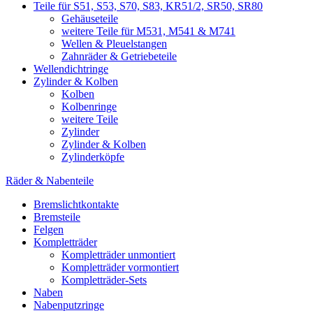
Teile für S51, S53, S70, S83, KR51/2, SR50, SR80
Gehäuseteile
weitere Teile für M531, M541 & M741
Wellen & Pleuelstangen
Zahnräder & Getriebeteile
Wellendichtringe
Zylinder & Kolben
Kolben
Kolbenringe
weitere Teile
Zylinder
Zylinder & Kolben
Zylinderköpfe
Räder & Nabenteile
Bremslichtkontakte
Bremsteile
Felgen
Kompletträder
Kompletträder unmontiert
Kompletträder vormontiert
Kompletträder-Sets
Naben
Nabenputzringe