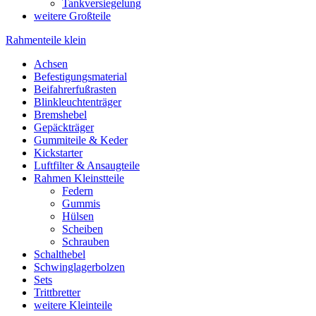
Tankversiegelung
weitere Großteile
Rahmenteile klein
Achsen
Befestigungsmaterial
Beifahrerfußrasten
Blinkleuchtenträger
Bremshebel
Gepäckträger
Gummiteile & Keder
Kickstarter
Luftfilter & Ansaugteile
Rahmen Kleinstteile
Federn
Gummis
Hülsen
Scheiben
Schrauben
Schalthebel
Schwinglagerbolzen
Sets
Trittbretter
weitere Kleinteile