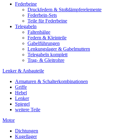
Federbeine
Druckfedern & Stoßdämpferelemente
Federbein-Sets
Teile für Federbeine
Telegabeln
Faltenbälge
Federn & Kleinteile
Gabelführungen
Lenkungslager & Gabelmuttern
Telegabeln komplett
Trag- & Gleitrohre
Lenker & Anbauteile
Armaturen & Schalterkombinationen
Griffe
Hebel
Lenker
Spiegel
weitere Teile
Motor
Dichtungen
Kugellager