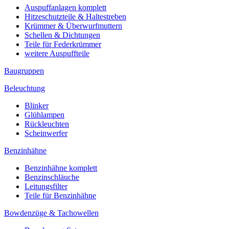
Auspuffanlagen komplett
Hitzeschutzteile & Haltestreben
Krümmer & Überwurfmuttern
Schellen & Dichtungen
Teile für Federkrümmer
weitere Auspuffteile
Baugruppen
Beleuchtung
Blinker
Glühlampen
Rückleuchten
Scheinwerfer
Benzinhähne
Benzinhähne komplett
Benzinschläuche
Leitungsfilter
Teile für Benzinhähne
Bowdenzüge & Tachowellen