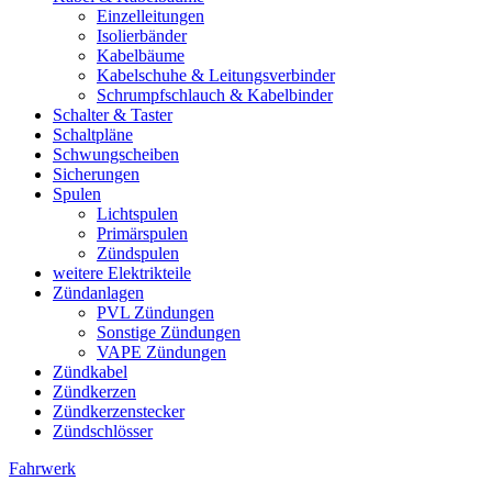
Einzelleitungen
Isolierbänder
Kabelbäume
Kabelschuhe & Leitungsverbinder
Schrumpfschlauch & Kabelbinder
Schalter & Taster
Schaltpläne
Schwungscheiben
Sicherungen
Spulen
Lichtspulen
Primärspulen
Zündspulen
weitere Elektrikteile
Zündanlagen
PVL Zündungen
Sonstige Zündungen
VAPE Zündungen
Zündkabel
Zündkerzen
Zündkerzenstecker
Zündschlösser
Fahrwerk