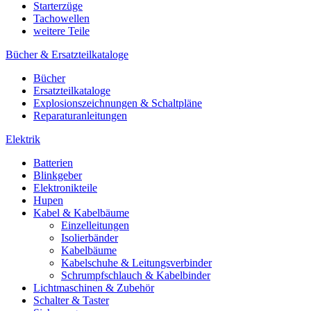
Starterzüge
Tachowellen
weitere Teile
Bücher & Ersatzteilkataloge
Bücher
Ersatzteilkataloge
Explosionszeichnungen & Schaltpläne
Reparaturanleitungen
Elektrik
Batterien
Blinkgeber
Elektronikteile
Hupen
Kabel & Kabelbäume
Einzelleitungen
Isolierbänder
Kabelbäume
Kabelschuhe & Leitungsverbinder
Schrumpfschlauch & Kabelbinder
Lichtmaschinen & Zubehör
Schalter & Taster