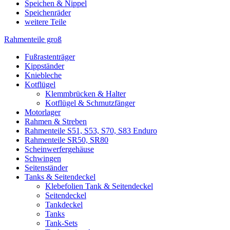
Speichen & Nippel
Speichenräder
weitere Teile
Rahmenteile groß
Fußrastenträger
Kippständer
Kniebleche
Kotflügel
Klemmbrücken & Halter
Kotflügel & Schmutzfänger
Motorlager
Rahmen & Streben
Rahmenteile S51, S53, S70, S83 Enduro
Rahmenteile SR50, SR80
Scheinwerfergehäuse
Schwingen
Seitenständer
Tanks & Seitendeckel
Klebefolien Tank & Seitendeckel
Seitendeckel
Tankdeckel
Tanks
Tank-Sets