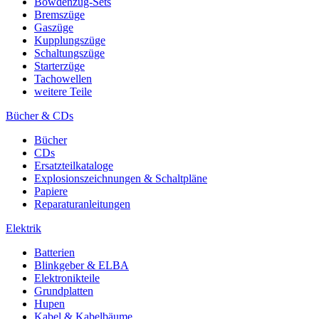
Bowdenzug-Sets
Bremszüge
Gaszüge
Kupplungszüge
Schaltungszüge
Starterzüge
Tachowellen
weitere Teile
Bücher & CDs
Bücher
CDs
Ersatzteilkataloge
Explosionszeichnungen & Schaltpläne
Papiere
Reparaturanleitungen
Elektrik
Batterien
Blinkgeber & ELBA
Elektronikteile
Grundplatten
Hupen
Kabel & Kabelbäume