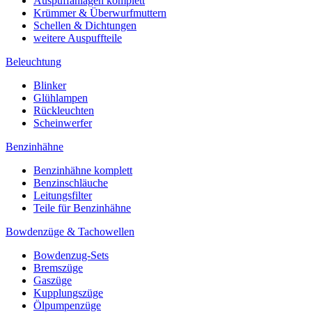
Auspuffanlagen komplett
Krümmer & Überwurfmuttern
Schellen & Dichtungen
weitere Auspuffteile
Beleuchtung
Blinker
Glühlampen
Rückleuchten
Scheinwerfer
Benzinhähne
Benzinhähne komplett
Benzinschläuche
Leitungsfilter
Teile für Benzinhähne
Bowdenzüge & Tachowellen
Bowdenzug-Sets
Bremszüge
Gaszüge
Kupplungszüge
Ölpumpenzüge