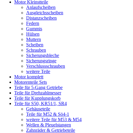
Motor Kleinstteile
Anlaufscheiben
Ausgleichsscheiben
Distanzscheiben
Federn
Gummis
Hülsen
Muttern
Scheiben
Schrauben
Sicherungsbleche
Sicherungsringe
Verschlussschrauben
weitere Teile
Motor komplett
Motorenteile Sets
Teile für 5-Gang Getriebe
Teile für Drehzahlmesser
Teile für Kupplungskorb
Teile für S50, KR51/1, SR4
Gehäuseteile
Teile für M52 & Sö4-1
weitere Teile für M53 & M54
Wellen & Pleuelstangen
Zahnräder & Getriebeteile