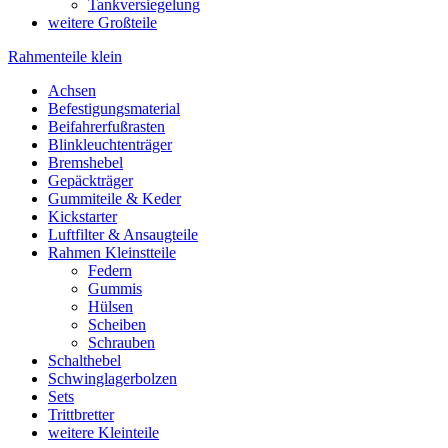
Tankversiegelung
weitere Großteile
Rahmenteile klein
Achsen
Befestigungsmaterial
Beifahrerfußrasten
Blinkleuchtenträger
Bremshebel
Gepäckträger
Gummiteile & Keder
Kickstarter
Luftfilter & Ansaugteile
Rahmen Kleinstteile
Federn
Gummis
Hülsen
Scheiben
Schrauben
Schalthebel
Schwinglagerbolzen
Sets
Trittbretter
weitere Kleinteile