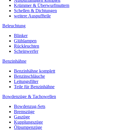
Auspuffanlagen komplett
Krümmer & Überwurfmuttern
Schellen & Dichtungen
weitere Auspuffteile
Beleuchtung
Blinker
Glühlampen
Rückleuchten
Scheinwerfer
Benzinhähne
Benzinhähne komplett
Benzinschläuche
Leitungsfilter
Teile für Benzinhähne
Bowdenzüge & Tachowellen
Bowdenzug-Sets
Bremszüge
Gaszüge
Kupplungszüge
Ölpumpenzüge