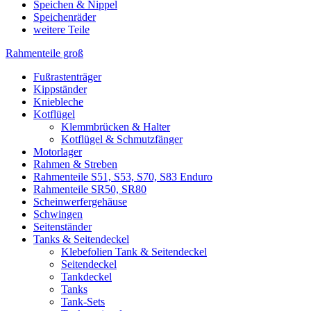
Speichen & Nippel
Speichenräder
weitere Teile
Rahmenteile groß
Fußrastenträger
Kippständer
Kniebleche
Kotflügel
Klemmbrücken & Halter
Kotflügel & Schmutzfänger
Motorlager
Rahmen & Streben
Rahmenteile S51, S53, S70, S83 Enduro
Rahmenteile SR50, SR80
Scheinwerfergehäuse
Schwingen
Seitenständer
Tanks & Seitendeckel
Klebefolien Tank & Seitendeckel
Seitendeckel
Tankdeckel
Tanks
Tank-Sets