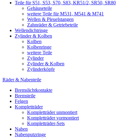
Teile für S51, S53, S70, S83, KR51/2, SR50, SR80
Gehäuseteile
weitere Teile für M531, M541 & M741
Wellen & Pleuelstangen
Zahnräder & Getriebeteile
Wellendichtringe
Zylinder & Kolben
Kolben
Kolbenringe
weitere Teile
Zylinder
Zylinder & Kolben
Zylinderköpfe
Räder & Nabenteile
Bremslichtkontakte
Bremsteile
Felgen
Kompletträder
Kompletträder unmontiert
Kompletträder vormontiert
Kompletträder-Sets
Naben
Nabenputzringe