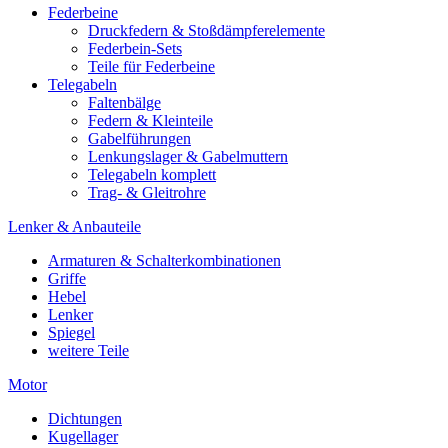
Federbeine
Druckfedern & Stoßdämpferelemente
Federbein-Sets
Teile für Federbeine
Telegabeln
Faltenbälge
Federn & Kleinteile
Gabelführungen
Lenkungslager & Gabelmuttern
Telegabeln komplett
Trag- & Gleitrohre
Lenker & Anbauteile
Armaturen & Schalterkombinationen
Griffe
Hebel
Lenker
Spiegel
weitere Teile
Motor
Dichtungen
Kugellager