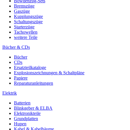
Bowdenzug-Sets
Bremszüge
Gaszüge
Kupplungszüge
Schaltungszüge
Starterzüge
Tachowellen
weitere Teile
Bücher & CDs
Bücher
CDs
Ersatzteilkataloge
Explosionszeichnungen & Schaltpläne
Papiere
Reparaturanleitungen
Elektrik
Batterien
Blinkgeber & ELBA
Elektronikteile
Grundplatten
Hupen
Kabel & Kabelbäume