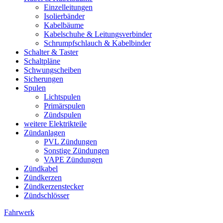
Einzelleitungen
Isolierbänder
Kabelbäume
Kabelschuhe & Leitungsverbinder
Schrumpfschlauch & Kabelbinder
Schalter & Taster
Schaltpläne
Schwungscheiben
Sicherungen
Spulen
Lichtspulen
Primärspulen
Zündspulen
weitere Elektrikteile
Zündanlagen
PVL Zündungen
Sonstige Zündungen
VAPE Zündungen
Zündkabel
Zündkerzen
Zündkerzenstecker
Zündschlösser
Fahrwerk