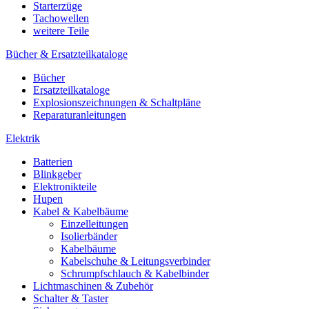
Starterzüge
Tachowellen
weitere Teile
Bücher & Ersatzteilkataloge
Bücher
Ersatzteilkataloge
Explosionszeichnungen & Schaltpläne
Reparaturanleitungen
Elektrik
Batterien
Blinkgeber
Elektronikteile
Hupen
Kabel & Kabelbäume
Einzelleitungen
Isolierbänder
Kabelbäume
Kabelschuhe & Leitungsverbinder
Schrumpfschlauch & Kabelbinder
Lichtmaschinen & Zubehör
Schalter & Taster