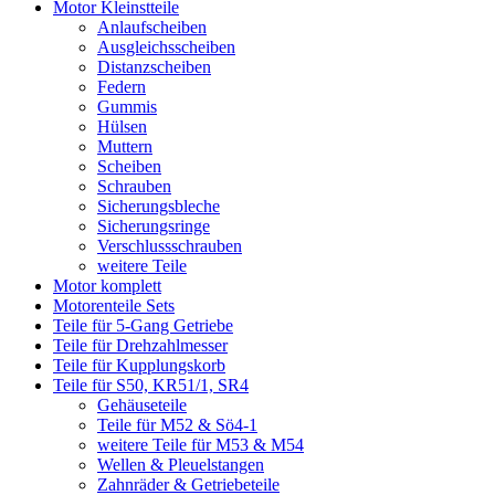
Motor Kleinstteile
Anlaufscheiben
Ausgleichsscheiben
Distanzscheiben
Federn
Gummis
Hülsen
Muttern
Scheiben
Schrauben
Sicherungsbleche
Sicherungsringe
Verschlussschrauben
weitere Teile
Motor komplett
Motorenteile Sets
Teile für 5-Gang Getriebe
Teile für Drehzahlmesser
Teile für Kupplungskorb
Teile für S50, KR51/1, SR4
Gehäuseteile
Teile für M52 & Sö4-1
weitere Teile für M53 & M54
Wellen & Pleuelstangen
Zahnräder & Getriebeteile