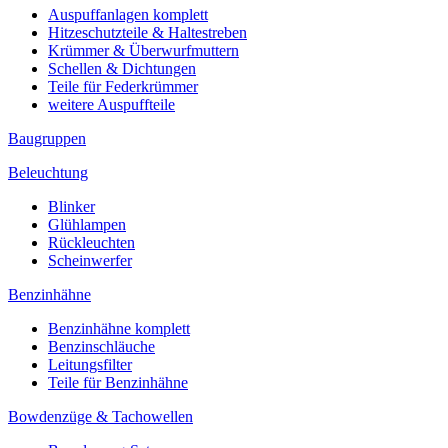
Auspuffanlagen komplett
Hitzeschutzteile & Haltestreben
Krümmer & Überwurfmuttern
Schellen & Dichtungen
Teile für Federkrümmer
weitere Auspuffteile
Baugruppen
Beleuchtung
Blinker
Glühlampen
Rückleuchten
Scheinwerfer
Benzinhähne
Benzinhähne komplett
Benzinschläuche
Leitungsfilter
Teile für Benzinhähne
Bowdenzüge & Tachowellen