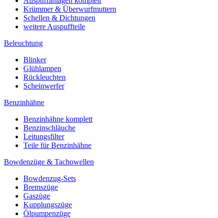
Auspuffanlagen komplett
Krümmer & Überwurfmuttern
Schellen & Dichtungen
weitere Auspuffteile
Beleuchtung
Blinker
Glühlampen
Rückleuchten
Scheinwerfer
Benzinhähne
Benzinhähne komplett
Benzinschläuche
Leitungsfilter
Teile für Benzinhähne
Bowdenzüge & Tachowellen
Bowdenzug-Sets
Bremszüge
Gaszüge
Kupplungszüge
Ölpumpenzüge