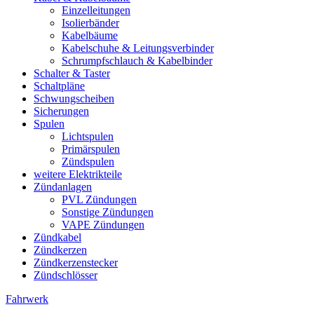
Einzelleitungen
Isolierbänder
Kabelbäume
Kabelschuhe & Leitungsverbinder
Schrumpfschlauch & Kabelbinder
Schalter & Taster
Schaltpläne
Schwungscheiben
Sicherungen
Spulen
Lichtspulen
Primärspulen
Zündspulen
weitere Elektrikteile
Zündanlagen
PVL Zündungen
Sonstige Zündungen
VAPE Zündungen
Zündkabel
Zündkerzen
Zündkerzenstecker
Zündschlösser
Fahrwerk