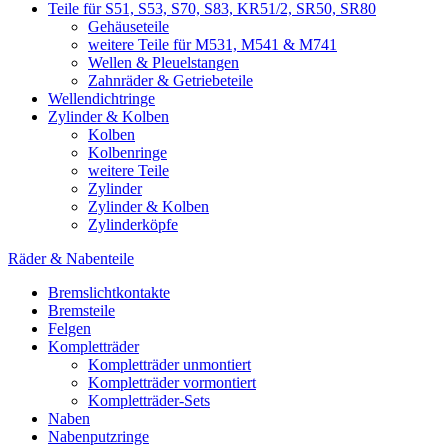
Teile für S51, S53, S70, S83, KR51/2, SR50, SR80
Gehäuseteile
weitere Teile für M531, M541 & M741
Wellen & Pleuelstangen
Zahnräder & Getriebeteile
Wellendichtringe
Zylinder & Kolben
Kolben
Kolbenringe
weitere Teile
Zylinder
Zylinder & Kolben
Zylinderköpfe
Räder & Nabenteile
Bremslichtkontakte
Bremsteile
Felgen
Kompletträder
Kompletträder unmontiert
Kompletträder vormontiert
Kompletträder-Sets
Naben
Nabenputzringe