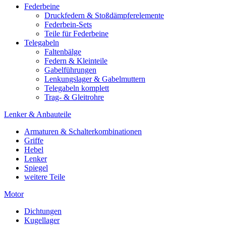
Federbeine
Druckfedern & Stoßdämpferelemente
Federbein-Sets
Teile für Federbeine
Telegabeln
Faltenbälge
Federn & Kleinteile
Gabelführungen
Lenkungslager & Gabelmuttern
Telegabeln komplett
Trag- & Gleitrohre
Lenker & Anbauteile
Armaturen & Schalterkombinationen
Griffe
Hebel
Lenker
Spiegel
weitere Teile
Motor
Dichtungen
Kugellager