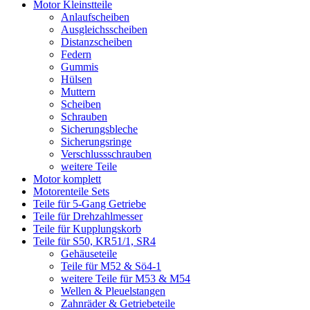
Motor Kleinstteile
Anlaufscheiben
Ausgleichsscheiben
Distanzscheiben
Federn
Gummis
Hülsen
Muttern
Scheiben
Schrauben
Sicherungsbleche
Sicherungsringe
Verschlussschrauben
weitere Teile
Motor komplett
Motorenteile Sets
Teile für 5-Gang Getriebe
Teile für Drehzahlmesser
Teile für Kupplungskorb
Teile für S50, KR51/1, SR4
Gehäuseteile
Teile für M52 & Sö4-1
weitere Teile für M53 & M54
Wellen & Pleuelstangen
Zahnräder & Getriebeteile