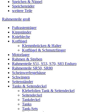
Speichen & Nippel
Speichenräder
weitere Teile
Rahmenteile groß
Fußrastenträger
Kippständer
Kniebleche
Kotflügel
Klemmbrücken & Halter
Kotflügel & Schmutzfänger
Motorlager
Rahmen & Streben
Rahmenteile S51, S53, S70, S83 Enduro
Rahmenteile SR50, SR80
Scheinwerfergehäuse
Schwingen
Seitenständer
Tanks & Seitendeckel
Klebefolien Tank & Seitendeckel
Seitendeckel
Tankdeckel
Tanks
Tank-Sets