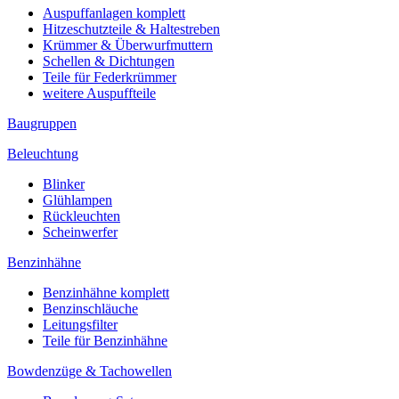
Auspuffanlagen komplett
Hitzeschutzteile & Haltestreben
Krümmer & Überwurfmuttern
Schellen & Dichtungen
Teile für Federkrümmer
weitere Auspuffteile
Baugruppen
Beleuchtung
Blinker
Glühlampen
Rückleuchten
Scheinwerfer
Benzinhähne
Benzinhähne komplett
Benzinschläuche
Leitungsfilter
Teile für Benzinhähne
Bowdenzüge & Tachowellen