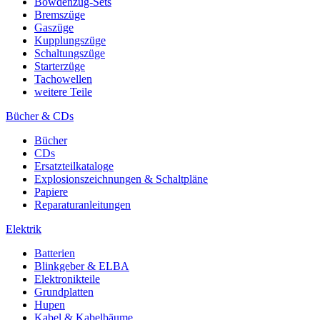
Bowdenzug-Sets
Bremszüge
Gaszüge
Kupplungszüge
Schaltungszüge
Starterzüge
Tachowellen
weitere Teile
Bücher & CDs
Bücher
CDs
Ersatzteilkataloge
Explosionszeichnungen & Schaltpläne
Papiere
Reparaturanleitungen
Elektrik
Batterien
Blinkgeber & ELBA
Elektronikteile
Grundplatten
Hupen
Kabel & Kabelbäume