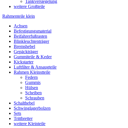
Tankversiegelung
weitere Großteile
Rahmenteile klein
Achsen
Befestigungsmaterial
Beifahrerfußrasten
Blinkleuchtenträger
Bremshebel
Gepäckträger
Gummiteile & Keder
Kickstarter
Luftfilter & Ansaugteile
Rahmen Kleinstteile
Federn
Gummis
Hülsen
Scheiben
Schrauben
Schalthebel
Schwinglagerbolzen
Sets
Trittbretter
weitere Kleinteile