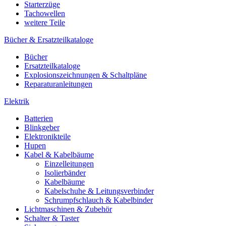
Starterzüge
Tachowellen
weitere Teile
Bücher & Ersatzteilkataloge
Bücher
Ersatzteilkataloge
Explosionszeichnungen & Schaltpläne
Reparaturanleitungen
Elektrik
Batterien
Blinkgeber
Elektronikteile
Hupen
Kabel & Kabelbäume
Einzelleitungen
Isolierbänder
Kabelbäume
Kabelschuhe & Leitungsverbinder
Schrumpfschlauch & Kabelbinder
Lichtmaschinen & Zubehör
Schalter & Taster