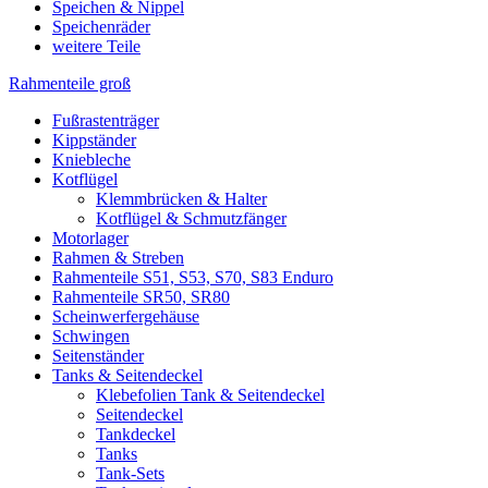
Speichen & Nippel
Speichenräder
weitere Teile
Rahmenteile groß
Fußrastenträger
Kippständer
Kniebleche
Kotflügel
Klemmbrücken & Halter
Kotflügel & Schmutzfänger
Motorlager
Rahmen & Streben
Rahmenteile S51, S53, S70, S83 Enduro
Rahmenteile SR50, SR80
Scheinwerfergehäuse
Schwingen
Seitenständer
Tanks & Seitendeckel
Klebefolien Tank & Seitendeckel
Seitendeckel
Tankdeckel
Tanks
Tank-Sets