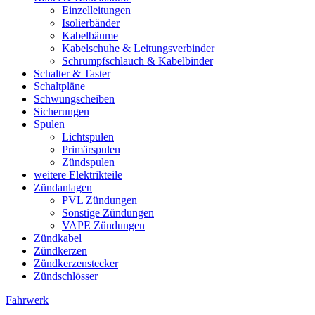
Einzelleitungen
Isolierbänder
Kabelbäume
Kabelschuhe & Leitungsverbinder
Schrumpfschlauch & Kabelbinder
Schalter & Taster
Schaltpläne
Schwungscheiben
Sicherungen
Spulen
Lichtspulen
Primärspulen
Zündspulen
weitere Elektrikteile
Zündanlagen
PVL Zündungen
Sonstige Zündungen
VAPE Zündungen
Zündkabel
Zündkerzen
Zündkerzenstecker
Zündschlösser
Fahrwerk