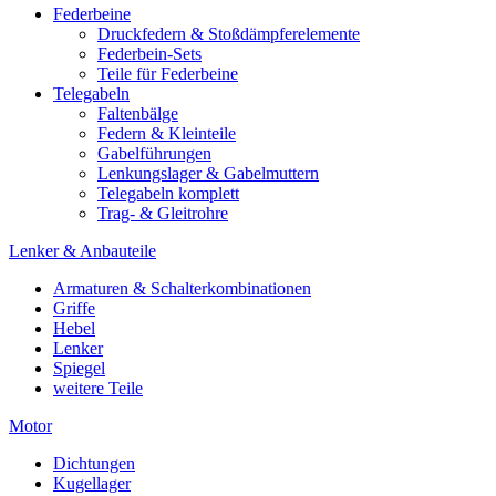
Federbeine
Druckfedern & Stoßdämpferelemente
Federbein-Sets
Teile für Federbeine
Telegabeln
Faltenbälge
Federn & Kleinteile
Gabelführungen
Lenkungslager & Gabelmuttern
Telegabeln komplett
Trag- & Gleitrohre
Lenker & Anbauteile
Armaturen & Schalterkombinationen
Griffe
Hebel
Lenker
Spiegel
weitere Teile
Motor
Dichtungen
Kugellager