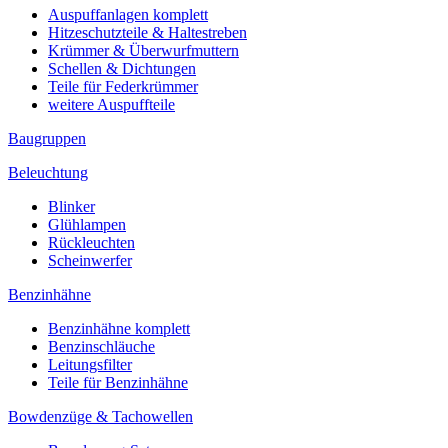
Auspuffanlagen komplett
Hitzeschutzteile & Haltestreben
Krümmer & Überwurfmuttern
Schellen & Dichtungen
Teile für Federkrümmer
weitere Auspuffteile
Baugruppen
Beleuchtung
Blinker
Glühlampen
Rückleuchten
Scheinwerfer
Benzinhähne
Benzinhähne komplett
Benzinschläuche
Leitungsfilter
Teile für Benzinhähne
Bowdenzüge & Tachowellen