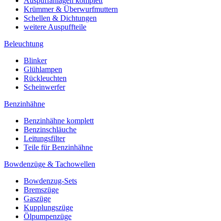
Auspuffanlagen komplett
Krümmer & Überwurfmuttern
Schellen & Dichtungen
weitere Auspuffteile
Beleuchtung
Blinker
Glühlampen
Rückleuchten
Scheinwerfer
Benzinhähne
Benzinhähne komplett
Benzinschläuche
Leitungsfilter
Teile für Benzinhähne
Bowdenzüge & Tachowellen
Bowdenzug-Sets
Bremszüge
Gaszüge
Kupplungszüge
Ölpumpenzüge