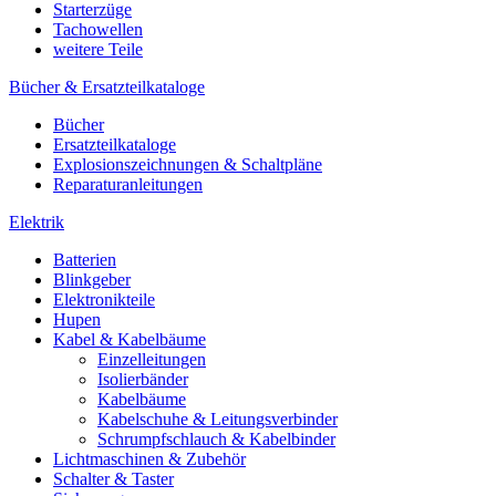
Starterzüge
Tachowellen
weitere Teile
Bücher & Ersatzteilkataloge
Bücher
Ersatzteilkataloge
Explosionszeichnungen & Schaltpläne
Reparaturanleitungen
Elektrik
Batterien
Blinkgeber
Elektronikteile
Hupen
Kabel & Kabelbäume
Einzelleitungen
Isolierbänder
Kabelbäume
Kabelschuhe & Leitungsverbinder
Schrumpfschlauch & Kabelbinder
Lichtmaschinen & Zubehör
Schalter & Taster