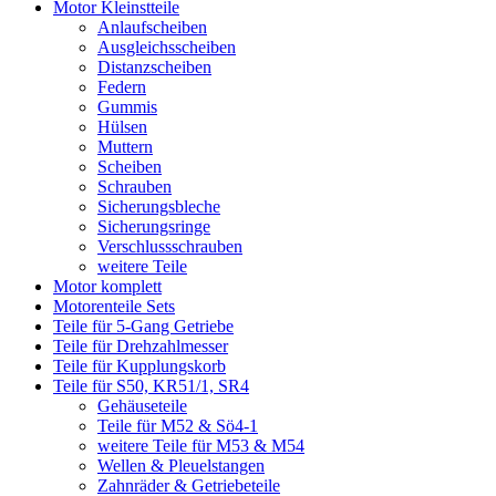
Motor Kleinstteile
Anlaufscheiben
Ausgleichsscheiben
Distanzscheiben
Federn
Gummis
Hülsen
Muttern
Scheiben
Schrauben
Sicherungsbleche
Sicherungsringe
Verschlussschrauben
weitere Teile
Motor komplett
Motorenteile Sets
Teile für 5-Gang Getriebe
Teile für Drehzahlmesser
Teile für Kupplungskorb
Teile für S50, KR51/1, SR4
Gehäuseteile
Teile für M52 & Sö4-1
weitere Teile für M53 & M54
Wellen & Pleuelstangen
Zahnräder & Getriebeteile