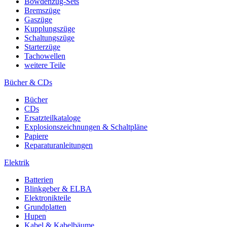
Bowdenzug-Sets
Bremszüge
Gaszüge
Kupplungszüge
Schaltungszüge
Starterzüge
Tachowellen
weitere Teile
Bücher & CDs
Bücher
CDs
Ersatzteilkataloge
Explosionszeichnungen & Schaltpläne
Papiere
Reparaturanleitungen
Elektrik
Batterien
Blinkgeber & ELBA
Elektronikteile
Grundplatten
Hupen
Kabel & Kabelbäume