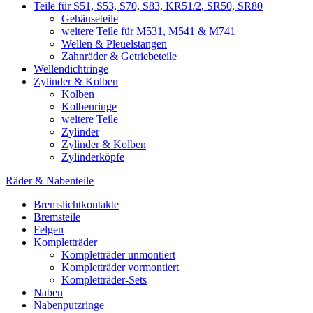
Teile für S51, S53, S70, S83, KR51/2, SR50, SR80
Gehäuseteile
weitere Teile für M531, M541 & M741
Wellen & Pleuelstangen
Zahnräder & Getriebeteile
Wellendichtringe
Zylinder & Kolben
Kolben
Kolbenringe
weitere Teile
Zylinder
Zylinder & Kolben
Zylinderköpfe
Räder & Nabenteile
Bremslichtkontakte
Bremsteile
Felgen
Kompletträder
Kompletträder unmontiert
Kompletträder vormontiert
Kompletträder-Sets
Naben
Nabenputzringe