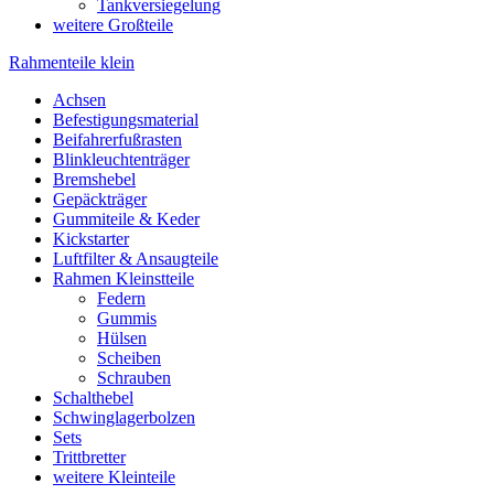
Tankversiegelung
weitere Großteile
Rahmenteile klein
Achsen
Befestigungsmaterial
Beifahrerfußrasten
Blinkleuchtenträger
Bremshebel
Gepäckträger
Gummiteile & Keder
Kickstarter
Luftfilter & Ansaugteile
Rahmen Kleinstteile
Federn
Gummis
Hülsen
Scheiben
Schrauben
Schalthebel
Schwinglagerbolzen
Sets
Trittbretter
weitere Kleinteile