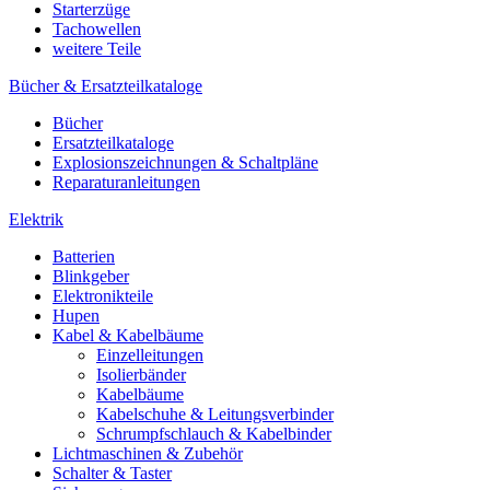
Starterzüge
Tachowellen
weitere Teile
Bücher & Ersatzteilkataloge
Bücher
Ersatzteilkataloge
Explosionszeichnungen & Schaltpläne
Reparaturanleitungen
Elektrik
Batterien
Blinkgeber
Elektronikteile
Hupen
Kabel & Kabelbäume
Einzelleitungen
Isolierbänder
Kabelbäume
Kabelschuhe & Leitungsverbinder
Schrumpfschlauch & Kabelbinder
Lichtmaschinen & Zubehör
Schalter & Taster