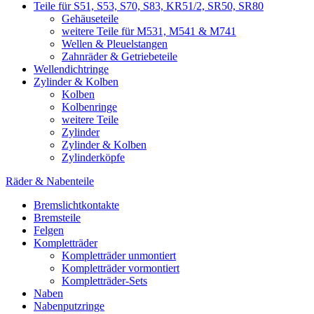
Teile für S51, S53, S70, S83, KR51/2, SR50, SR80
Gehäuseteile
weitere Teile für M531, M541 & M741
Wellen & Pleuelstangen
Zahnräder & Getriebeteile
Wellendichtringe
Zylinder & Kolben
Kolben
Kolbenringe
weitere Teile
Zylinder
Zylinder & Kolben
Zylinderköpfe
Räder & Nabenteile
Bremslichtkontakte
Bremsteile
Felgen
Kompletträder
Kompletträder unmontiert
Kompletträder vormontiert
Kompletträder-Sets
Naben
Nabenputzringe