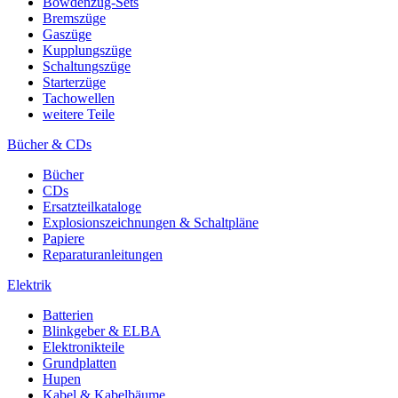
Bowdenzug-Sets
Bremszüge
Gaszüge
Kupplungszüge
Schaltungszüge
Starterzüge
Tachowellen
weitere Teile
Bücher & CDs
Bücher
CDs
Ersatzteilkataloge
Explosionszeichnungen & Schaltpläne
Papiere
Reparaturanleitungen
Elektrik
Batterien
Blinkgeber & ELBA
Elektronikteile
Grundplatten
Hupen
Kabel & Kabelbäume