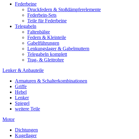
Federbeine
Druckfedern & Stoßdämpferelemente
Federbein-Sets
Teile für Federbeine
Telegabeln
Faltenbälge
Federn & Kleinteile
Gabelführungen
Lenkungslager & Gabelmuttern
Telegabeln komplett
Trag- & Gleitrohre
Lenker & Anbauteile
Armaturen & Schalterkombinationen
Griffe
Hebel
Lenker
Spiegel
weitere Teile
Motor
Dichtungen
Kugellager