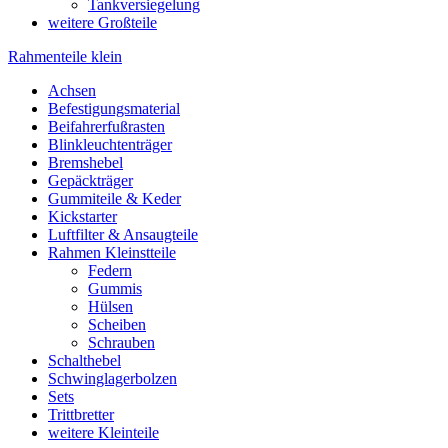
Tankversiegelung
weitere Großteile
Rahmenteile klein
Achsen
Befestigungsmaterial
Beifahrerfußrasten
Blinkleuchtenträger
Bremshebel
Gepäckträger
Gummiteile & Keder
Kickstarter
Luftfilter & Ansaugteile
Rahmen Kleinstteile
Federn
Gummis
Hülsen
Scheiben
Schrauben
Schalthebel
Schwinglagerbolzen
Sets
Trittbretter
weitere Kleinteile