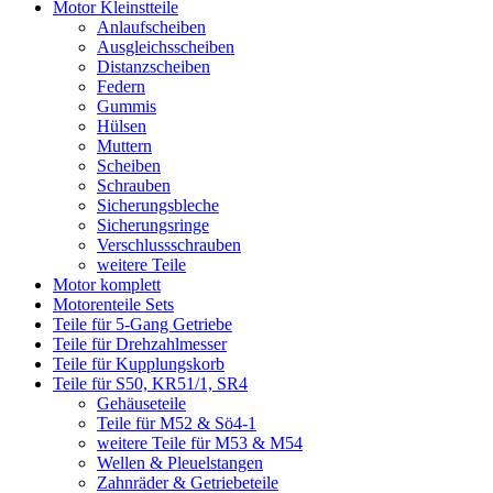
Motor Kleinstteile
Anlaufscheiben
Ausgleichsscheiben
Distanzscheiben
Federn
Gummis
Hülsen
Muttern
Scheiben
Schrauben
Sicherungsbleche
Sicherungsringe
Verschlussschrauben
weitere Teile
Motor komplett
Motorenteile Sets
Teile für 5-Gang Getriebe
Teile für Drehzahlmesser
Teile für Kupplungskorb
Teile für S50, KR51/1, SR4
Gehäuseteile
Teile für M52 & Sö4-1
weitere Teile für M53 & M54
Wellen & Pleuelstangen
Zahnräder & Getriebeteile