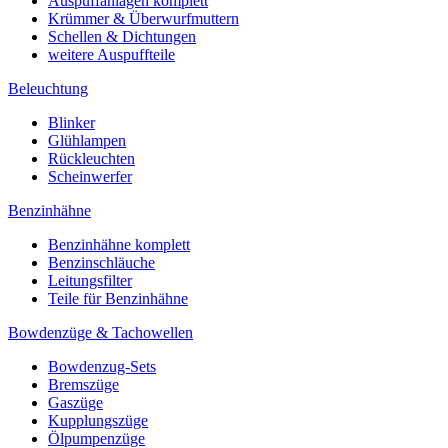
Auspuffanlagen komplett
Krümmer & Überwurfmuttern
Schellen & Dichtungen
weitere Auspuffteile
Beleuchtung
Blinker
Glühlampen
Rückleuchten
Scheinwerfer
Benzinhähne
Benzinhähne komplett
Benzinschläuche
Leitungsfilter
Teile für Benzinhähne
Bowdenzüge & Tachowellen
Bowdenzug-Sets
Bremszüge
Gaszüge
Kupplungszüge
Ölpumpenzüge