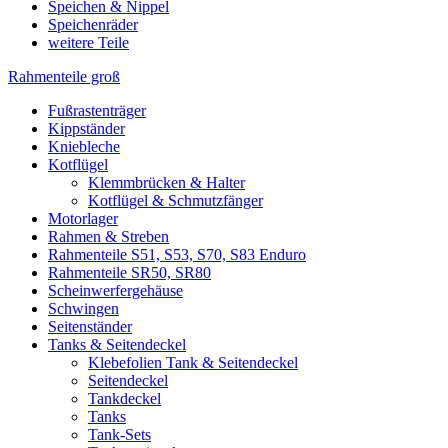
Speichen & Nippel
Speichenräder
weitere Teile
Rahmenteile groß
Fußrastenträger
Kippständer
Kniebleche
Kotflügel
Klemmbrücken & Halter
Kotflügel & Schmutzfänger
Motorlager
Rahmen & Streben
Rahmenteile S51, S53, S70, S83 Enduro
Rahmenteile SR50, SR80
Scheinwerfergehäuse
Schwingen
Seitenständer
Tanks & Seitendeckel
Klebefolien Tank & Seitendeckel
Seitendeckel
Tankdeckel
Tanks
Tank-Sets