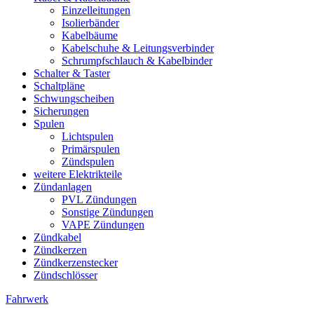
Einzelleitungen
Isolierbänder
Kabelbäume
Kabelschuhe & Leitungsverbinder
Schrumpfschlauch & Kabelbinder
Schalter & Taster
Schaltpläne
Schwungscheiben
Sicherungen
Spulen
Lichtspulen
Primärspulen
Zündspulen
weitere Elektrikteile
Zündanlagen
PVL Zündungen
Sonstige Zündungen
VAPE Zündungen
Zündkabel
Zündkerzen
Zündkerzenstecker
Zündschlösser
Fahrwerk