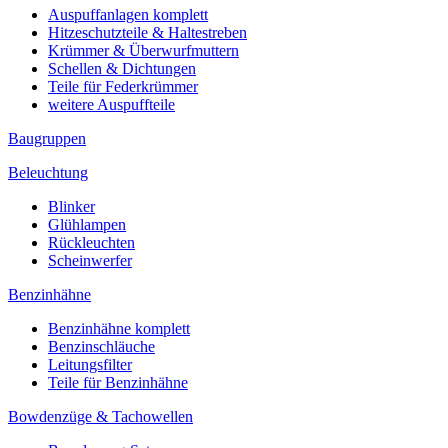
Auspuffanlagen komplett
Hitzeschutzteile & Haltestreben
Krümmer & Überwurfmuttern
Schellen & Dichtungen
Teile für Federkrümmer
weitere Auspuffteile
Baugruppen
Beleuchtung
Blinker
Glühlampen
Rückleuchten
Scheinwerfer
Benzinhähne
Benzinhähne komplett
Benzinschläuche
Leitungsfilter
Teile für Benzinhähne
Bowdenzüge & Tachowellen