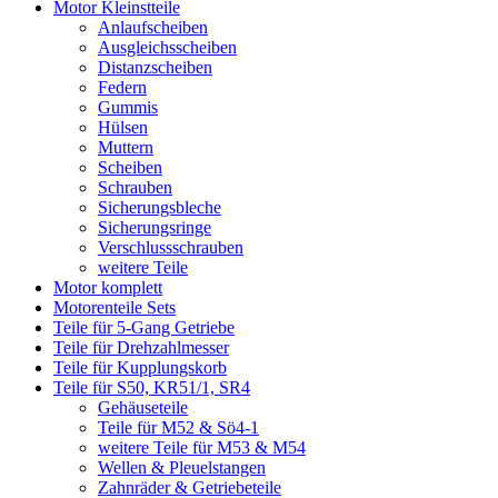
Motor Kleinstteile
Anlaufscheiben
Ausgleichsscheiben
Distanzscheiben
Federn
Gummis
Hülsen
Muttern
Scheiben
Schrauben
Sicherungsbleche
Sicherungsringe
Verschlussschrauben
weitere Teile
Motor komplett
Motorenteile Sets
Teile für 5-Gang Getriebe
Teile für Drehzahlmesser
Teile für Kupplungskorb
Teile für S50, KR51/1, SR4
Gehäuseteile
Teile für M52 & Sö4-1
weitere Teile für M53 & M54
Wellen & Pleuelstangen
Zahnräder & Getriebeteile