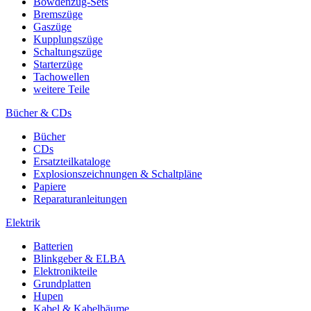
Bowdenzug-Sets
Bremszüge
Gaszüge
Kupplungszüge
Schaltungszüge
Starterzüge
Tachowellen
weitere Teile
Bücher & CDs
Bücher
CDs
Ersatzteilkataloge
Explosionszeichnungen & Schaltpläne
Papiere
Reparaturanleitungen
Elektrik
Batterien
Blinkgeber & ELBA
Elektronikteile
Grundplatten
Hupen
Kabel & Kabelbäume