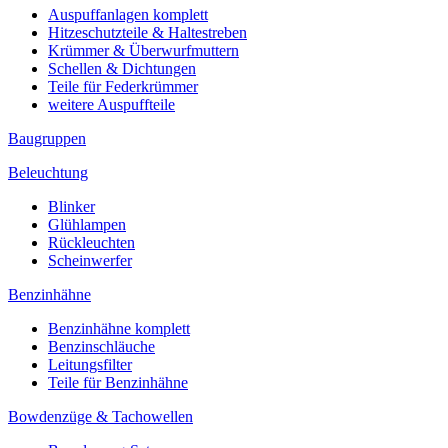
Auspuffanlagen komplett
Hitzeschutzteile & Haltestreben
Krümmer & Überwurfmuttern
Schellen & Dichtungen
Teile für Federkrümmer
weitere Auspuffteile
Baugruppen
Beleuchtung
Blinker
Glühlampen
Rückleuchten
Scheinwerfer
Benzinhähne
Benzinhähne komplett
Benzinschläuche
Leitungsfilter
Teile für Benzinhähne
Bowdenzüge & Tachowellen