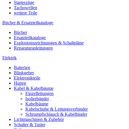
Starterzüge
Tachowellen
weitere Teile
Bücher & Ersatzteilkataloge
Bücher
Ersatzteilkataloge
Explosionszeichnungen & Schaltpläne
Reparaturanleitungen
Elektrik
Batterien
Blinkgeber
Elektronikteile
Hupen
Kabel & Kabelbäume
Einzelleitungen
Isolierbänder
Kabelbäume
Kabelschuhe & Leitungsverbinder
Schrumpfschlauch & Kabelbinder
Lichtmaschinen & Zubehör
Schalter & Taster