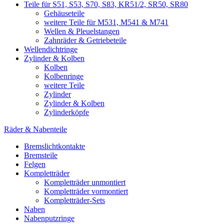
Teile für S51, S53, S70, S83, KR51/2, SR50, SR80
Gehäuseteile
weitere Teile für M531, M541 & M741
Wellen & Pleuelstangen
Zahnräder & Getriebeteile
Wellendichtringe
Zylinder & Kolben
Kolben
Kolbenringe
weitere Teile
Zylinder
Zylinder & Kolben
Zylinderköpfe
Räder & Nabenteile
Bremslichtkontakte
Bremsteile
Felgen
Kompletträder
Kompletträder unmontiert
Kompletträder vormontiert
Kompletträder-Sets
Naben
Nabenputzringe