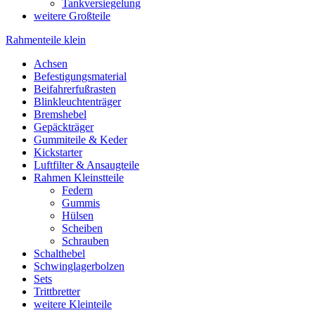
Tankversiegelung
weitere Großteile
Rahmenteile klein
Achsen
Befestigungsmaterial
Beifahrerfußrasten
Blinkleuchtenträger
Bremshebel
Gepäckträger
Gummiteile & Keder
Kickstarter
Luftfilter & Ansaugteile
Rahmen Kleinstteile
Federn
Gummis
Hülsen
Scheiben
Schrauben
Schalthebel
Schwinglagerbolzen
Sets
Trittbretter
weitere Kleinteile