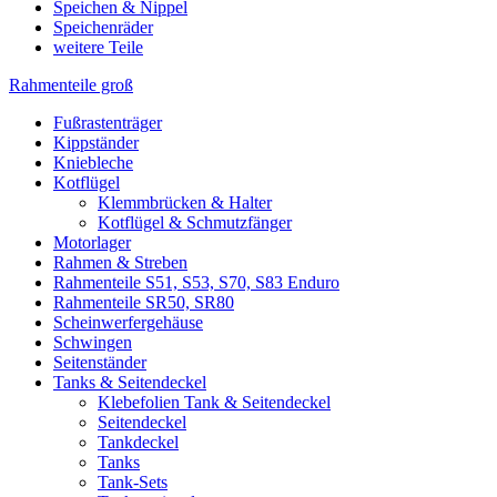
Speichen & Nippel
Speichenräder
weitere Teile
Rahmenteile groß
Fußrastenträger
Kippständer
Kniebleche
Kotflügel
Klemmbrücken & Halter
Kotflügel & Schmutzfänger
Motorlager
Rahmen & Streben
Rahmenteile S51, S53, S70, S83 Enduro
Rahmenteile SR50, SR80
Scheinwerfergehäuse
Schwingen
Seitenständer
Tanks & Seitendeckel
Klebefolien Tank & Seitendeckel
Seitendeckel
Tankdeckel
Tanks
Tank-Sets