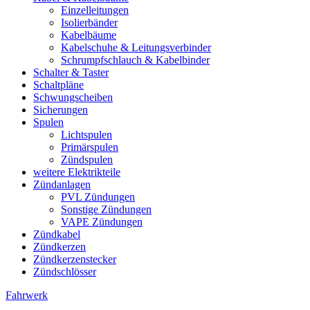
Einzelleitungen
Isolierbänder
Kabelbäume
Kabelschuhe & Leitungsverbinder
Schrumpfschlauch & Kabelbinder
Schalter & Taster
Schaltpläne
Schwungscheiben
Sicherungen
Spulen
Lichtspulen
Primärspulen
Zündspulen
weitere Elektrikteile
Zündanlagen
PVL Zündungen
Sonstige Zündungen
VAPE Zündungen
Zündkabel
Zündkerzen
Zündkerzenstecker
Zündschlösser
Fahrwerk