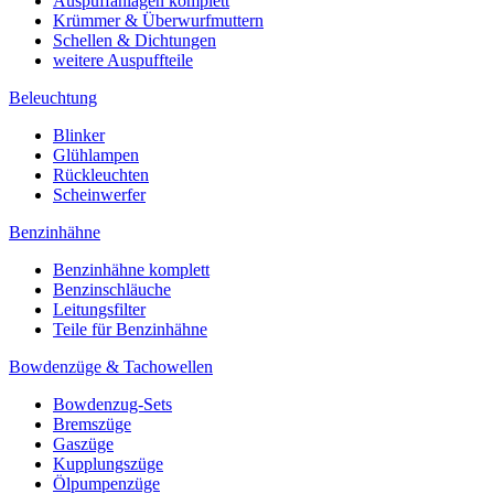
Auspuffanlagen komplett
Krümmer & Überwurfmuttern
Schellen & Dichtungen
weitere Auspuffteile
Beleuchtung
Blinker
Glühlampen
Rückleuchten
Scheinwerfer
Benzinhähne
Benzinhähne komplett
Benzinschläuche
Leitungsfilter
Teile für Benzinhähne
Bowdenzüge & Tachowellen
Bowdenzug-Sets
Bremszüge
Gaszüge
Kupplungszüge
Ölpumpenzüge