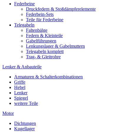
Federbeine
Druckfedern & Stoßdämpferelemente
Federbein-Sets
Teile für Federbeine
Telegabeln
Faltenbälge
Federn & Kleinteile
Gabelführungen
Lenkungslager & Gabelmuttern
Telegabeln komplett
Trag- & Gleitrohre
Lenker & Anbauteile
Armaturen & Schalterkombinationen
Griffe
Hebel
Lenker
Spiegel
weitere Teile
Motor
Dichtungen
Kugellager