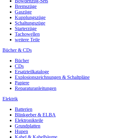
Bowdenzug-Sets
Bremszüge
Gaszüge
Kupplungszüge
Schaltungszüge
Starterzüge
Tachowellen
weitere Teile
Bücher & CDs
Bücher
CDs
Ersatzteilkataloge
Explosionszeichnungen & Schaltpläne
Papiere
Reparaturanleitungen
Elektrik
Batterien
Blinkgeber & ELBA
Elektronikteile
Grundplatten
Hupen
Kabel & Kabelbäume