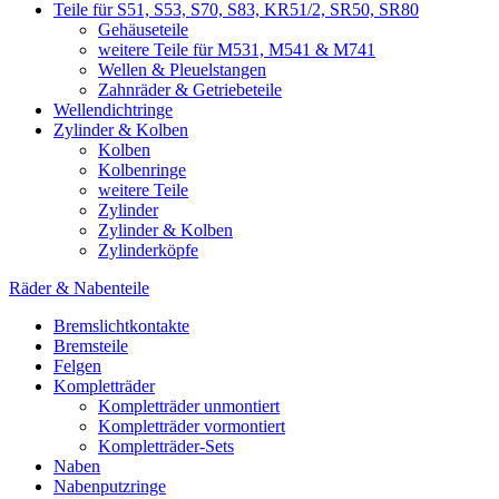
Teile für S51, S53, S70, S83, KR51/2, SR50, SR80
Gehäuseteile
weitere Teile für M531, M541 & M741
Wellen & Pleuelstangen
Zahnräder & Getriebeteile
Wellendichtringe
Zylinder & Kolben
Kolben
Kolbenringe
weitere Teile
Zylinder
Zylinder & Kolben
Zylinderköpfe
Räder & Nabenteile
Bremslichtkontakte
Bremsteile
Felgen
Kompletträder
Kompletträder unmontiert
Kompletträder vormontiert
Kompletträder-Sets
Naben
Nabenputzringe