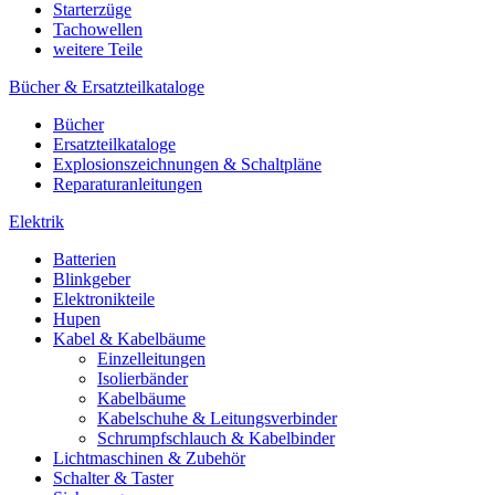
Starterzüge
Tachowellen
weitere Teile
Bücher & Ersatzteilkataloge
Bücher
Ersatzteilkataloge
Explosionszeichnungen & Schaltpläne
Reparaturanleitungen
Elektrik
Batterien
Blinkgeber
Elektronikteile
Hupen
Kabel & Kabelbäume
Einzelleitungen
Isolierbänder
Kabelbäume
Kabelschuhe & Leitungsverbinder
Schrumpfschlauch & Kabelbinder
Lichtmaschinen & Zubehör
Schalter & Taster