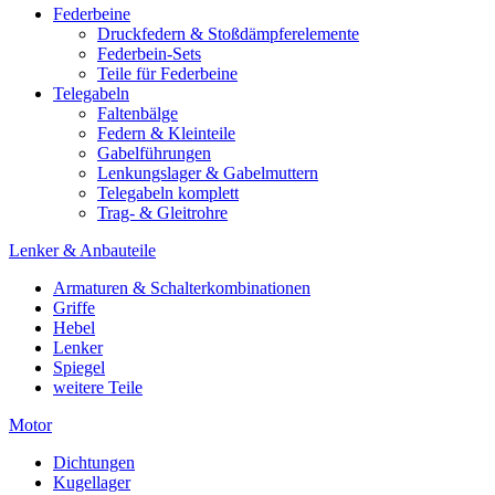
Federbeine
Druckfedern & Stoßdämpferelemente
Federbein-Sets
Teile für Federbeine
Telegabeln
Faltenbälge
Federn & Kleinteile
Gabelführungen
Lenkungslager & Gabelmuttern
Telegabeln komplett
Trag- & Gleitrohre
Lenker & Anbauteile
Armaturen & Schalterkombinationen
Griffe
Hebel
Lenker
Spiegel
weitere Teile
Motor
Dichtungen
Kugellager