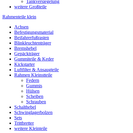
Tankversiegelung
weitere Großteile
Rahmenteile klein
Achsen
Befestigungsmaterial
Beifahrerfußrasten
Blinkleuchtenträger
Bremshebel
Gepäckträger
Gummiteile & Keder
Kickstarter
Luftfilter & Ansaugteile
Rahmen Kleinstteile
Federn
Gummis
Hülsen
Scheiben
Schrauben
Schalthebel
Schwinglagerbolzen
Sets
Trittbretter
weitere Kleinteile