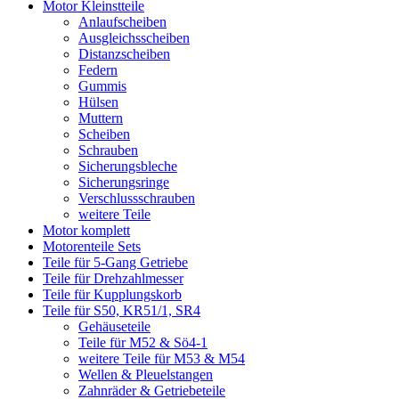
Motor Kleinstteile
Anlaufscheiben
Ausgleichsscheiben
Distanzscheiben
Federn
Gummis
Hülsen
Muttern
Scheiben
Schrauben
Sicherungsbleche
Sicherungsringe
Verschlussschrauben
weitere Teile
Motor komplett
Motorenteile Sets
Teile für 5-Gang Getriebe
Teile für Drehzahlmesser
Teile für Kupplungskorb
Teile für S50, KR51/1, SR4
Gehäuseteile
Teile für M52 & Sö4-1
weitere Teile für M53 & M54
Wellen & Pleuelstangen
Zahnräder & Getriebeteile