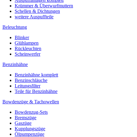
Auspuffanlagen komplett
Krümmer & Überwurfmuttern
Schellen & Dichtungen
weitere Auspuffteile
Beleuchtung
Blinker
Glühlampen
Rückleuchten
Scheinwerfer
Benzinhähne
Benzinhähne komplett
Benzinschläuche
Leitungsfilter
Teile für Benzinhähne
Bowdenzüge & Tachowellen
Bowdenzug-Sets
Bremszüge
Gaszüge
Kupplungszüge
Ölpumpenzüge