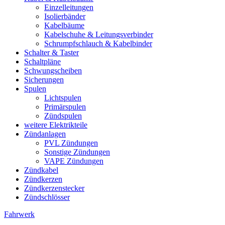
Einzelleitungen
Isolierbänder
Kabelbäume
Kabelschuhe & Leitungsverbinder
Schrumpfschlauch & Kabelbinder
Schalter & Taster
Schaltpläne
Schwungscheiben
Sicherungen
Spulen
Lichtspulen
Primärspulen
Zündspulen
weitere Elektrikteile
Zündanlagen
PVL Zündungen
Sonstige Zündungen
VAPE Zündungen
Zündkabel
Zündkerzen
Zündkerzenstecker
Zündschlösser
Fahrwerk