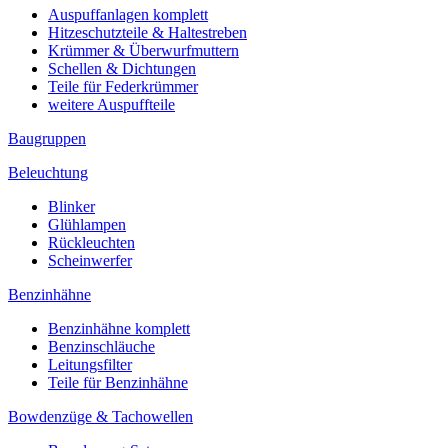
Auspuffanlagen komplett
Hitzeschutzteile & Haltestreben
Krümmer & Überwurfmuttern
Schellen & Dichtungen
Teile für Federkrümmer
weitere Auspuffteile
Baugruppen
Beleuchtung
Blinker
Glühlampen
Rückleuchten
Scheinwerfer
Benzinhähne
Benzinhähne komplett
Benzinschläuche
Leitungsfilter
Teile für Benzinhähne
Bowdenzüge & Tachowellen