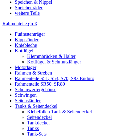
Speichen & Nippel
Speichenräder
weitere Teile
Rahmenteile groß
Fußrastenträger
Kippständer
Kniebleche
Kotflügel
Klemmbrücken & Halter
Kotflügel & Schmutzfänger
Motorlager
Rahmen & Streben
Rahmenteile S51, S53, S70, S83 Enduro
Rahmenteile SR50, SR80
Scheinwerfergehäuse
Schwingen
Seitenständer
Tanks & Seitendeckel
Klebefolien Tank & Seitendeckel
Seitendeckel
Tankdeckel
Tanks
Tank-Sets