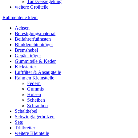
Tankversiegelung
weitere Großteile
Rahmenteile klein
Achsen
Befestigungsmaterial
Beifahrerfußrasten
Blinkleuchtenträger
Bremshebel
Gepäckträger
Gummiteile & Keder
Kickstarter
Luftfilter & Ansaugteile
Rahmen Kleinstteile
Federn
Gummis
Hülsen
Scheiben
Schrauben
Schalthebel
Schwinglagerbolzen
Sets
Trittbretter
weitere Kleinteile