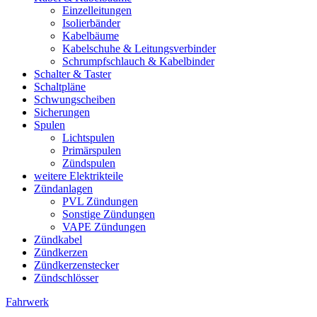
Einzelleitungen
Isolierbänder
Kabelbäume
Kabelschuhe & Leitungsverbinder
Schrumpfschlauch & Kabelbinder
Schalter & Taster
Schaltpläne
Schwungscheiben
Sicherungen
Spulen
Lichtspulen
Primärspulen
Zündspulen
weitere Elektrikteile
Zündanlagen
PVL Zündungen
Sonstige Zündungen
VAPE Zündungen
Zündkabel
Zündkerzen
Zündkerzenstecker
Zündschlösser
Fahrwerk