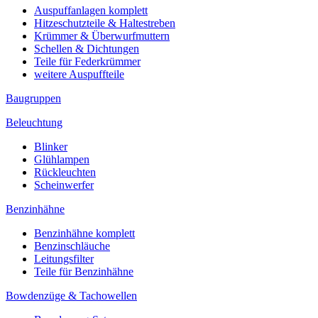
Auspuffanlagen komplett
Hitzeschutzteile & Haltestreben
Krümmer & Überwurfmuttern
Schellen & Dichtungen
Teile für Federkrümmer
weitere Auspuffteile
Baugruppen
Beleuchtung
Blinker
Glühlampen
Rückleuchten
Scheinwerfer
Benzinhähne
Benzinhähne komplett
Benzinschläuche
Leitungsfilter
Teile für Benzinhähne
Bowdenzüge & Tachowellen