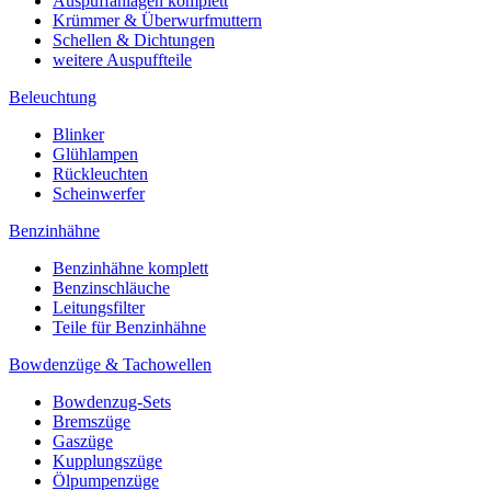
Auspuffanlagen komplett
Krümmer & Überwurfmuttern
Schellen & Dichtungen
weitere Auspuffteile
Beleuchtung
Blinker
Glühlampen
Rückleuchten
Scheinwerfer
Benzinhähne
Benzinhähne komplett
Benzinschläuche
Leitungsfilter
Teile für Benzinhähne
Bowdenzüge & Tachowellen
Bowdenzug-Sets
Bremszüge
Gaszüge
Kupplungszüge
Ölpumpenzüge