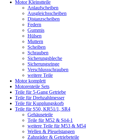
Motor Kleinstteile
Anlaufscheiben
Ausgleichsscheiben
Distanzscheiben
Federn
Gummis
Hülsen
Muttern
Scheiben
Schrauben
Sicherungsbleche
Sicherungsringe
Verschlussschrauben
weitere Teile
Motor komplett
Motorenteile Sets
Teile für 5-Gang Getriebe
Teile für Drehzahlmesser
Teile für Kupplungskorb
Teile für S50, KR51/1, SR4
Gehäuseteile
Teile für M52 & Sö4-1
weitere Teile für M53 & M54
Wellen & Pleuelstangen
Zahnräder & Getriebeteile