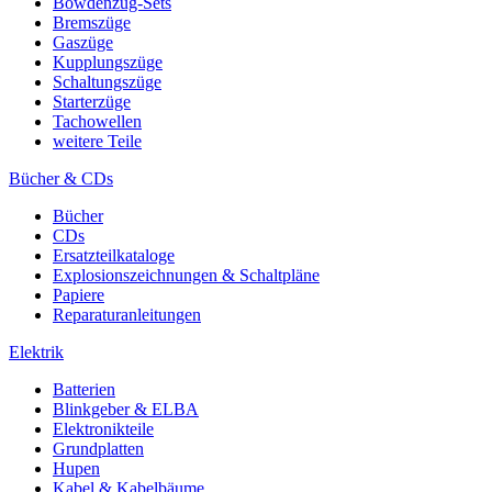
Bowdenzug-Sets
Bremszüge
Gaszüge
Kupplungszüge
Schaltungszüge
Starterzüge
Tachowellen
weitere Teile
Bücher & CDs
Bücher
CDs
Ersatzteilkataloge
Explosionszeichnungen & Schaltpläne
Papiere
Reparaturanleitungen
Elektrik
Batterien
Blinkgeber & ELBA
Elektronikteile
Grundplatten
Hupen
Kabel & Kabelbäume