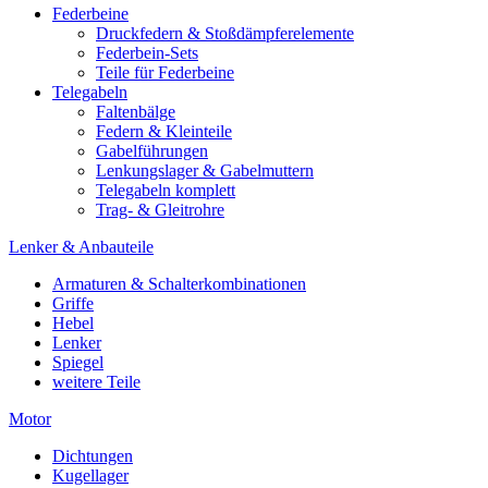
Federbeine
Druckfedern & Stoßdämpferelemente
Federbein-Sets
Teile für Federbeine
Telegabeln
Faltenbälge
Federn & Kleinteile
Gabelführungen
Lenkungslager & Gabelmuttern
Telegabeln komplett
Trag- & Gleitrohre
Lenker & Anbauteile
Armaturen & Schalterkombinationen
Griffe
Hebel
Lenker
Spiegel
weitere Teile
Motor
Dichtungen
Kugellager