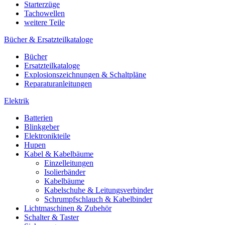
Starterzüge
Tachowellen
weitere Teile
Bücher & Ersatzteilkataloge
Bücher
Ersatzteilkataloge
Explosionszeichnungen & Schaltpläne
Reparaturanleitungen
Elektrik
Batterien
Blinkgeber
Elektronikteile
Hupen
Kabel & Kabelbäume
Einzelleitungen
Isolierbänder
Kabelbäume
Kabelschuhe & Leitungsverbinder
Schrumpfschlauch & Kabelbinder
Lichtmaschinen & Zubehör
Schalter & Taster