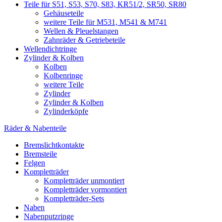
Teile für S51, S53, S70, S83, KR51/2, SR50, SR80
Gehäuseteile
weitere Teile für M531, M541 & M741
Wellen & Pleuelstangen
Zahnräder & Getriebeteile
Wellendichtringe
Zylinder & Kolben
Kolben
Kolbenringe
weitere Teile
Zylinder
Zylinder & Kolben
Zylinderköpfe
Räder & Nabenteile
Bremslichtkontakte
Bremsteile
Felgen
Kompletträder
Kompletträder unmontiert
Kompletträder vormontiert
Kompletträder-Sets
Naben
Nabenputzringe