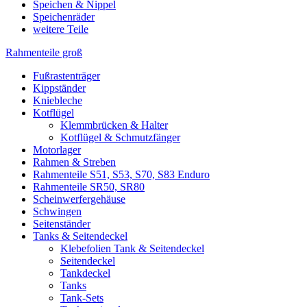
Speichen & Nippel
Speichenräder
weitere Teile
Rahmenteile groß
Fußrastenträger
Kippständer
Kniebleche
Kotflügel
Klemmbrücken & Halter
Kotflügel & Schmutzfänger
Motorlager
Rahmen & Streben
Rahmenteile S51, S53, S70, S83 Enduro
Rahmenteile SR50, SR80
Scheinwerfergehäuse
Schwingen
Seitenständer
Tanks & Seitendeckel
Klebefolien Tank & Seitendeckel
Seitendeckel
Tankdeckel
Tanks
Tank-Sets