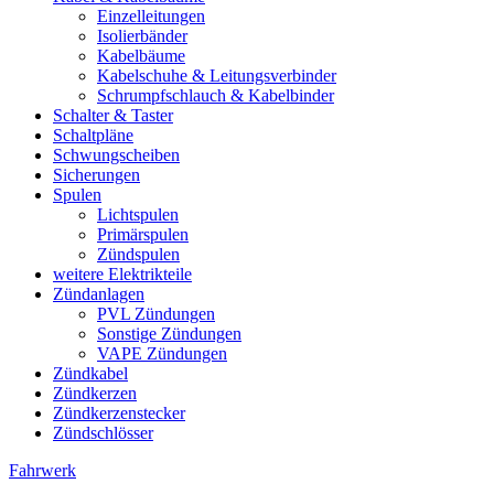
Einzelleitungen
Isolierbänder
Kabelbäume
Kabelschuhe & Leitungsverbinder
Schrumpfschlauch & Kabelbinder
Schalter & Taster
Schaltpläne
Schwungscheiben
Sicherungen
Spulen
Lichtspulen
Primärspulen
Zündspulen
weitere Elektrikteile
Zündanlagen
PVL Zündungen
Sonstige Zündungen
VAPE Zündungen
Zündkabel
Zündkerzen
Zündkerzenstecker
Zündschlösser
Fahrwerk