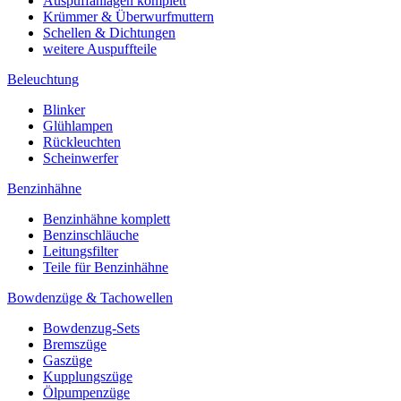
Auspuffanlagen komplett
Krümmer & Überwurfmuttern
Schellen & Dichtungen
weitere Auspuffteile
Beleuchtung
Blinker
Glühlampen
Rückleuchten
Scheinwerfer
Benzinhähne
Benzinhähne komplett
Benzinschläuche
Leitungsfilter
Teile für Benzinhähne
Bowdenzüge & Tachowellen
Bowdenzug-Sets
Bremszüge
Gaszüge
Kupplungszüge
Ölpumpenzüge