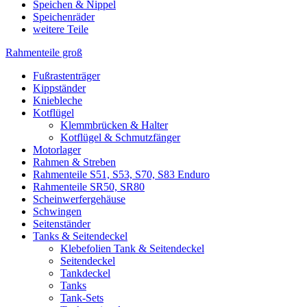
Speichen & Nippel
Speichenräder
weitere Teile
Rahmenteile groß
Fußrastenträger
Kippständer
Kniebleche
Kotflügel
Klemmbrücken & Halter
Kotflügel & Schmutzfänger
Motorlager
Rahmen & Streben
Rahmenteile S51, S53, S70, S83 Enduro
Rahmenteile SR50, SR80
Scheinwerfergehäuse
Schwingen
Seitenständer
Tanks & Seitendeckel
Klebefolien Tank & Seitendeckel
Seitendeckel
Tankdeckel
Tanks
Tank-Sets