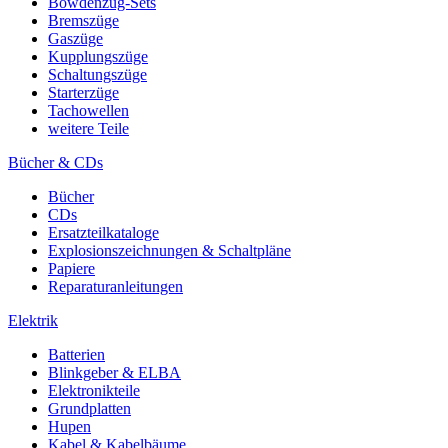
Bowdenzug-Sets
Bremszüge
Gaszüge
Kupplungszüge
Schaltungszüge
Starterzüge
Tachowellen
weitere Teile
Bücher & CDs
Bücher
CDs
Ersatzteilkataloge
Explosionszeichnungen & Schaltpläne
Papiere
Reparaturanleitungen
Elektrik
Batterien
Blinkgeber & ELBA
Elektronikteile
Grundplatten
Hupen
Kabel & Kabelbäume