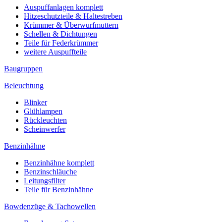
Auspuffanlagen komplett
Hitzeschutzteile & Haltestreben
Krümmer & Überwurfmuttern
Schellen & Dichtungen
Teile für Federkrümmer
weitere Auspuffteile
Baugruppen
Beleuchtung
Blinker
Glühlampen
Rückleuchten
Scheinwerfer
Benzinhähne
Benzinhähne komplett
Benzinschläuche
Leitungsfilter
Teile für Benzinhähne
Bowdenzüge & Tachowellen