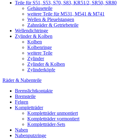
Teile für S51, S53, S70, S83, KR51/2, SR50, SR80
Gehäuseteile
weitere Teile für M531, M541 & M741
Wellen & Pleuelstangen
Zahnräder & Getriebeteile
Wellendichtringe
Zylinder & Kolben
Kolben
Kolbenringe
weitere Teile
Zylinder
Zylinder & Kolben
Zylinderköpfe
Räder & Nabenteile
Bremslichtkontakte
Bremsteile
Felgen
Kompletträder
Kompletträder unmontiert
Kompletträder vormontiert
Kompletträder-Sets
Naben
Nabenputzringe