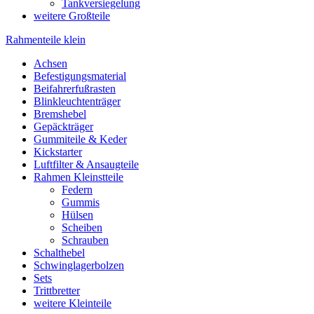
Tankversiegelung
weitere Großteile
Rahmenteile klein
Achsen
Befestigungsmaterial
Beifahrerfußrasten
Blinkleuchtenträger
Bremshebel
Gepäckträger
Gummiteile & Keder
Kickstarter
Luftfilter & Ansaugteile
Rahmen Kleinstteile
Federn
Gummis
Hülsen
Scheiben
Schrauben
Schalthebel
Schwinglagerbolzen
Sets
Trittbretter
weitere Kleinteile