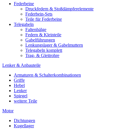
Federbeine
Druckfedern & Stoßdämpferelemente
Federbein-Sets
Teile für Federbeine
Telegabeln
Faltenbälge
Federn & Kleinteile
Gabelführungen
Lenkungslager & Gabelmuttern
Telegabeln komplett
Trag- & Gleitrohre
Lenker & Anbauteile
Armaturen & Schalterkombinationen
Griffe
Hebel
Lenker
Spiegel
weitere Teile
Motor
Dichtungen
Kugellager