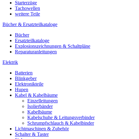
Starterzüge
Tachowellen
weitere Teile
Bücher & Ersatzteilkataloge
Bücher
Ersatzteilkataloge
Explosionszeichnungen & Schaltpläne
Reparaturanleitungen
Elektrik
Batterien
Blinkgeber
Elektronikteile
Hupen
Kabel & Kabelbäume
Einzelleitungen
Isolierbänder
Kabelbäume
Kabelschuhe & Leitungsverbinder
Schrumpfschlauch & Kabelbinder
Lichtmaschinen & Zubehör
Schalter & Taster