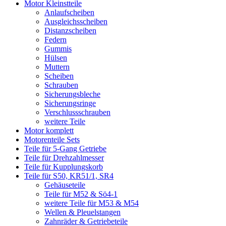
Motor Kleinstteile
Anlaufscheiben
Ausgleichsscheiben
Distanzscheiben
Federn
Gummis
Hülsen
Muttern
Scheiben
Schrauben
Sicherungsbleche
Sicherungsringe
Verschlussschrauben
weitere Teile
Motor komplett
Motorenteile Sets
Teile für 5-Gang Getriebe
Teile für Drehzahlmesser
Teile für Kupplungskorb
Teile für S50, KR51/1, SR4
Gehäuseteile
Teile für M52 & Sö4-1
weitere Teile für M53 & M54
Wellen & Pleuelstangen
Zahnräder & Getriebeteile