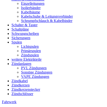
Einzelleitungen
Isolierbänder
Kabelbäume
Kabelschuhe & Leitungsverbinder
Schrumpfschlauch & Kabelbinder
Schalter & Taster
Schaltpläne
Schwungscheiben
Sicherungen
Spulen
Lichtspulen
Primärspulen
Zündspulen
weitere Elektrikteile
Zündanlagen
PVL Zündungen
Sonstige Zündungen
VAPE Zündungen
Zündkabel
Zündkerzen
Zündkerzenstecker
Zündschlösser
Fahrwerk