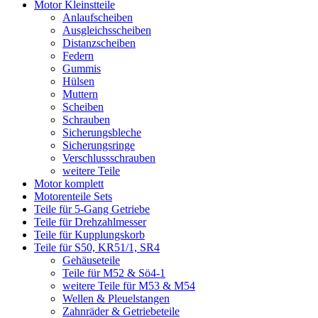
Motor Kleinstteile
Anlaufscheiben
Ausgleichsscheiben
Distanzscheiben
Federn
Gummis
Hülsen
Muttern
Scheiben
Schrauben
Sicherungsbleche
Sicherungsringe
Verschlussschrauben
weitere Teile
Motor komplett
Motorenteile Sets
Teile für 5-Gang Getriebe
Teile für Drehzahlmesser
Teile für Kupplungskorb
Teile für S50, KR51/1, SR4
Gehäuseteile
Teile für M52 & Sö4-1
weitere Teile für M53 & M54
Wellen & Pleuelstangen
Zahnräder & Getriebeteile