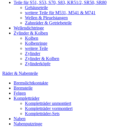
Teile für S51, S53, S70, S83, KR51/2, SR50, SR80
Gehäuseteile
weitere Teile für M531, M541 & M741
Wellen & Pleuelstangen
Zahnräder & Getriebeteile
Wellendichtringe
Zylinder & Kolben
Kolben
Kolbenringe
weitere Teile
Zylinder
Zylinder & Kolben
Zylinderköpfe
Räder & Nabenteile
Bremslichtkontakte
Bremsteile
Felgen
Kompletträder
Kompletträder unmontiert
Kompletträder vormontiert
Kompletträder-Sets
Naben
Nabenputzringe