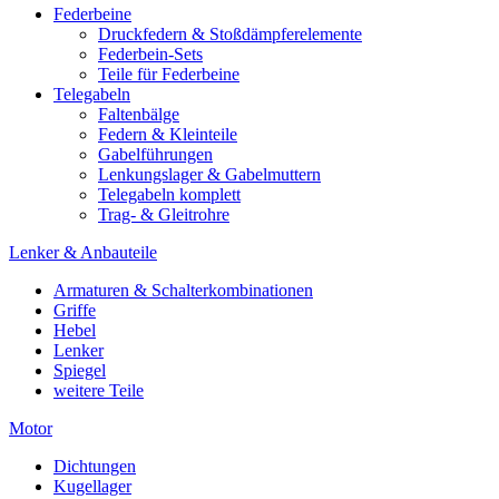
Federbeine
Druckfedern & Stoßdämpferelemente
Federbein-Sets
Teile für Federbeine
Telegabeln
Faltenbälge
Federn & Kleinteile
Gabelführungen
Lenkungslager & Gabelmuttern
Telegabeln komplett
Trag- & Gleitrohre
Lenker & Anbauteile
Armaturen & Schalterkombinationen
Griffe
Hebel
Lenker
Spiegel
weitere Teile
Motor
Dichtungen
Kugellager