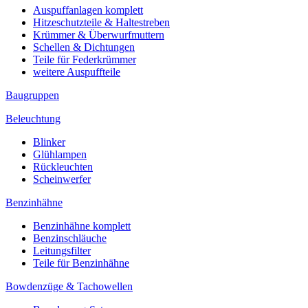
Auspuffanlagen komplett
Hitzeschutzteile & Haltestreben
Krümmer & Überwurfmuttern
Schellen & Dichtungen
Teile für Federkrümmer
weitere Auspuffteile
Baugruppen
Beleuchtung
Blinker
Glühlampen
Rückleuchten
Scheinwerfer
Benzinhähne
Benzinhähne komplett
Benzinschläuche
Leitungsfilter
Teile für Benzinhähne
Bowdenzüge & Tachowellen