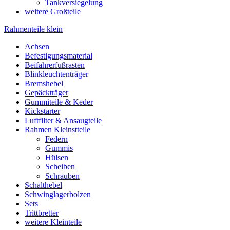
Tankversiegelung
weitere Großteile
Rahmenteile klein
Achsen
Befestigungsmaterial
Beifahrerfußrasten
Blinkleuchtenträger
Bremshebel
Gepäckträger
Gummiteile & Keder
Kickstarter
Luftfilter & Ansaugteile
Rahmen Kleinstteile
Federn
Gummis
Hülsen
Scheiben
Schrauben
Schalthebel
Schwinglagerbolzen
Sets
Trittbretter
weitere Kleinteile