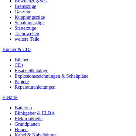
Bowdenzug-Sets
Bremszüge
Gaszüge
Kupplungszüge
Schaltungszüge
Starterzüge
Tachowellen
weitere Teile
Bücher & CDs
Bücher
CDs
Ersatzteilkataloge
Explosionszeichnungen & Schaltpläne
Papiere
Reparaturanleitungen
Elektrik
Batterien
Blinkgeber & ELBA
Elektronikteile
Grundplatten
Hupen
Kabel & Kabelbäume