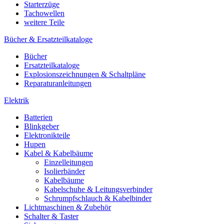
Starterzüge
Tachowellen
weitere Teile
Bücher & Ersatzteilkataloge
Bücher
Ersatzteilkataloge
Explosionszeichnungen & Schaltpläne
Reparaturanleitungen
Elektrik
Batterien
Blinkgeber
Elektronikteile
Hupen
Kabel & Kabelbäume
Einzelleitungen
Isolierbänder
Kabelbäume
Kabelschuhe & Leitungsverbinder
Schrumpfschlauch & Kabelbinder
Lichtmaschinen & Zubehör
Schalter & Taster