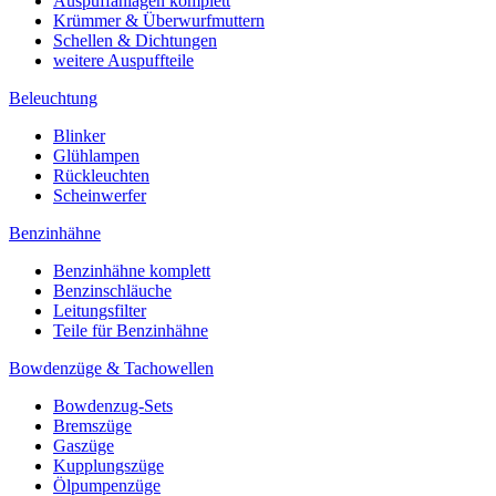
Auspuffanlagen komplett
Krümmer & Überwurfmuttern
Schellen & Dichtungen
weitere Auspuffteile
Beleuchtung
Blinker
Glühlampen
Rückleuchten
Scheinwerfer
Benzinhähne
Benzinhähne komplett
Benzinschläuche
Leitungsfilter
Teile für Benzinhähne
Bowdenzüge & Tachowellen
Bowdenzug-Sets
Bremszüge
Gaszüge
Kupplungszüge
Ölpumpenzüge