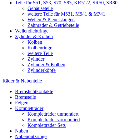
Teile für S51, S53, S70, S83, KR51/2, SR50, SR80
Gehäuseteile
weitere Teile für M531, M541 & M741
Wellen & Pleuelstangen
Zahnräder & Getriebeteile
Wellendichtringe
Zylinder & Kolben
Kolben
Kolbenringe
weitere Teile
Zylinder
Zylinder & Kolben
Zylinderköpfe
Räder & Nabenteile
Bremslichtkontakte
Bremsteile
Felgen
Kompletträder
Kompletträder unmontiert
Kompletträder vormontiert
Kompletträder-Sets
Naben
Nabenputzringe