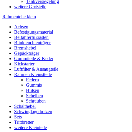
Tankversiegelung
weitere Großteile
Rahmenteile klein
Achsen
Befestigungsmaterial
Beifahrerfußrasten
Blinkleuchtenträger
Bremshebel
Gepäckträger
Gummiteile & Keder
Kickstarter
Luftfilter & Ansaugteile
Rahmen Kleinstteile
Federn
Gummis
Hülsen
Scheiben
Schrauben
Schalthebel
Schwinglagerbolzen
Sets
Trittbretter
weitere Kleinteile