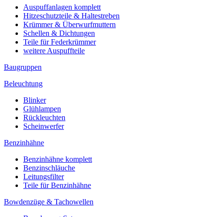
Auspuffanlagen komplett
Hitzeschutzteile & Haltestreben
Krümmer & Überwurfmuttern
Schellen & Dichtungen
Teile für Federkrümmer
weitere Auspuffteile
Baugruppen
Beleuchtung
Blinker
Glühlampen
Rückleuchten
Scheinwerfer
Benzinhähne
Benzinhähne komplett
Benzinschläuche
Leitungsfilter
Teile für Benzinhähne
Bowdenzüge & Tachowellen