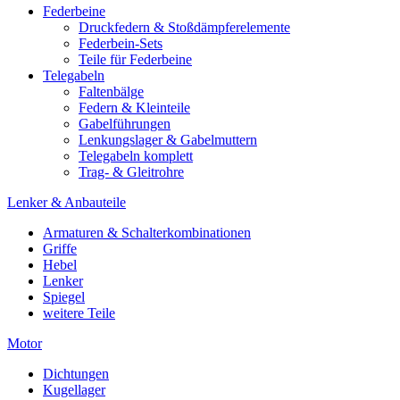
Federbeine
Druckfedern & Stoßdämpferelemente
Federbein-Sets
Teile für Federbeine
Telegabeln
Faltenbälge
Federn & Kleinteile
Gabelführungen
Lenkungslager & Gabelmuttern
Telegabeln komplett
Trag- & Gleitrohre
Lenker & Anbauteile
Armaturen & Schalterkombinationen
Griffe
Hebel
Lenker
Spiegel
weitere Teile
Motor
Dichtungen
Kugellager