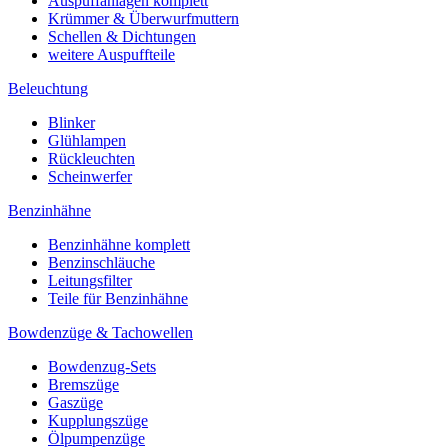
Auspuffanlagen komplett
Krümmer & Überwurfmuttern
Schellen & Dichtungen
weitere Auspuffteile
Beleuchtung
Blinker
Glühlampen
Rückleuchten
Scheinwerfer
Benzinhähne
Benzinhähne komplett
Benzinschläuche
Leitungsfilter
Teile für Benzinhähne
Bowdenzüge & Tachowellen
Bowdenzug-Sets
Bremszüge
Gaszüge
Kupplungszüge
Ölpumpenzüge