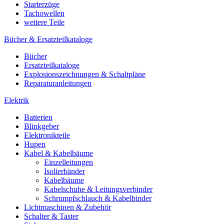
Starterzüge
Tachowellen
weitere Teile
Bücher & Ersatzteilkataloge
Bücher
Ersatzteilkataloge
Explosionszeichnungen & Schaltpläne
Reparaturanleitungen
Elektrik
Batterien
Blinkgeber
Elektronikteile
Hupen
Kabel & Kabelbäume
Einzelleitungen
Isolierbänder
Kabelbäume
Kabelschuhe & Leitungsverbinder
Schrumpfschlauch & Kabelbinder
Lichtmaschinen & Zubehör
Schalter & Taster