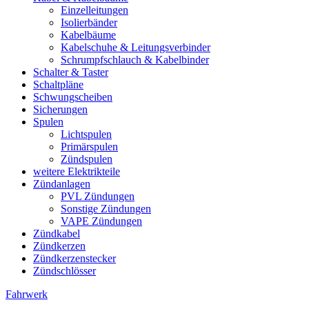
Einzelleitungen
Isolierbänder
Kabelbäume
Kabelschuhe & Leitungsverbinder
Schrumpfschlauch & Kabelbinder
Schalter & Taster
Schaltpläne
Schwungscheiben
Sicherungen
Spulen
Lichtspulen
Primärspulen
Zündspulen
weitere Elektrikteile
Zündanlagen
PVL Zündungen
Sonstige Zündungen
VAPE Zündungen
Zündkabel
Zündkerzen
Zündkerzenstecker
Zündschlösser
Fahrwerk