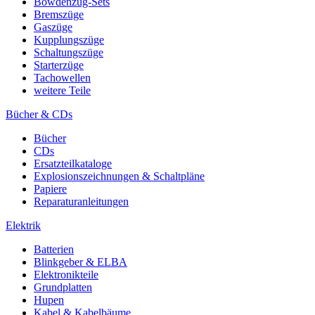
Bowdenzug-Sets
Bremszüge
Gaszüge
Kupplungszüge
Schaltungszüge
Starterzüge
Tachowellen
weitere Teile
Bücher & CDs
Bücher
CDs
Ersatzteilkataloge
Explosionszeichnungen & Schaltpläne
Papiere
Reparaturanleitungen
Elektrik
Batterien
Blinkgeber & ELBA
Elektronikteile
Grundplatten
Hupen
Kabel & Kabelbäume