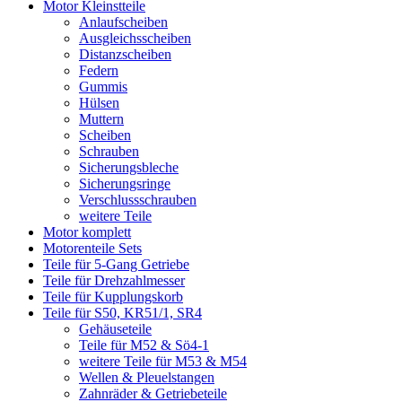
Motor Kleinstteile
Anlaufscheiben
Ausgleichsscheiben
Distanzscheiben
Federn
Gummis
Hülsen
Muttern
Scheiben
Schrauben
Sicherungsbleche
Sicherungsringe
Verschlussschrauben
weitere Teile
Motor komplett
Motorenteile Sets
Teile für 5-Gang Getriebe
Teile für Drehzahlmesser
Teile für Kupplungskorb
Teile für S50, KR51/1, SR4
Gehäuseteile
Teile für M52 & Sö4-1
weitere Teile für M53 & M54
Wellen & Pleuelstangen
Zahnräder & Getriebeteile