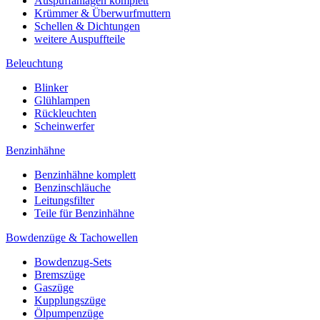
Auspuffanlagen komplett
Krümmer & Überwurfmuttern
Schellen & Dichtungen
weitere Auspuffteile
Beleuchtung
Blinker
Glühlampen
Rückleuchten
Scheinwerfer
Benzinhähne
Benzinhähne komplett
Benzinschläuche
Leitungsfilter
Teile für Benzinhähne
Bowdenzüge & Tachowellen
Bowdenzug-Sets
Bremszüge
Gaszüge
Kupplungszüge
Ölpumpenzüge