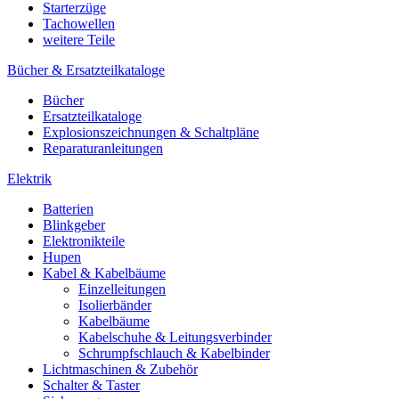
Starterzüge
Tachowellen
weitere Teile
Bücher & Ersatzteilkataloge
Bücher
Ersatzteilkataloge
Explosionszeichnungen & Schaltpläne
Reparaturanleitungen
Elektrik
Batterien
Blinkgeber
Elektronikteile
Hupen
Kabel & Kabelbäume
Einzelleitungen
Isolierbänder
Kabelbäume
Kabelschuhe & Leitungsverbinder
Schrumpfschlauch & Kabelbinder
Lichtmaschinen & Zubehör
Schalter & Taster