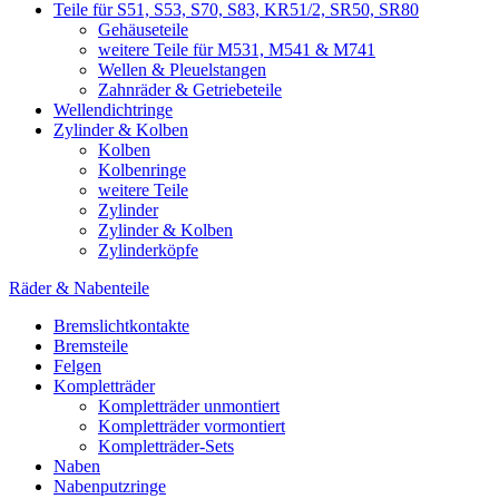
Teile für S51, S53, S70, S83, KR51/2, SR50, SR80
Gehäuseteile
weitere Teile für M531, M541 & M741
Wellen & Pleuelstangen
Zahnräder & Getriebeteile
Wellendichtringe
Zylinder & Kolben
Kolben
Kolbenringe
weitere Teile
Zylinder
Zylinder & Kolben
Zylinderköpfe
Räder & Nabenteile
Bremslichtkontakte
Bremsteile
Felgen
Kompletträder
Kompletträder unmontiert
Kompletträder vormontiert
Kompletträder-Sets
Naben
Nabenputzringe