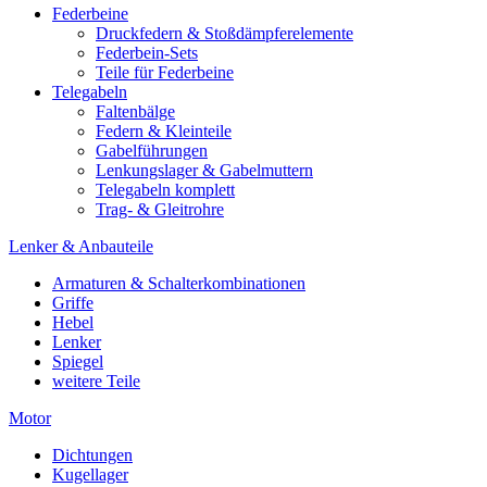
Federbeine
Druckfedern & Stoßdämpferelemente
Federbein-Sets
Teile für Federbeine
Telegabeln
Faltenbälge
Federn & Kleinteile
Gabelführungen
Lenkungslager & Gabelmuttern
Telegabeln komplett
Trag- & Gleitrohre
Lenker & Anbauteile
Armaturen & Schalterkombinationen
Griffe
Hebel
Lenker
Spiegel
weitere Teile
Motor
Dichtungen
Kugellager