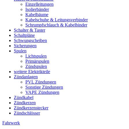
Einzelleitungen
Isolierbänder
Kabelbäume
Kabelschuhe & Leitungsverbinder
Schrumpfschlauch & Kabelbinder
Schalter & Taster
Schaltpläne
Schwungscheiben
Sicherungen
Spulen
Lichtspulen
Primärspulen
Zündspulen
weitere Elektrikteile
Zündanlagen
PVL Zündungen
Sonstige Zündungen
VAPE Zündungen
Zündkabel
Zündkerzen
Zündkerzenstecker
Zündschlösser
Fahrwerk