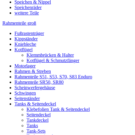
Speichen & Nippel
Speichenräder
weitere Teile
Rahmenteile groß
Fußrastenträger
Kippständer
Kniebleche
Kotflügel
Klemmbrücken & Halter
Kotflügel & Schmutzfänger
Motorlager
Rahmen & Streben
Rahmenteile S51, S53, S70, S83 Enduro
Rahmenteile SR50, SR80
Scheinwerfergehäuse
Schwingen
Seitenständer
Tanks & Seitendeckel
Klebefolien Tank & Seitendeckel
Seitendeckel
Tankdeckel
Tanks
Tank-Sets