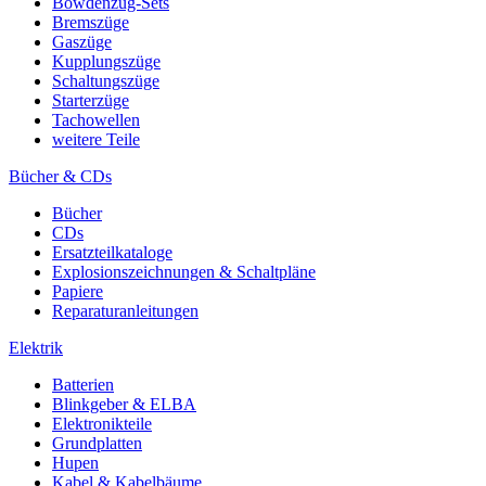
Bowdenzug-Sets
Bremszüge
Gaszüge
Kupplungszüge
Schaltungszüge
Starterzüge
Tachowellen
weitere Teile
Bücher & CDs
Bücher
CDs
Ersatzteilkataloge
Explosionszeichnungen & Schaltpläne
Papiere
Reparaturanleitungen
Elektrik
Batterien
Blinkgeber & ELBA
Elektronikteile
Grundplatten
Hupen
Kabel & Kabelbäume