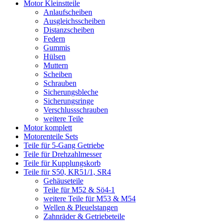
Motor Kleinstteile
Anlaufscheiben
Ausgleichsscheiben
Distanzscheiben
Federn
Gummis
Hülsen
Muttern
Scheiben
Schrauben
Sicherungsbleche
Sicherungsringe
Verschlussschrauben
weitere Teile
Motor komplett
Motorenteile Sets
Teile für 5-Gang Getriebe
Teile für Drehzahlmesser
Teile für Kupplungskorb
Teile für S50, KR51/1, SR4
Gehäuseteile
Teile für M52 & Sö4-1
weitere Teile für M53 & M54
Wellen & Pleuelstangen
Zahnräder & Getriebeteile