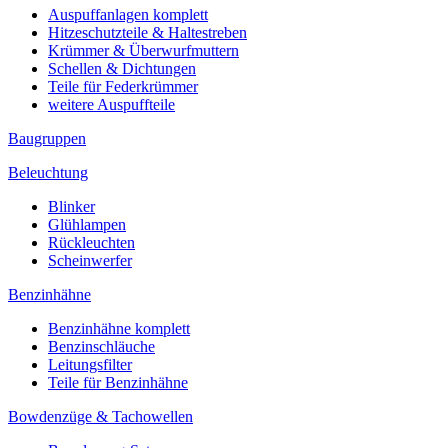
Auspuffanlagen komplett
Hitzeschutzteile & Haltestreben
Krümmer & Überwurfmuttern
Schellen & Dichtungen
Teile für Federkrümmer
weitere Auspuffteile
Baugruppen
Beleuchtung
Blinker
Glühlampen
Rückleuchten
Scheinwerfer
Benzinhähne
Benzinhähne komplett
Benzinschläuche
Leitungsfilter
Teile für Benzinhähne
Bowdenzüge & Tachowellen