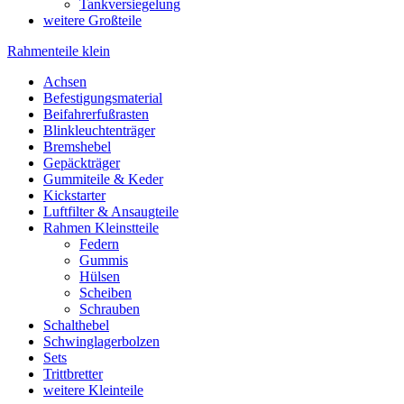
Tankversiegelung
weitere Großteile
Rahmenteile klein
Achsen
Befestigungsmaterial
Beifahrerfußrasten
Blinkleuchtenträger
Bremshebel
Gepäckträger
Gummiteile & Keder
Kickstarter
Luftfilter & Ansaugteile
Rahmen Kleinstteile
Federn
Gummis
Hülsen
Scheiben
Schrauben
Schalthebel
Schwinglagerbolzen
Sets
Trittbretter
weitere Kleinteile