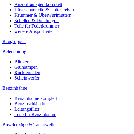
Auspuffanlagen komplett
Hitzeschutzteile & Haltestreben
Krümmer & Überwurfmuttern
Schellen & Dichtungen
Teile für Federkrümmer
weitere Auspuffteile
Baugruppen
Beleuchtung
Blinker
Glühlampen
Rückleuchten
Scheinwerfer
Benzinhähne
Benzinhähne komplett
Benzinschläuche
Leitungsfilter
Teile für Benzinhähne
Bowdenzüge & Tachowellen