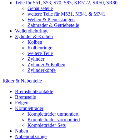
Teile für S51, S53, S70, S83, KR51/2, SR50, SR80
Gehäuseteile
weitere Teile für M531, M541 & M741
Wellen & Pleuelstangen
Zahnräder & Getriebeteile
Wellendichtringe
Zylinder & Kolben
Kolben
Kolbenringe
weitere Teile
Zylinder
Zylinder & Kolben
Zylinderköpfe
Räder & Nabenteile
Bremslichtkontakte
Bremsteile
Felgen
Kompletträder
Kompletträder unmontiert
Kompletträder vormontiert
Kompletträder-Sets
Naben
Nabenputzringe