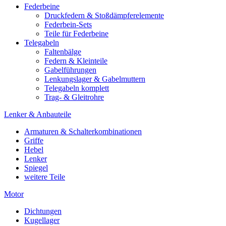
Federbeine
Druckfedern & Stoßdämpferelemente
Federbein-Sets
Teile für Federbeine
Telegabeln
Faltenbälge
Federn & Kleinteile
Gabelführungen
Lenkungslager & Gabelmuttern
Telegabeln komplett
Trag- & Gleitrohre
Lenker & Anbauteile
Armaturen & Schalterkombinationen
Griffe
Hebel
Lenker
Spiegel
weitere Teile
Motor
Dichtungen
Kugellager