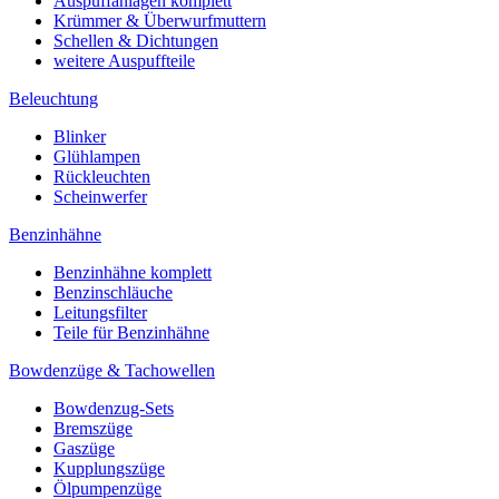
Auspuffanlagen komplett
Krümmer & Überwurfmuttern
Schellen & Dichtungen
weitere Auspuffteile
Beleuchtung
Blinker
Glühlampen
Rückleuchten
Scheinwerfer
Benzinhähne
Benzinhähne komplett
Benzinschläuche
Leitungsfilter
Teile für Benzinhähne
Bowdenzüge & Tachowellen
Bowdenzug-Sets
Bremszüge
Gaszüge
Kupplungszüge
Ölpumpenzüge