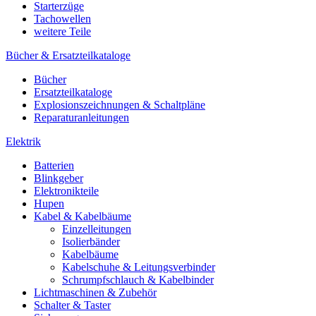
Starterzüge
Tachowellen
weitere Teile
Bücher & Ersatzteilkataloge
Bücher
Ersatzteilkataloge
Explosionszeichnungen & Schaltpläne
Reparaturanleitungen
Elektrik
Batterien
Blinkgeber
Elektronikteile
Hupen
Kabel & Kabelbäume
Einzelleitungen
Isolierbänder
Kabelbäume
Kabelschuhe & Leitungsverbinder
Schrumpfschlauch & Kabelbinder
Lichtmaschinen & Zubehör
Schalter & Taster