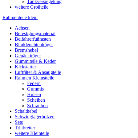
Tankversiegelung
weitere Großteile
Rahmenteile klein
Achsen
Befestigungsmaterial
Beifahrerfußrasten
Blinkleuchtenträger
Bremshebel
Gepäckträger
Gummiteile & Keder
Kickstarter
Luftfilter & Ansaugteile
Rahmen Kleinstteile
Federn
Gummis
Hülsen
Scheiben
Schrauben
Schalthebel
Schwinglagerbolzen
Sets
Trittbretter
weitere Kleinteile