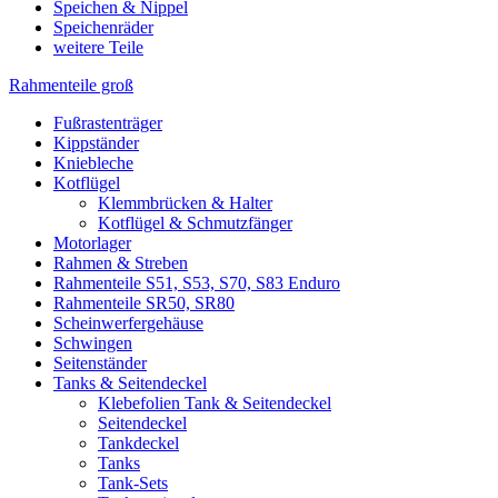
Speichen & Nippel
Speichenräder
weitere Teile
Rahmenteile groß
Fußrastenträger
Kippständer
Kniebleche
Kotflügel
Klemmbrücken & Halter
Kotflügel & Schmutzfänger
Motorlager
Rahmen & Streben
Rahmenteile S51, S53, S70, S83 Enduro
Rahmenteile SR50, SR80
Scheinwerfergehäuse
Schwingen
Seitenständer
Tanks & Seitendeckel
Klebefolien Tank & Seitendeckel
Seitendeckel
Tankdeckel
Tanks
Tank-Sets