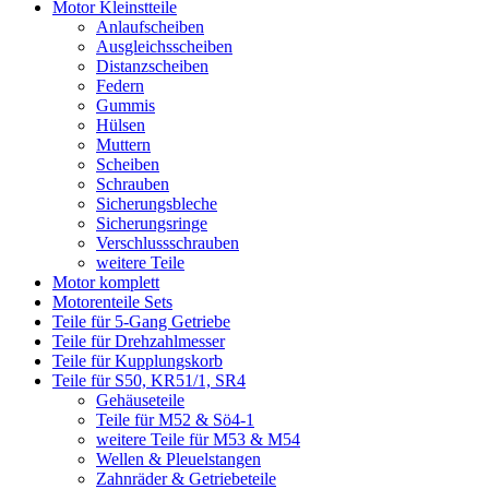
Motor Kleinstteile
Anlaufscheiben
Ausgleichsscheiben
Distanzscheiben
Federn
Gummis
Hülsen
Muttern
Scheiben
Schrauben
Sicherungsbleche
Sicherungsringe
Verschlussschrauben
weitere Teile
Motor komplett
Motorenteile Sets
Teile für 5-Gang Getriebe
Teile für Drehzahlmesser
Teile für Kupplungskorb
Teile für S50, KR51/1, SR4
Gehäuseteile
Teile für M52 & Sö4-1
weitere Teile für M53 & M54
Wellen & Pleuelstangen
Zahnräder & Getriebeteile