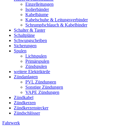
Einzelleitungen
Isolierbänder
Kabelbäume
Kabelschuhe & Leitungsverbinder
Schrumpfschlauch & Kabelbinder
Schalter & Taster
Schaltpläne
Schwungscheiben
Sicherungen
Spulen
Lichtspulen
Primärspulen
Zündspulen
weitere Elektrikteile
Zündanlagen
PVL Zündungen
Sonstige Zündungen
VAPE Zündungen
Zündkabel
Zündkerzen
Zündkerzenstecker
Zündschlösser
Fahrwerk