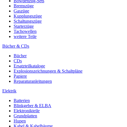
Bowdenzug-Sets
Bremszüge
Gaszüge
Kupplungszüge
Schaltungszüge
Starterzüge
Tachowellen
weitere Teile
Bücher & CDs
Bücher
CDs
Ersatzteilkataloge
Explosionszeichnungen & Schaltpläne
Papiere
Reparaturanleitungen
Elektrik
Batterien
Blinkgeber & ELBA
Elektronikteile
Grundplatten
Hupen
Kabel & Kabelbäume