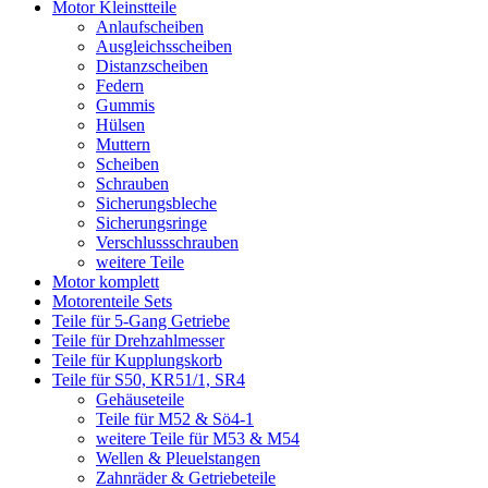
Motor Kleinstteile
Anlaufscheiben
Ausgleichsscheiben
Distanzscheiben
Federn
Gummis
Hülsen
Muttern
Scheiben
Schrauben
Sicherungsbleche
Sicherungsringe
Verschlussschrauben
weitere Teile
Motor komplett
Motorenteile Sets
Teile für 5-Gang Getriebe
Teile für Drehzahlmesser
Teile für Kupplungskorb
Teile für S50, KR51/1, SR4
Gehäuseteile
Teile für M52 & Sö4-1
weitere Teile für M53 & M54
Wellen & Pleuelstangen
Zahnräder & Getriebeteile