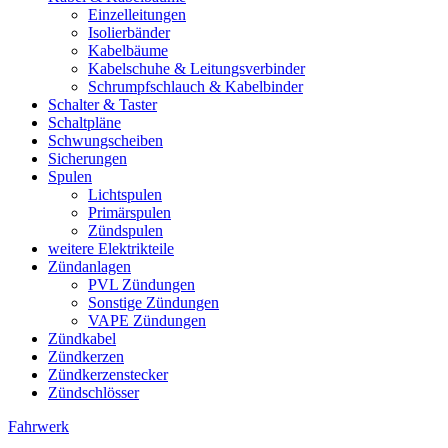
Einzelleitungen
Isolierbänder
Kabelbäume
Kabelschuhe & Leitungsverbinder
Schrumpfschlauch & Kabelbinder
Schalter & Taster
Schaltpläne
Schwungscheiben
Sicherungen
Spulen
Lichtspulen
Primärspulen
Zündspulen
weitere Elektrikteile
Zündanlagen
PVL Zündungen
Sonstige Zündungen
VAPE Zündungen
Zündkabel
Zündkerzen
Zündkerzenstecker
Zündschlösser
Fahrwerk