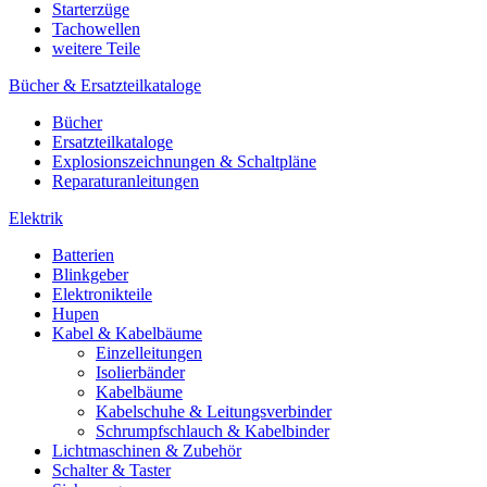
Starterzüge
Tachowellen
weitere Teile
Bücher & Ersatzteilkataloge
Bücher
Ersatzteilkataloge
Explosionszeichnungen & Schaltpläne
Reparaturanleitungen
Elektrik
Batterien
Blinkgeber
Elektronikteile
Hupen
Kabel & Kabelbäume
Einzelleitungen
Isolierbänder
Kabelbäume
Kabelschuhe & Leitungsverbinder
Schrumpfschlauch & Kabelbinder
Lichtmaschinen & Zubehör
Schalter & Taster