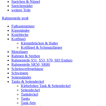
Speichen & Nippel
Speichenräder
weitere Teile
Rahmenteile groß
Fußrastenträger
Kippständer
Kniebleche
Kotflügel
Klemmbrücken & Halter
Kotflügel & Schmutzfänger
Motorlager
Rahmen & Streben
Rahmenteile S51, S53, S70, S83 Enduro
Rahmenteile SR50, SR80
Scheinwerfergehäuse
Schwingen
Seitenständer
Tanks & Seitendeckel
Klebefolien Tank & Seitendeckel
Seitendeckel
Tankdeckel
Tanks
Tank-Sets