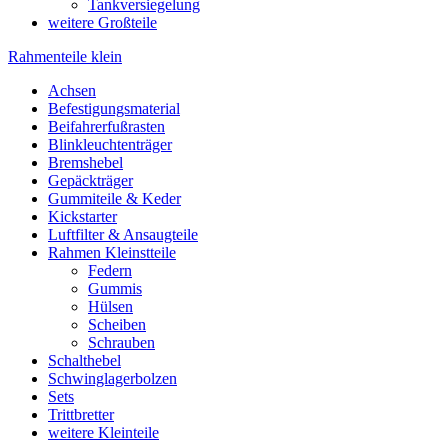
Tankversiegelung
weitere Großteile
Rahmenteile klein
Achsen
Befestigungsmaterial
Beifahrerfußrasten
Blinkleuchtenträger
Bremshebel
Gepäckträger
Gummiteile & Keder
Kickstarter
Luftfilter & Ansaugteile
Rahmen Kleinstteile
Federn
Gummis
Hülsen
Scheiben
Schrauben
Schalthebel
Schwinglagerbolzen
Sets
Trittbretter
weitere Kleinteile