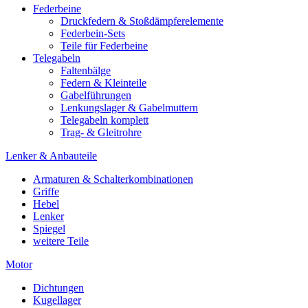
Federbeine
Druckfedern & Stoßdämpferelemente
Federbein-Sets
Teile für Federbeine
Telegabeln
Faltenbälge
Federn & Kleinteile
Gabelführungen
Lenkungslager & Gabelmuttern
Telegabeln komplett
Trag- & Gleitrohre
Lenker & Anbauteile
Armaturen & Schalterkombinationen
Griffe
Hebel
Lenker
Spiegel
weitere Teile
Motor
Dichtungen
Kugellager