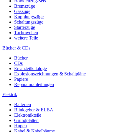
Bowdenzug-Sets
Bremszüge
Gaszüge
Kupplungszüge
Schaltungszüge
Starterzüge
Tachowellen
weitere Teile
Bücher & CDs
Bücher
CDs
Ersatzteilkataloge
Explosionszeichnungen & Schaltpläne
Papiere
Reparaturanleitungen
Elektrik
Batterien
Blinkgeber & ELBA
Elektronikteile
Grundplatten
Hupen
Kabel & Kabelbäume