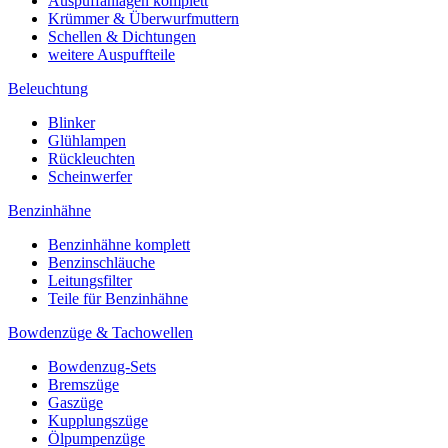
Auspuffanlagen komplett
Krümmer & Überwurfmuttern
Schellen & Dichtungen
weitere Auspuffteile
Beleuchtung
Blinker
Glühlampen
Rückleuchten
Scheinwerfer
Benzinhähne
Benzinhähne komplett
Benzinschläuche
Leitungsfilter
Teile für Benzinhähne
Bowdenzüge & Tachowellen
Bowdenzug-Sets
Bremszüge
Gaszüge
Kupplungszüge
Ölpumpenzüge