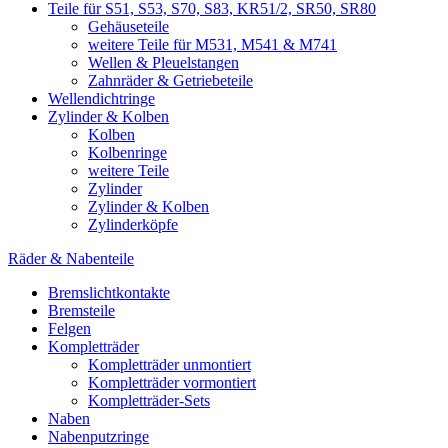
Teile für S51, S53, S70, S83, KR51/2, SR50, SR80
Gehäuseteile
weitere Teile für M531, M541 & M741
Wellen & Pleuelstangen
Zahnräder & Getriebeteile
Wellendichtringe
Zylinder & Kolben
Kolben
Kolbenringe
weitere Teile
Zylinder
Zylinder & Kolben
Zylinderköpfe
Räder & Nabenteile
Bremslichtkontakte
Bremsteile
Felgen
Kompletträder
Kompletträder unmontiert
Kompletträder vormontiert
Kompletträder-Sets
Naben
Nabenputzringe