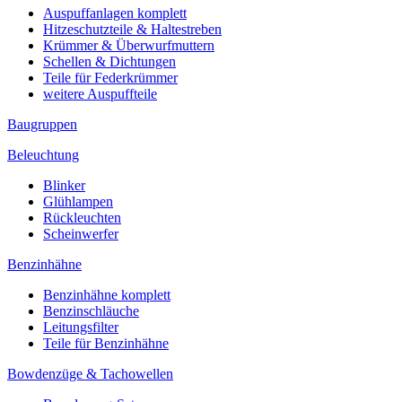
Auspuffanlagen komplett
Hitzeschutzteile & Haltestreben
Krümmer & Überwurfmuttern
Schellen & Dichtungen
Teile für Federkrümmer
weitere Auspuffteile
Baugruppen
Beleuchtung
Blinker
Glühlampen
Rückleuchten
Scheinwerfer
Benzinhähne
Benzinhähne komplett
Benzinschläuche
Leitungsfilter
Teile für Benzinhähne
Bowdenzüge & Tachowellen