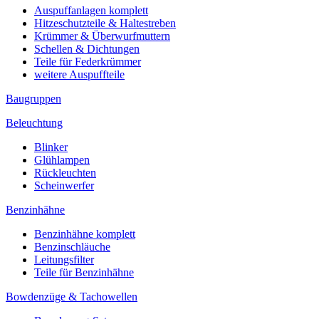
Auspuffanlagen komplett
Hitzeschutzteile & Haltestreben
Krümmer & Überwurfmuttern
Schellen & Dichtungen
Teile für Federkrümmer
weitere Auspuffteile
Baugruppen
Beleuchtung
Blinker
Glühlampen
Rückleuchten
Scheinwerfer
Benzinhähne
Benzinhähne komplett
Benzinschläuche
Leitungsfilter
Teile für Benzinhähne
Bowdenzüge & Tachowellen