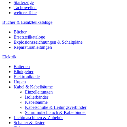
Starterzüge
Tachowellen
weitere Teile
Bücher & Ersatzteilkataloge
Bücher
Ersatzteilkataloge
Explosionszeichnungen & Schaltpläne
Reparaturanleitungen
Elektrik
Batterien
Blinkgeber
Elektronikteile
Hupen
Kabel & Kabelbäume
Einzelleitungen
Isolierbänder
Kabelbäume
Kabelschuhe & Leitungsverbinder
Schrumpfschlauch & Kabelbinder
Lichtmaschinen & Zubehör
Schalter & Taster