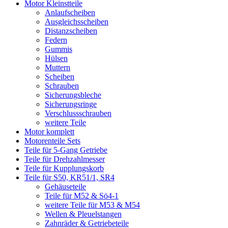
Motor Kleinstteile
Anlaufscheiben
Ausgleichsscheiben
Distanzscheiben
Federn
Gummis
Hülsen
Muttern
Scheiben
Schrauben
Sicherungsbleche
Sicherungsringe
Verschlussschrauben
weitere Teile
Motor komplett
Motorenteile Sets
Teile für 5-Gang Getriebe
Teile für Drehzahlmesser
Teile für Kupplungskorb
Teile für S50, KR51/1, SR4
Gehäuseteile
Teile für M52 & Sö4-1
weitere Teile für M53 & M54
Wellen & Pleuelstangen
Zahnräder & Getriebeteile