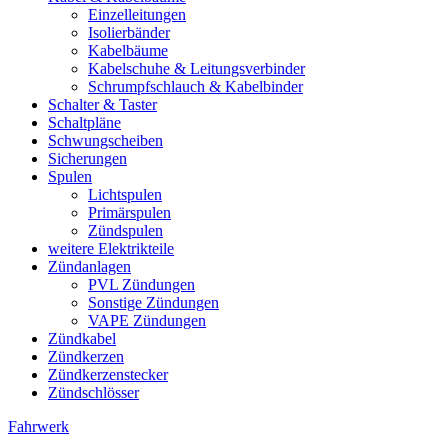
Einzelleitungen
Isolierbänder
Kabelbäume
Kabelschuhe & Leitungsverbinder
Schrumpfschlauch & Kabelbinder
Schalter & Taster
Schaltpläne
Schwungscheiben
Sicherungen
Spulen
Lichtspulen
Primärspulen
Zündspulen
weitere Elektrikteile
Zündanlagen
PVL Zündungen
Sonstige Zündungen
VAPE Zündungen
Zündkabel
Zündkerzen
Zündkerzenstecker
Zündschlösser
Fahrwerk