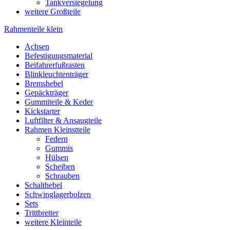
Tankversiegelung
weitere Großteile
Rahmenteile klein
Achsen
Befestigungsmaterial
Beifahrerfußrasten
Blinkleuchtenträger
Bremshebel
Gepäckträger
Gummiteile & Keder
Kickstarter
Luftfilter & Ansaugteile
Rahmen Kleinstteile
Federn
Gummis
Hülsen
Scheiben
Schrauben
Schalthebel
Schwinglagerbolzen
Sets
Trittbretter
weitere Kleinteile