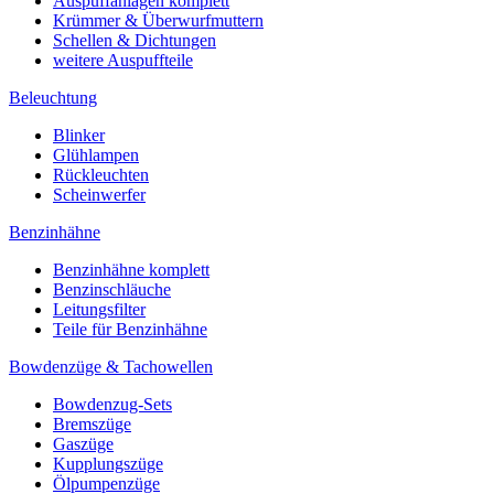
Auspuffanlagen komplett
Krümmer & Überwurfmuttern
Schellen & Dichtungen
weitere Auspuffteile
Beleuchtung
Blinker
Glühlampen
Rückleuchten
Scheinwerfer
Benzinhähne
Benzinhähne komplett
Benzinschläuche
Leitungsfilter
Teile für Benzinhähne
Bowdenzüge & Tachowellen
Bowdenzug-Sets
Bremszüge
Gaszüge
Kupplungszüge
Ölpumpenzüge