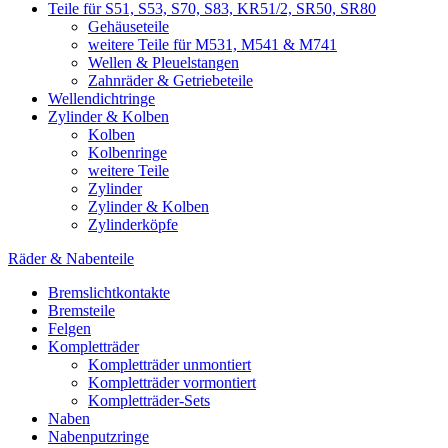
Teile für S51, S53, S70, S83, KR51/2, SR50, SR80
Gehäuseteile
weitere Teile für M531, M541 & M741
Wellen & Pleuelstangen
Zahnräder & Getriebeteile
Wellendichtringe
Zylinder & Kolben
Kolben
Kolbenringe
weitere Teile
Zylinder
Zylinder & Kolben
Zylinderköpfe
Räder & Nabenteile
Bremslichtkontakte
Bremsteile
Felgen
Kompletträder
Kompletträder unmontiert
Kompletträder vormontiert
Kompletträder-Sets
Naben
Nabenputzringe