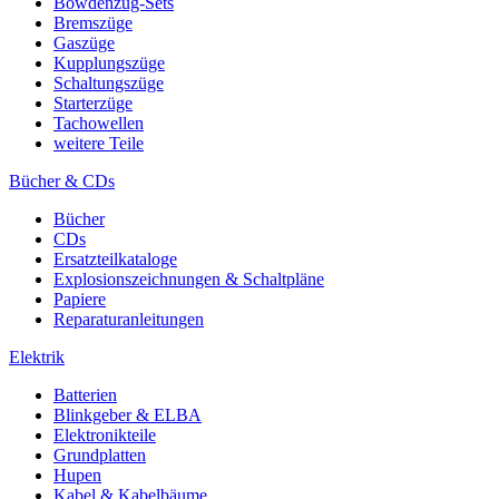
Bowdenzug-Sets
Bremszüge
Gaszüge
Kupplungszüge
Schaltungszüge
Starterzüge
Tachowellen
weitere Teile
Bücher & CDs
Bücher
CDs
Ersatzteilkataloge
Explosionszeichnungen & Schaltpläne
Papiere
Reparaturanleitungen
Elektrik
Batterien
Blinkgeber & ELBA
Elektronikteile
Grundplatten
Hupen
Kabel & Kabelbäume