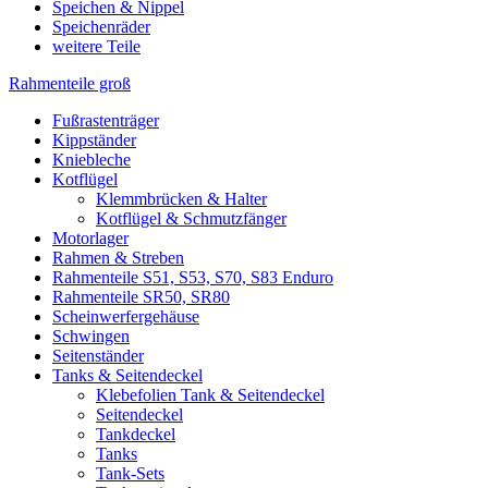
Speichen & Nippel
Speichenräder
weitere Teile
Rahmenteile groß
Fußrastenträger
Kippständer
Kniebleche
Kotflügel
Klemmbrücken & Halter
Kotflügel & Schmutzfänger
Motorlager
Rahmen & Streben
Rahmenteile S51, S53, S70, S83 Enduro
Rahmenteile SR50, SR80
Scheinwerfergehäuse
Schwingen
Seitenständer
Tanks & Seitendeckel
Klebefolien Tank & Seitendeckel
Seitendeckel
Tankdeckel
Tanks
Tank-Sets