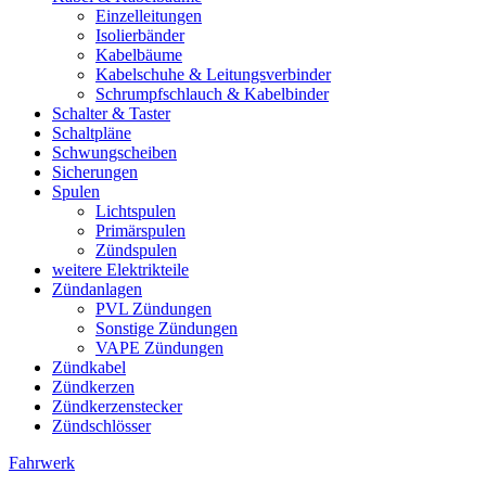
Einzelleitungen
Isolierbänder
Kabelbäume
Kabelschuhe & Leitungsverbinder
Schrumpfschlauch & Kabelbinder
Schalter & Taster
Schaltpläne
Schwungscheiben
Sicherungen
Spulen
Lichtspulen
Primärspulen
Zündspulen
weitere Elektrikteile
Zündanlagen
PVL Zündungen
Sonstige Zündungen
VAPE Zündungen
Zündkabel
Zündkerzen
Zündkerzenstecker
Zündschlösser
Fahrwerk