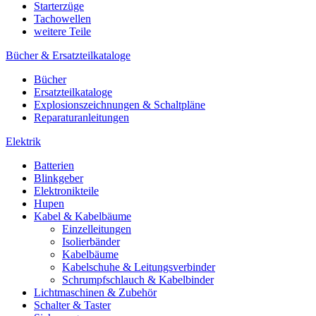
Starterzüge
Tachowellen
weitere Teile
Bücher & Ersatzteilkataloge
Bücher
Ersatzteilkataloge
Explosionszeichnungen & Schaltpläne
Reparaturanleitungen
Elektrik
Batterien
Blinkgeber
Elektronikteile
Hupen
Kabel & Kabelbäume
Einzelleitungen
Isolierbänder
Kabelbäume
Kabelschuhe & Leitungsverbinder
Schrumpfschlauch & Kabelbinder
Lichtmaschinen & Zubehör
Schalter & Taster