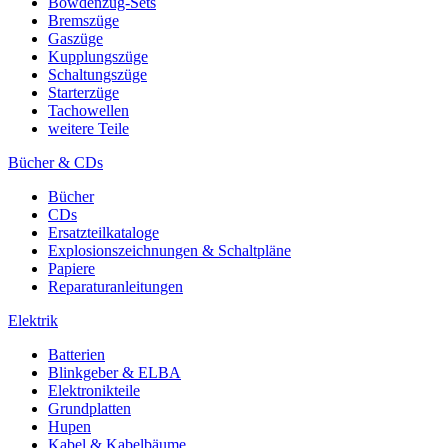
Bowdenzug-Sets
Bremszüge
Gaszüge
Kupplungszüge
Schaltungszüge
Starterzüge
Tachowellen
weitere Teile
Bücher & CDs
Bücher
CDs
Ersatzteilkataloge
Explosionszeichnungen & Schaltpläne
Papiere
Reparaturanleitungen
Elektrik
Batterien
Blinkgeber & ELBA
Elektronikteile
Grundplatten
Hupen
Kabel & Kabelbäume