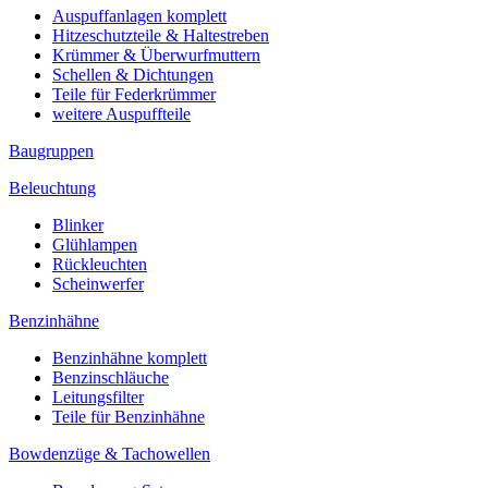
Auspuffanlagen komplett
Hitzeschutzteile & Haltestreben
Krümmer & Überwurfmuttern
Schellen & Dichtungen
Teile für Federkrümmer
weitere Auspuffteile
Baugruppen
Beleuchtung
Blinker
Glühlampen
Rückleuchten
Scheinwerfer
Benzinhähne
Benzinhähne komplett
Benzinschläuche
Leitungsfilter
Teile für Benzinhähne
Bowdenzüge & Tachowellen