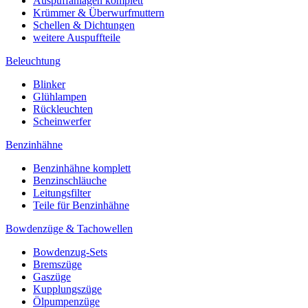
Auspuffanlagen komplett
Krümmer & Überwurfmuttern
Schellen & Dichtungen
weitere Auspuffteile
Beleuchtung
Blinker
Glühlampen
Rückleuchten
Scheinwerfer
Benzinhähne
Benzinhähne komplett
Benzinschläuche
Leitungsfilter
Teile für Benzinhähne
Bowdenzüge & Tachowellen
Bowdenzug-Sets
Bremszüge
Gaszüge
Kupplungszüge
Ölpumpenzüge