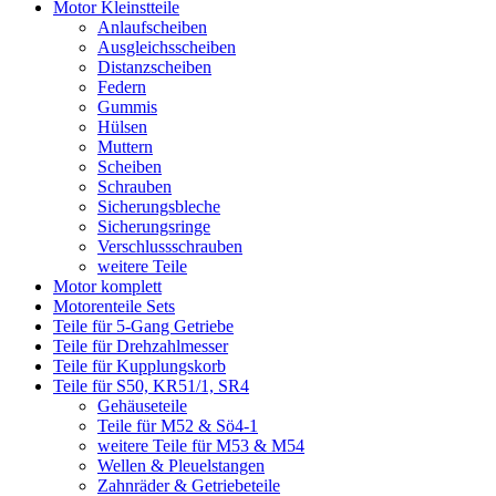
Motor Kleinstteile
Anlaufscheiben
Ausgleichsscheiben
Distanzscheiben
Federn
Gummis
Hülsen
Muttern
Scheiben
Schrauben
Sicherungsbleche
Sicherungsringe
Verschlussschrauben
weitere Teile
Motor komplett
Motorenteile Sets
Teile für 5-Gang Getriebe
Teile für Drehzahlmesser
Teile für Kupplungskorb
Teile für S50, KR51/1, SR4
Gehäuseteile
Teile für M52 & Sö4-1
weitere Teile für M53 & M54
Wellen & Pleuelstangen
Zahnräder & Getriebeteile