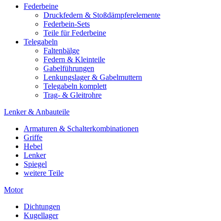
Federbeine
Druckfedern & Stoßdämpferelemente
Federbein-Sets
Teile für Federbeine
Telegabeln
Faltenbälge
Federn & Kleinteile
Gabelführungen
Lenkungslager & Gabelmuttern
Telegabeln komplett
Trag- & Gleitrohre
Lenker & Anbauteile
Armaturen & Schalterkombinationen
Griffe
Hebel
Lenker
Spiegel
weitere Teile
Motor
Dichtungen
Kugellager