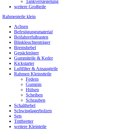
Tankversiegelung
weitere Großteile
Rahmenteile klein
Achsen
Befestigungsmaterial
Beifahrerfußrasten
Blinkleuchtenträger
Bremshebel
Gepäckträger
Gummiteile & Keder
Kickstarter
Luftfilter & Ansaugteile
Rahmen Kleinstteile
Federn
Gummis
Hülsen
Scheiben
Schrauben
Schalthebel
Schwinglagerbolzen
Sets
Trittbretter
weitere Kleinteile