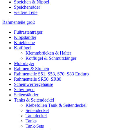
Speichen & Nippel
Speichenräder
weitere Teile
Rahmenteile groß
Fußrastenträger
Kippständer
Kniebleche
Kotflügel
Klemmbrücken & Halter
Kotflügel & Schmutzfänger
Motorlager
Rahmen & Streben
Rahmenteile S51, S53, S70, S83 Enduro
Rahmenteile SR50, SR80
Scheinwerfergehäuse
Schwingen
Seitenständer
Tanks & Seitendeckel
Klebefolien Tank & Seitendeckel
Seitendeckel
Tankdeckel
Tanks
Tank-Sets