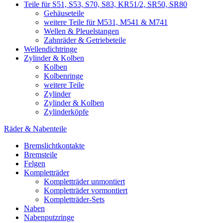
Teile für S51, S53, S70, S83, KR51/2, SR50, SR80
Gehäuseteile
weitere Teile für M531, M541 & M741
Wellen & Pleuelstangen
Zahnräder & Getriebeteile
Wellendichtringe
Zylinder & Kolben
Kolben
Kolbenringe
weitere Teile
Zylinder
Zylinder & Kolben
Zylinderköpfe
Räder & Nabenteile
Bremslichtkontakte
Bremsteile
Felgen
Kompletträder
Kompletträder unmontiert
Kompletträder vormontiert
Kompletträder-Sets
Naben
Nabenputzringe