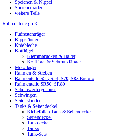
Speichen & Nippel
Speichenräder
weitere Teile
Rahmenteile groß
Fußrastenträger
Kippständer
Kniebleche
Kotflügel
Klemmbrücken & Halter
Kotflügel & Schmutzfänger
Motorlager
Rahmen & Streben
Rahmenteile S51, S53, S70, S83 Enduro
Rahmenteile SR50, SR80
Scheinwerfergehäuse
Schwingen
Seitenständer
Tanks & Seitendeckel
Klebefolien Tank & Seitendeckel
Seitendeckel
Tankdeckel
Tanks
Tank-Sets