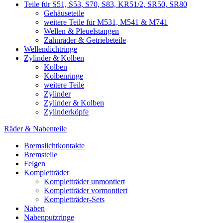
Teile für S51, S53, S70, S83, KR51/2, SR50, SR80
Gehäuseteile
weitere Teile für M531, M541 & M741
Wellen & Pleuelstangen
Zahnräder & Getriebeteile
Wellendichtringe
Zylinder & Kolben
Kolben
Kolbenringe
weitere Teile
Zylinder
Zylinder & Kolben
Zylinderköpfe
Räder & Nabenteile
Bremslichtkontakte
Bremsteile
Felgen
Kompletträder
Kompletträder unmontiert
Kompletträder vormontiert
Kompletträder-Sets
Naben
Nabenputzringe