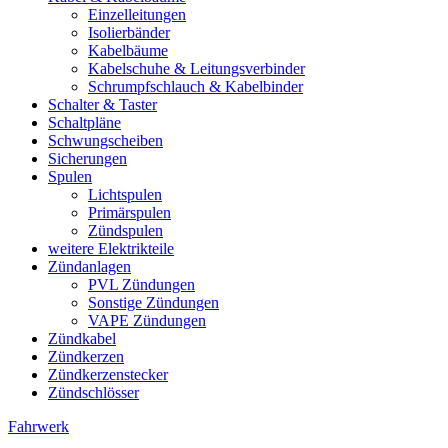
Einzelleitungen
Isolierbänder
Kabelbäume
Kabelschuhe & Leitungsverbinder
Schrumpfschlauch & Kabelbinder
Schalter & Taster
Schaltpläne
Schwungscheiben
Sicherungen
Spulen
Lichtspulen
Primärspulen
Zündspulen
weitere Elektrikteile
Zündanlagen
PVL Zündungen
Sonstige Zündungen
VAPE Zündungen
Zündkabel
Zündkerzen
Zündkerzenstecker
Zündschlösser
Fahrwerk