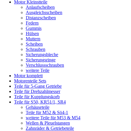
Motor Kleinstteile
Anlaufscheiben
Ausgleichsscheiben
Distanzscheiben
Federn
Gummis
Hülsen
Muttern
Scheiben
Schrauben
Sicherungsbleche
Sicherungsringe
Verschlussschrauben
weitere Teile
Motor komplett
Motorenteile Sets
Teile für 5-Gang Getriebe
Teile für Drehzahlmesser
Teile für Kupplungskorb
Teile für S50, KR51/1, SR4
Gehäuseteile
Teile für M52 & Sö4-1
weitere Teile für M53 & M54
Wellen & Pleuelstangen
Zahnräder & Getriebeteile