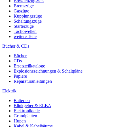
Bowdenzug-Sets
Bremszüge
Gaszüge
Kupplungszüge
Schaltungszüge
Starterzüge
Tachowellen
weitere Teile
Bücher & CDs
Bücher
CDs
Ersatzteilkataloge
Explosionszeichnungen & Schaltpläne
Papiere
Reparaturanleitungen
Elektrik
Batterien
Blinkgeber & ELBA
Elektronikteile
Grundplatten
Hupen
Kabel & Kabelbäume