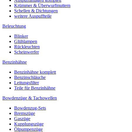
Auspuffanlagen komplett
Krümmer & Überwurfmuttern
Schellen & Dichtungen
weitere Auspuffteile
Beleuchtung
Blinker
Glühlampen
Rückleuchten
Scheinwerfer
Benzinhähne
Benzinhähne komplett
Benzinschläuche
Leitungsfilter
Teile für Benzinhähne
Bowdenzüge & Tachowellen
Bowdenzug-Sets
Bremszüge
Gaszüge
Kupplungszüge
Ölpumpenzüge