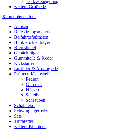
Tankversiegelung
weitere Großteile
Rahmenteile klein
Achsen
Befestigungsmaterial
Beifahrerfußrasten
Blinkleuchtenträger
Bremshebel
Gepäckträger
Gummiteile & Keder
Kickstarter
Luftfilter & Ansaugteile
Rahmen Kleinstteile
Federn
Gummis
Hülsen
Scheiben
Schrauben
Schalthebel
Schwinglagerbolzen
Sets
Trittbretter
weitere Kleinteile