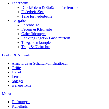
Federbeine
Druckfedern & Stoßdämpferelemente
Federbein-Sets
Teile für Federbeine
Telegabeln
Faltenbälge
Federn & Kleinteile
Gabelführungen
Lenkungslager & Gabelmuttern
Telegabeln komplett
Trag- & Gleitrohre
Lenker & Anbauteile
Armaturen & Schalterkombinationen
Griffe
Hebel
Lenker
Spiegel
weitere Teile
Motor
Dichtungen
Kugellager