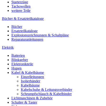
Starterzüge
Tachowellen
weitere Teile
Bücher & Ersatzteilkataloge
Bücher
Ersatzteilkataloge
Explosionszeichnungen & Schaltpläne
Reparaturanleitungen
Elektrik
Batterien
Blinkgeber
Elektronikteile
Hupen
Kabel & Kabelbäume
Einzelleitungen
Isolierbänder
Kabelbäume
Kabelschuhe & Leitungsverbinder
Schrumpfschlauch & Kabelbinder
Lichtmaschinen & Zubehör
Schalter & Taster