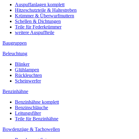
Auspuffanlagen komplett
Hitzeschutzteile & Haltestreben
Krümmer & Überwurfmuttern
Schellen & Dichtungen
Teile für Federkrümmer
weitere Auspuffteile
Baugruppen
Beleuchtung
Blinker
Glühlampen
Rückleuchten
Scheinwerfer
Benzinhähne
Benzinhähne komplett
Benzinschläuche
Leitungsfilter
Teile für Benzinhähne
Bowdenzüge & Tachowellen