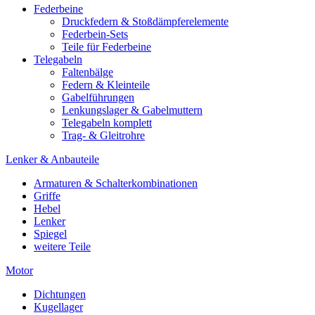
Federbeine
Druckfedern & Stoßdämpferelemente
Federbein-Sets
Teile für Federbeine
Telegabeln
Faltenbälge
Federn & Kleinteile
Gabelführungen
Lenkungslager & Gabelmuttern
Telegabeln komplett
Trag- & Gleitrohre
Lenker & Anbauteile
Armaturen & Schalterkombinationen
Griffe
Hebel
Lenker
Spiegel
weitere Teile
Motor
Dichtungen
Kugellager