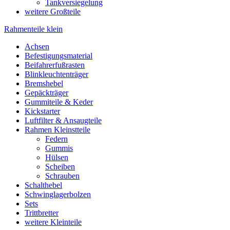
Tankversiegelung
weitere Großteile
Rahmenteile klein
Achsen
Befestigungsmaterial
Beifahrerfußrasten
Blinkleuchtenträger
Bremshebel
Gepäckträger
Gummiteile & Keder
Kickstarter
Luftfilter & Ansaugteile
Rahmen Kleinstteile
Federn
Gummis
Hülsen
Scheiben
Schrauben
Schalthebel
Schwinglagerbolzen
Sets
Trittbretter
weitere Kleinteile