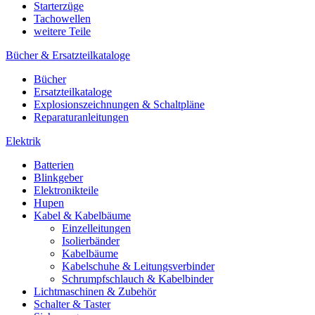
Starterzüge
Tachowellen
weitere Teile
Bücher & Ersatzteilkataloge
Bücher
Ersatzteilkataloge
Explosionszeichnungen & Schaltpläne
Reparaturanleitungen
Elektrik
Batterien
Blinkgeber
Elektronikteile
Hupen
Kabel & Kabelbäume
Einzelleitungen
Isolierbänder
Kabelbäume
Kabelschuhe & Leitungsverbinder
Schrumpfschlauch & Kabelbinder
Lichtmaschinen & Zubehör
Schalter & Taster