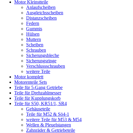
Motor Kleinstteile
Anlaufscheiben
Ausgleichsscheiben
Distanzscheiben
Federn
Gummis
Hülsen
Muttern
Scheiben
Schrauben
Sicherungsbleche
Sicherungsringe
Verschlussschrauben
weitere Teile
Motor komplett
Motorenteile Sets
Teile für 5-Gang Getriebe
Teile für Drehzahlmesser
Teile für Kupplungskorb
Teile für S50, KR51/1, SR4
Gehäuseteile
Teile für M52 & Sö4-1
weitere Teile für M53 & M54
Wellen & Pleuelstangen
Zahnräder & Getriebeteile