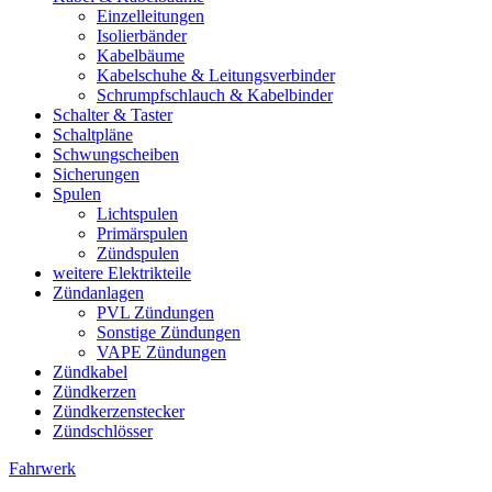
Einzelleitungen
Isolierbänder
Kabelbäume
Kabelschuhe & Leitungsverbinder
Schrumpfschlauch & Kabelbinder
Schalter & Taster
Schaltpläne
Schwungscheiben
Sicherungen
Spulen
Lichtspulen
Primärspulen
Zündspulen
weitere Elektrikteile
Zündanlagen
PVL Zündungen
Sonstige Zündungen
VAPE Zündungen
Zündkabel
Zündkerzen
Zündkerzenstecker
Zündschlösser
Fahrwerk