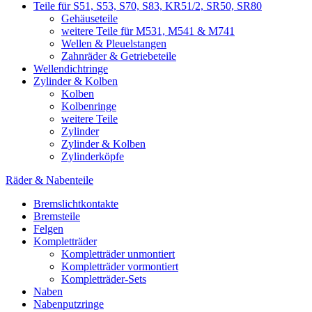
Teile für S51, S53, S70, S83, KR51/2, SR50, SR80
Gehäuseteile
weitere Teile für M531, M541 & M741
Wellen & Pleuelstangen
Zahnräder & Getriebeteile
Wellendichtringe
Zylinder & Kolben
Kolben
Kolbenringe
weitere Teile
Zylinder
Zylinder & Kolben
Zylinderköpfe
Räder & Nabenteile
Bremslichtkontakte
Bremsteile
Felgen
Kompletträder
Kompletträder unmontiert
Kompletträder vormontiert
Kompletträder-Sets
Naben
Nabenputzringe