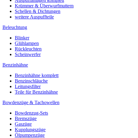
Auspuffanlagen komplett
Krümmer & Überwurfmuttern
Schellen & Dichtungen
weitere Auspuffteile
Beleuchtung
Blinker
Glühlampen
Rückleuchten
Scheinwerfer
Benzinhähne
Benzinhähne komplett
Benzinschläuche
Leitungsfilter
Teile für Benzinhähne
Bowdenzüge & Tachowellen
Bowdenzug-Sets
Bremszüge
Gaszüge
Kupplungszüge
Ölpumpenzüge