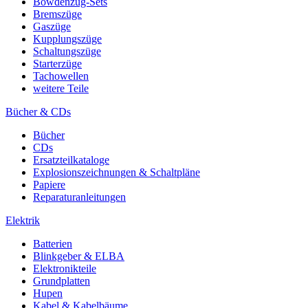
Bowdenzug-Sets
Bremszüge
Gaszüge
Kupplungszüge
Schaltungszüge
Starterzüge
Tachowellen
weitere Teile
Bücher & CDs
Bücher
CDs
Ersatzteilkataloge
Explosionszeichnungen & Schaltpläne
Papiere
Reparaturanleitungen
Elektrik
Batterien
Blinkgeber & ELBA
Elektronikteile
Grundplatten
Hupen
Kabel & Kabelbäume