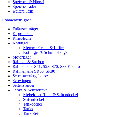
Speichen & Nippel
Speichenräder
weitere Teile
Rahmenteile groß
Fußrastenträger
Kippständer
Kniebleche
Kotflügel
Klemmbrücken & Halter
Kotflügel & Schmutzfänger
Motorlager
Rahmen & Streben
Rahmenteile S51, S53, S70, S83 Enduro
Rahmenteile SR50, SR80
Scheinwerfergehäuse
Schwingen
Seitenständer
Tanks & Seitendeckel
Klebefolien Tank & Seitendeckel
Seitendeckel
Tankdeckel
Tanks
Tank-Sets