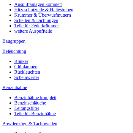
Auspuffanlagen komplett
Hitzeschutzteile & Haltestreben
Krümmer & Überwurfmuttern
Schellen & Dichtungen
Teile für Federkrümmer
weitere Auspuffteile
Baugruppen
Beleuchtung
Blinker
Glühlampen
Rückleuchten
Scheinwerfer
Benzinhähne
Benzinhähne komplett
Benzinschläuche
Leitungsfilter
Teile für Benzinhähne
Bowdenzüge & Tachowellen