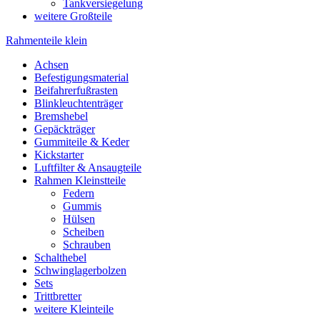
Tankversiegelung
weitere Großteile
Rahmenteile klein
Achsen
Befestigungsmaterial
Beifahrerfußrasten
Blinkleuchtenträger
Bremshebel
Gepäckträger
Gummiteile & Keder
Kickstarter
Luftfilter & Ansaugteile
Rahmen Kleinstteile
Federn
Gummis
Hülsen
Scheiben
Schrauben
Schalthebel
Schwinglagerbolzen
Sets
Trittbretter
weitere Kleinteile