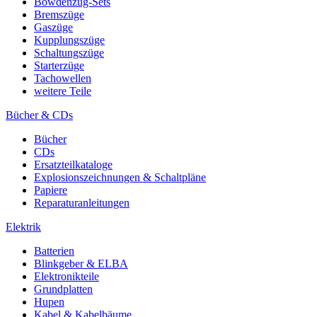
Bowdenzug-Sets
Bremszüge
Gaszüge
Kupplungszüge
Schaltungszüge
Starterzüge
Tachowellen
weitere Teile
Bücher & CDs
Bücher
CDs
Ersatzteilkataloge
Explosionszeichnungen & Schaltpläne
Papiere
Reparaturanleitungen
Elektrik
Batterien
Blinkgeber & ELBA
Elektronikteile
Grundplatten
Hupen
Kabel & Kabelbäume