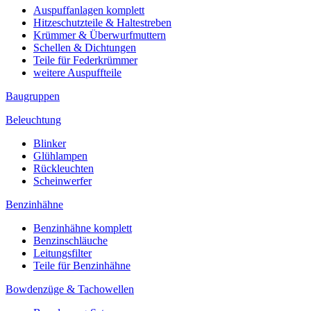
Auspuffanlagen komplett
Hitzeschutzteile & Haltestreben
Krümmer & Überwurfmuttern
Schellen & Dichtungen
Teile für Federkrümmer
weitere Auspuffteile
Baugruppen
Beleuchtung
Blinker
Glühlampen
Rückleuchten
Scheinwerfer
Benzinhähne
Benzinhähne komplett
Benzinschläuche
Leitungsfilter
Teile für Benzinhähne
Bowdenzüge & Tachowellen