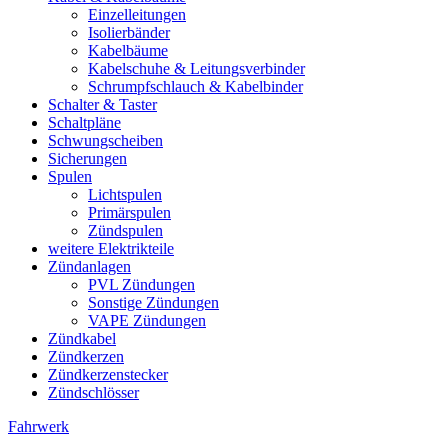
Einzelleitungen
Isolierbänder
Kabelbäume
Kabelschuhe & Leitungsverbinder
Schrumpfschlauch & Kabelbinder
Schalter & Taster
Schaltpläne
Schwungscheiben
Sicherungen
Spulen
Lichtspulen
Primärspulen
Zündspulen
weitere Elektrikteile
Zündanlagen
PVL Zündungen
Sonstige Zündungen
VAPE Zündungen
Zündkabel
Zündkerzen
Zündkerzenstecker
Zündschlösser
Fahrwerk