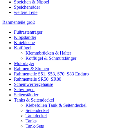
Speichen & Nippel
Speichenräder
weitere Teile
Rahmenteile groß
Fußrastenträger
Kippständer
Kniebleche
Kotflügel
Klemmbrücken & Halter
Kotflügel & Schmutzfänger
Motorlager
Rahmen & Streben
Rahmenteile S51, S53, S70, S83 Enduro
Rahmenteile SR50, SR80
Scheinwerfergehäuse
Schwingen
Seitenständer
Tanks & Seitendeckel
Klebefolien Tank & Seitendeckel
Seitendeckel
Tankdeckel
Tanks
Tank-Sets