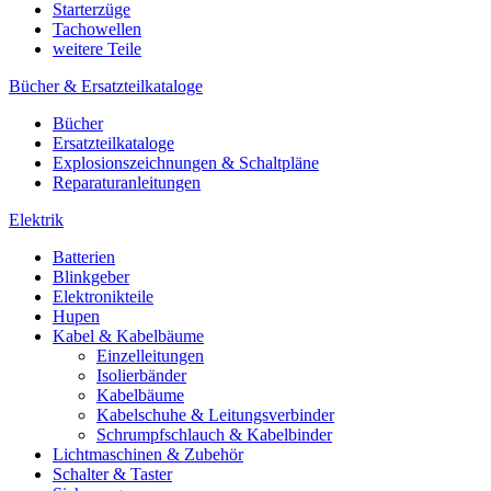
Starterzüge
Tachowellen
weitere Teile
Bücher & Ersatzteilkataloge
Bücher
Ersatzteilkataloge
Explosionszeichnungen & Schaltpläne
Reparaturanleitungen
Elektrik
Batterien
Blinkgeber
Elektronikteile
Hupen
Kabel & Kabelbäume
Einzelleitungen
Isolierbänder
Kabelbäume
Kabelschuhe & Leitungsverbinder
Schrumpfschlauch & Kabelbinder
Lichtmaschinen & Zubehör
Schalter & Taster