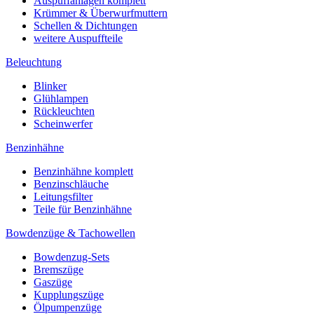
Auspuffanlagen komplett
Krümmer & Überwurfmuttern
Schellen & Dichtungen
weitere Auspuffteile
Beleuchtung
Blinker
Glühlampen
Rückleuchten
Scheinwerfer
Benzinhähne
Benzinhähne komplett
Benzinschläuche
Leitungsfilter
Teile für Benzinhähne
Bowdenzüge & Tachowellen
Bowdenzug-Sets
Bremszüge
Gaszüge
Kupplungszüge
Ölpumpenzüge