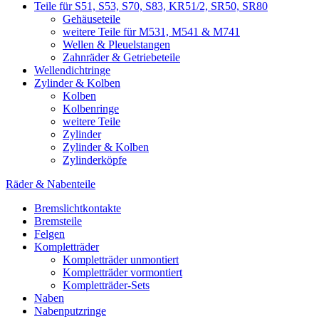
Teile für S51, S53, S70, S83, KR51/2, SR50, SR80
Gehäuseteile
weitere Teile für M531, M541 & M741
Wellen & Pleuelstangen
Zahnräder & Getriebeteile
Wellendichtringe
Zylinder & Kolben
Kolben
Kolbenringe
weitere Teile
Zylinder
Zylinder & Kolben
Zylinderköpfe
Räder & Nabenteile
Bremslichtkontakte
Bremsteile
Felgen
Kompletträder
Kompletträder unmontiert
Kompletträder vormontiert
Kompletträder-Sets
Naben
Nabenputzringe