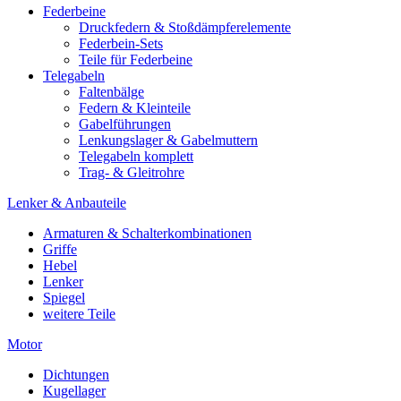
Federbeine
Druckfedern & Stoßdämpferelemente
Federbein-Sets
Teile für Federbeine
Telegabeln
Faltenbälge
Federn & Kleinteile
Gabelführungen
Lenkungslager & Gabelmuttern
Telegabeln komplett
Trag- & Gleitrohre
Lenker & Anbauteile
Armaturen & Schalterkombinationen
Griffe
Hebel
Lenker
Spiegel
weitere Teile
Motor
Dichtungen
Kugellager