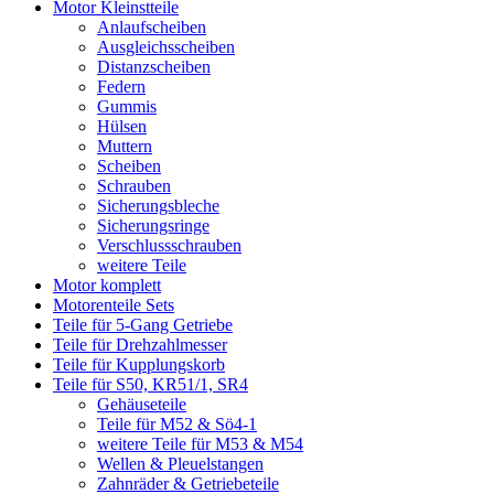
Motor Kleinstteile
Anlaufscheiben
Ausgleichsscheiben
Distanzscheiben
Federn
Gummis
Hülsen
Muttern
Scheiben
Schrauben
Sicherungsbleche
Sicherungsringe
Verschlussschrauben
weitere Teile
Motor komplett
Motorenteile Sets
Teile für 5-Gang Getriebe
Teile für Drehzahlmesser
Teile für Kupplungskorb
Teile für S50, KR51/1, SR4
Gehäuseteile
Teile für M52 & Sö4-1
weitere Teile für M53 & M54
Wellen & Pleuelstangen
Zahnräder & Getriebeteile