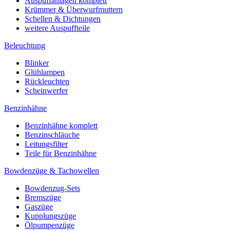
Auspuffanlagen komplett
Krümmer & Überwurfmuttern
Schellen & Dichtungen
weitere Auspuffteile
Beleuchtung
Blinker
Glühlampen
Rückleuchten
Scheinwerfer
Benzinhähne
Benzinhähne komplett
Benzinschläuche
Leitungsfilter
Teile für Benzinhähne
Bowdenzüge & Tachowellen
Bowdenzug-Sets
Bremszüge
Gaszüge
Kupplungszüge
Ölpumpenzüge