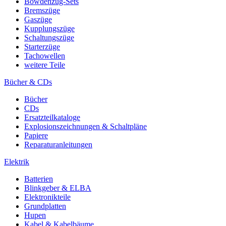
Bowdenzug-Sets
Bremszüge
Gaszüge
Kupplungszüge
Schaltungszüge
Starterzüge
Tachowellen
weitere Teile
Bücher & CDs
Bücher
CDs
Ersatzteilkataloge
Explosionszeichnungen & Schaltpläne
Papiere
Reparaturanleitungen
Elektrik
Batterien
Blinkgeber & ELBA
Elektronikteile
Grundplatten
Hupen
Kabel & Kabelbäume