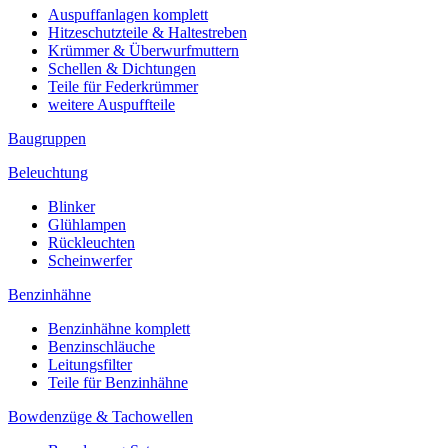
Auspuffanlagen komplett
Hitzeschutzteile & Haltestreben
Krümmer & Überwurfmuttern
Schellen & Dichtungen
Teile für Federkrümmer
weitere Auspuffteile
Baugruppen
Beleuchtung
Blinker
Glühlampen
Rückleuchten
Scheinwerfer
Benzinhähne
Benzinhähne komplett
Benzinschläuche
Leitungsfilter
Teile für Benzinhähne
Bowdenzüge & Tachowellen