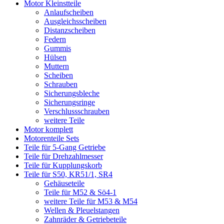
Motor Kleinstteile
Anlaufscheiben
Ausgleichsscheiben
Distanzscheiben
Federn
Gummis
Hülsen
Muttern
Scheiben
Schrauben
Sicherungsbleche
Sicherungsringe
Verschlussschrauben
weitere Teile
Motor komplett
Motorenteile Sets
Teile für 5-Gang Getriebe
Teile für Drehzahlmesser
Teile für Kupplungskorb
Teile für S50, KR51/1, SR4
Gehäuseteile
Teile für M52 & Sö4-1
weitere Teile für M53 & M54
Wellen & Pleuelstangen
Zahnräder & Getriebeteile