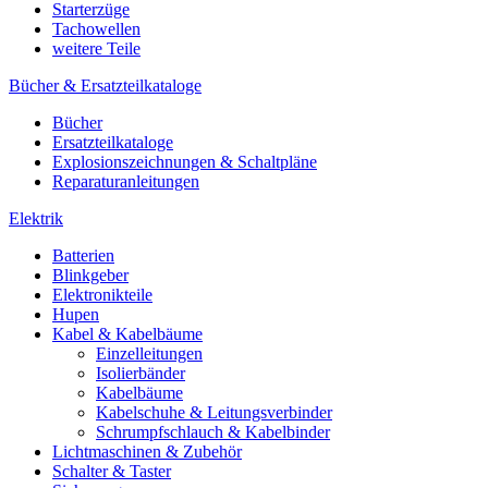
Starterzüge
Tachowellen
weitere Teile
Bücher & Ersatzteilkataloge
Bücher
Ersatzteilkataloge
Explosionszeichnungen & Schaltpläne
Reparaturanleitungen
Elektrik
Batterien
Blinkgeber
Elektronikteile
Hupen
Kabel & Kabelbäume
Einzelleitungen
Isolierbänder
Kabelbäume
Kabelschuhe & Leitungsverbinder
Schrumpfschlauch & Kabelbinder
Lichtmaschinen & Zubehör
Schalter & Taster