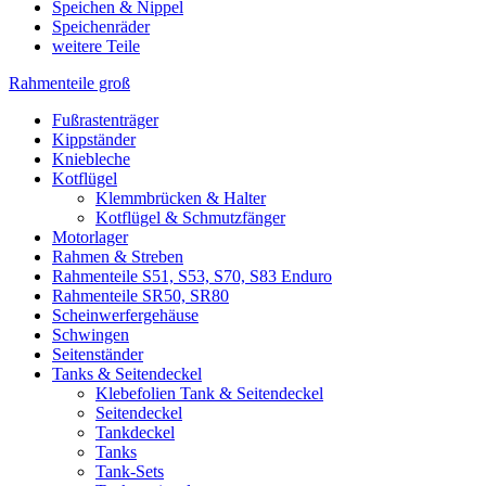
Speichen & Nippel
Speichenräder
weitere Teile
Rahmenteile groß
Fußrastenträger
Kippständer
Kniebleche
Kotflügel
Klemmbrücken & Halter
Kotflügel & Schmutzfänger
Motorlager
Rahmen & Streben
Rahmenteile S51, S53, S70, S83 Enduro
Rahmenteile SR50, SR80
Scheinwerfergehäuse
Schwingen
Seitenständer
Tanks & Seitendeckel
Klebefolien Tank & Seitendeckel
Seitendeckel
Tankdeckel
Tanks
Tank-Sets