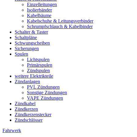
Einzelleitungen
Isolierbänder
Kabelbäume
Kabelschuhe & Leitungsverbinder
Schrumpfschlauch & Kabelbinder
Schalter & Taster
Schaltpläne
Schwungscheiben
Sicherungen
Spulen
Lichtspulen
Primärspulen
Zündspulen
weitere Elektrikteile
Zündanlagen
PVL Zündungen
Sonstige Zündungen
VAPE Zündungen
Zündkabel
Zündkerzen
Zündkerzenstecker
Zündschlösser
Fahrwerk