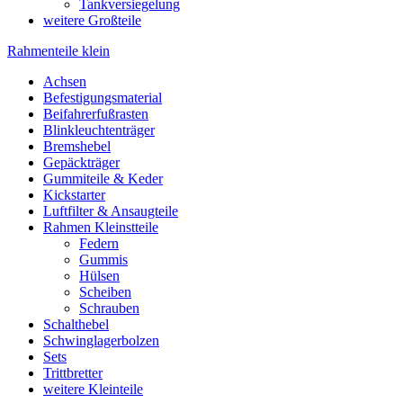
Tankversiegelung
weitere Großteile
Rahmenteile klein
Achsen
Befestigungsmaterial
Beifahrerfußrasten
Blinkleuchtenträger
Bremshebel
Gepäckträger
Gummiteile & Keder
Kickstarter
Luftfilter & Ansaugteile
Rahmen Kleinstteile
Federn
Gummis
Hülsen
Scheiben
Schrauben
Schalthebel
Schwinglagerbolzen
Sets
Trittbretter
weitere Kleinteile