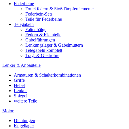
Federbeine
Druckfedern & Stoßdämpferelemente
Federbein-Sets
Teile für Federbeine
Telegabeln
Faltenbälge
Federn & Kleinteile
Gabelführungen
Lenkungslager & Gabelmuttern
Telegabeln komplett
Trag- & Gleitrohre
Lenker & Anbauteile
Armaturen & Schalterkombinationen
Griffe
Hebel
Lenker
Spiegel
weitere Teile
Motor
Dichtungen
Kugellager