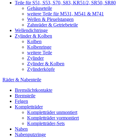
Teile für S51, S53, S70, S83, KR51/2, SR50, SR80
Gehäuseteile
weitere Teile für M531, M541 & M741
Wellen & Pleuelstangen
Zahnräder & Getriebeteile
Wellendichtringe
Zylinder & Kolben
Kolben
Kolbenringe
weitere Teile
Zylinder
Zylinder & Kolben
Zylinderköpfe
Räder & Nabenteile
Bremslichtkontakte
Bremsteile
Felgen
Kompletträder
Kompletträder unmontiert
Kompletträder vormontiert
Kompletträder-Sets
Naben
Nabenputzringe