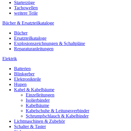
Starterzüge
Tachowellen
weitere Teile
Bücher & Ersatzteilkataloge
Bücher
Ersatzteilkataloge
Explosionszeichnungen & Schaltpläne
Reparaturanleitungen
Elektrik
Batterien
Blinkgeber
Elektronikteile
Hupen
Kabel & Kabelbäume
Einzelleitungen
Isolierbänder
Kabelbäume
Kabelschuhe & Leitungsverbinder
Schrumpfschlauch & Kabelbinder
Lichtmaschinen & Zubehör
Schalter & Taster