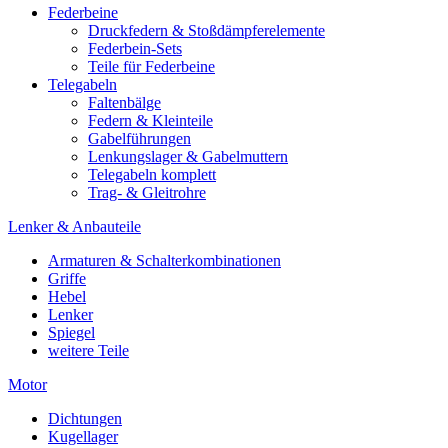
Federbeine
Druckfedern & Stoßdämpferelemente
Federbein-Sets
Teile für Federbeine
Telegabeln
Faltenbälge
Federn & Kleinteile
Gabelführungen
Lenkungslager & Gabelmuttern
Telegabeln komplett
Trag- & Gleitrohre
Lenker & Anbauteile
Armaturen & Schalterkombinationen
Griffe
Hebel
Lenker
Spiegel
weitere Teile
Motor
Dichtungen
Kugellager