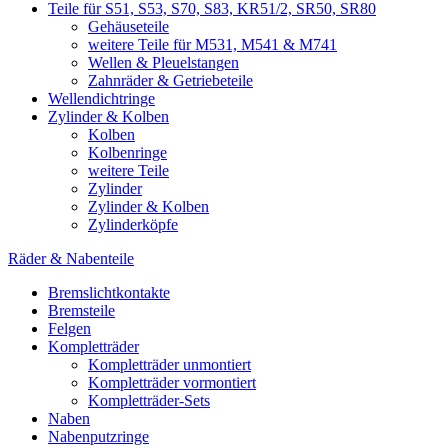
Teile für S51, S53, S70, S83, KR51/2, SR50, SR80
Gehäuseteile
weitere Teile für M531, M541 & M741
Wellen & Pleuelstangen
Zahnräder & Getriebeteile
Wellendichtringe
Zylinder & Kolben
Kolben
Kolbenringe
weitere Teile
Zylinder
Zylinder & Kolben
Zylinderköpfe
Räder & Nabenteile
Bremslichtkontakte
Bremsteile
Felgen
Kompletträder
Kompletträder unmontiert
Kompletträder vormontiert
Kompletträder-Sets
Naben
Nabenputzringe