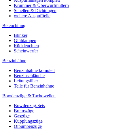
Auspuffanlagen komplett
Krümmer & Überwurfmuttern
Schellen & Dichtungen
weitere Auspuffteile
Beleuchtung
Blinker
Glühlampen
Rückleuchten
Scheinwerfer
Benzinhähne
Benzinhähne komplett
Benzinschläuche
Leitungsfilter
Teile für Benzinhähne
Bowdenzüge & Tachowellen
Bowdenzug-Sets
Bremszüge
Gaszüge
Kupplungszüge
Ölpumpenzüge