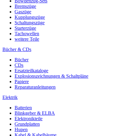
Bowdenzug-Sets
Bremszüge
Gaszüge
Kupplungszüge
Schaltungszüge
Starterzüge
Tachowellen
weitere Teile
Bücher & CDs
Bücher
CDs
Ersatzteilkataloge
Explosionszeichnungen & Schaltpläne
Papiere
Reparaturanleitungen
Elektrik
Batterien
Blinkgeber & ELBA
Elektronikteile
Grundplatten
Hupen
Kabel & Kabelbäume