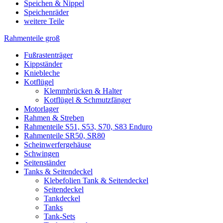
Speichen & Nippel
Speichenräder
weitere Teile
Rahmenteile groß
Fußrastenträger
Kippständer
Kniebleche
Kotflügel
Klemmbrücken & Halter
Kotflügel & Schmutzfänger
Motorlager
Rahmen & Streben
Rahmenteile S51, S53, S70, S83 Enduro
Rahmenteile SR50, SR80
Scheinwerfergehäuse
Schwingen
Seitenständer
Tanks & Seitendeckel
Klebefolien Tank & Seitendeckel
Seitendeckel
Tankdeckel
Tanks
Tank-Sets