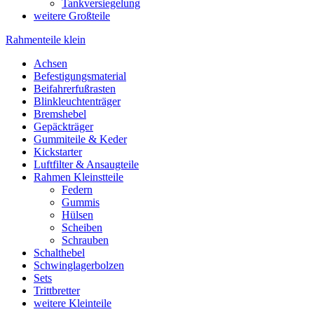
Tankversiegelung
weitere Großteile
Rahmenteile klein
Achsen
Befestigungsmaterial
Beifahrerfußrasten
Blinkleuchtenträger
Bremshebel
Gepäckträger
Gummiteile & Keder
Kickstarter
Luftfilter & Ansaugteile
Rahmen Kleinstteile
Federn
Gummis
Hülsen
Scheiben
Schrauben
Schalthebel
Schwinglagerbolzen
Sets
Trittbretter
weitere Kleinteile