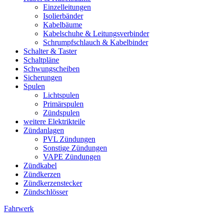
Einzelleitungen
Isolierbänder
Kabelbäume
Kabelschuhe & Leitungsverbinder
Schrumpfschlauch & Kabelbinder
Schalter & Taster
Schaltpläne
Schwungscheiben
Sicherungen
Spulen
Lichtspulen
Primärspulen
Zündspulen
weitere Elektrikteile
Zündanlagen
PVL Zündungen
Sonstige Zündungen
VAPE Zündungen
Zündkabel
Zündkerzen
Zündkerzenstecker
Zündschlösser
Fahrwerk