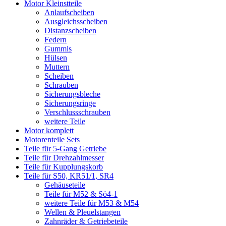
Motor Kleinstteile
Anlaufscheiben
Ausgleichsscheiben
Distanzscheiben
Federn
Gummis
Hülsen
Muttern
Scheiben
Schrauben
Sicherungsbleche
Sicherungsringe
Verschlussschrauben
weitere Teile
Motor komplett
Motorenteile Sets
Teile für 5-Gang Getriebe
Teile für Drehzahlmesser
Teile für Kupplungskorb
Teile für S50, KR51/1, SR4
Gehäuseteile
Teile für M52 & Sö4-1
weitere Teile für M53 & M54
Wellen & Pleuelstangen
Zahnräder & Getriebeteile