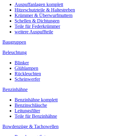
Auspuffanlagen komplett
Hitzeschutzteile & Haltestreben
Krümmer & Überwurfmuttern
Schellen & Dichtungen
Teile für Federkrümmer
weitere Auspuffteile
Baugruppen
Beleuchtung
Blinker
Glühlampen
Rückleuchten
Scheinwerfer
Benzinhähne
Benzinhähne komplett
Benzinschläuche
Leitungsfilter
Teile für Benzinhähne
Bowdenzüge & Tachowellen