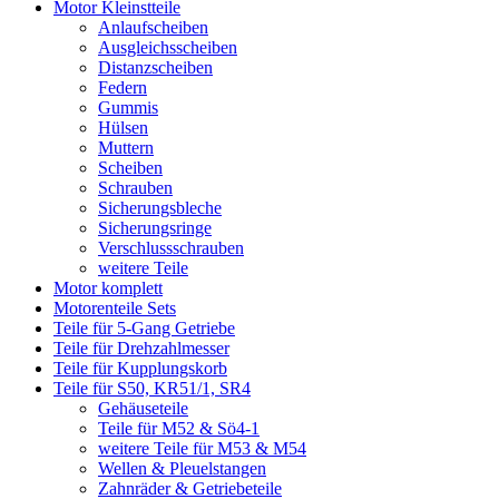
Motor Kleinstteile
Anlaufscheiben
Ausgleichsscheiben
Distanzscheiben
Federn
Gummis
Hülsen
Muttern
Scheiben
Schrauben
Sicherungsbleche
Sicherungsringe
Verschlussschrauben
weitere Teile
Motor komplett
Motorenteile Sets
Teile für 5-Gang Getriebe
Teile für Drehzahlmesser
Teile für Kupplungskorb
Teile für S50, KR51/1, SR4
Gehäuseteile
Teile für M52 & Sö4-1
weitere Teile für M53 & M54
Wellen & Pleuelstangen
Zahnräder & Getriebeteile