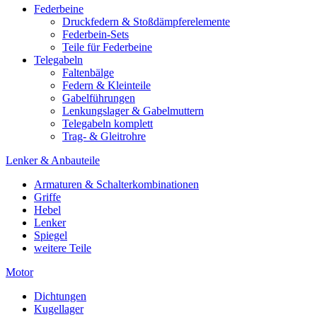
Federbeine
Druckfedern & Stoßdämpferelemente
Federbein-Sets
Teile für Federbeine
Telegabeln
Faltenbälge
Federn & Kleinteile
Gabelführungen
Lenkungslager & Gabelmuttern
Telegabeln komplett
Trag- & Gleitrohre
Lenker & Anbauteile
Armaturen & Schalterkombinationen
Griffe
Hebel
Lenker
Spiegel
weitere Teile
Motor
Dichtungen
Kugellager