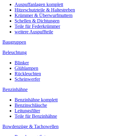
Auspuffanlagen komplett
Hitzeschutzteile & Haltestreben
Krümmer & Überwurfmuttern
Schellen & Dichtungen
Teile für Federkrümmer
weitere Auspuffteile
Baugruppen
Beleuchtung
Blinker
Glühlampen
Rückleuchten
Scheinwerfer
Benzinhähne
Benzinhähne komplett
Benzinschläuche
Leitungsfilter
Teile für Benzinhähne
Bowdenzüge & Tachowellen