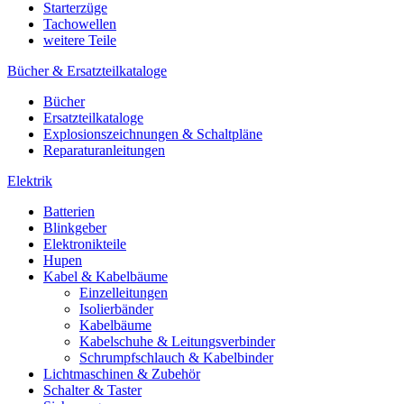
Starterzüge
Tachowellen
weitere Teile
Bücher & Ersatzteilkataloge
Bücher
Ersatzteilkataloge
Explosionszeichnungen & Schaltpläne
Reparaturanleitungen
Elektrik
Batterien
Blinkgeber
Elektronikteile
Hupen
Kabel & Kabelbäume
Einzelleitungen
Isolierbänder
Kabelbäume
Kabelschuhe & Leitungsverbinder
Schrumpfschlauch & Kabelbinder
Lichtmaschinen & Zubehör
Schalter & Taster