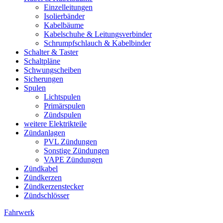
Einzelleitungen
Isolierbänder
Kabelbäume
Kabelschuhe & Leitungsverbinder
Schrumpfschlauch & Kabelbinder
Schalter & Taster
Schaltpläne
Schwungscheiben
Sicherungen
Spulen
Lichtspulen
Primärspulen
Zündspulen
weitere Elektrikteile
Zündanlagen
PVL Zündungen
Sonstige Zündungen
VAPE Zündungen
Zündkabel
Zündkerzen
Zündkerzenstecker
Zündschlösser
Fahrwerk