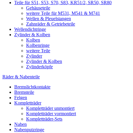
Teile für S51, S53, S70, S83, KR51/2, SR50, SR80
Gehäuseteile
weitere Teile für M531, M541 & M741
Wellen & Pleuelstangen
Zahnräder & Getriebeteile
Wellendichtringe
Zylinder & Kolben
Kolben
Kolbenringe
weitere Teile
Zylinder
Zylinder & Kolben
Zylinderköpfe
Räder & Nabenteile
Bremslichtkontakte
Bremsteile
Felgen
Kompletträder
Kompletträder unmontiert
Kompletträder vormontiert
Kompletträder-Sets
Naben
Nabenputzringe