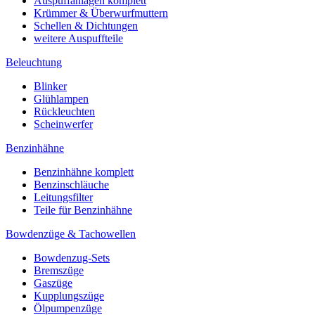
Auspuffanlagen komplett
Krümmer & Überwurfmuttern
Schellen & Dichtungen
weitere Auspuffteile
Beleuchtung
Blinker
Glühlampen
Rückleuchten
Scheinwerfer
Benzinhähne
Benzinhähne komplett
Benzinschläuche
Leitungsfilter
Teile für Benzinhähne
Bowdenzüge & Tachowellen
Bowdenzug-Sets
Bremszüge
Gaszüge
Kupplungszüge
Ölpumpenzüge