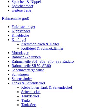
Speichen & Nippel
Speichenräder
weitere Teile
Rahmenteile groß
Fußrastenträger
Kippständer
Kniebleche
Kotflügel
Klemmbrücken & Halter
Kotflügel & Schmutzfänger
Motorlager
Rahmen & Streben
Rahmenteile S51, S53, S70, S83 Enduro
Rahmenteile SR50, SR80
Scheinwerfergehäuse
Schwingen
Seitenständer
Tanks & Seitendeckel
Klebefolien Tank & Seitendeckel
Seitendeckel
Tankdeckel
Tanks
Tank-Sets