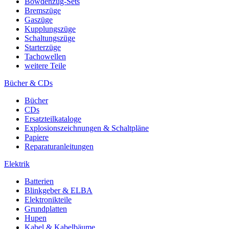
Bowdenzug-Sets
Bremszüge
Gaszüge
Kupplungszüge
Schaltungszüge
Starterzüge
Tachowellen
weitere Teile
Bücher & CDs
Bücher
CDs
Ersatzteilkataloge
Explosionszeichnungen & Schaltpläne
Papiere
Reparaturanleitungen
Elektrik
Batterien
Blinkgeber & ELBA
Elektronikteile
Grundplatten
Hupen
Kabel & Kabelbäume