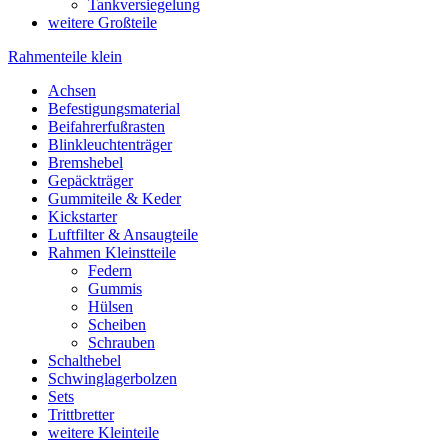
Tankversiegelung
weitere Großteile
Rahmenteile klein
Achsen
Befestigungsmaterial
Beifahrerfußrasten
Blinkleuchtenträger
Bremshebel
Gepäckträger
Gummiteile & Keder
Kickstarter
Luftfilter & Ansaugteile
Rahmen Kleinstteile
Federn
Gummis
Hülsen
Scheiben
Schrauben
Schalthebel
Schwinglagerbolzen
Sets
Trittbretter
weitere Kleinteile