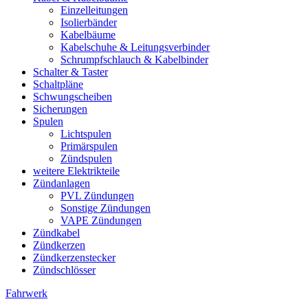
Einzelleitungen
Isolierbänder
Kabelbäume
Kabelschuhe & Leitungsverbinder
Schrumpfschlauch & Kabelbinder
Schalter & Taster
Schaltpläne
Schwungscheiben
Sicherungen
Spulen
Lichtspulen
Primärspulen
Zündspulen
weitere Elektrikteile
Zündanlagen
PVL Zündungen
Sonstige Zündungen
VAPE Zündungen
Zündkabel
Zündkerzen
Zündkerzenstecker
Zündschlösser
Fahrwerk