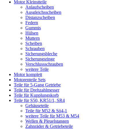
Motor Kleinstteile
Anlaufscheiben
Ausgleichsscheiben
Distanzscheiben
Federn
Gummis
Hülsen
Muttern
Scheiben
Schrauben
Sicherungsbleche
Sicherungsringe
Verschlussschrauben
weitere Teile
Motor komplett
Motorenteile Sets
Teile für 5-Gang Getriebe
Teile für Drehzahlmesser
Teile für Kupplungskorb
Teile für S50, KR51/1, SR4
Gehäuseteile
Teile für M52 & Sö4-1
weitere Teile für M53 & M54
Wellen & Pleuelstangen
Zahnräder & Getriebeteile