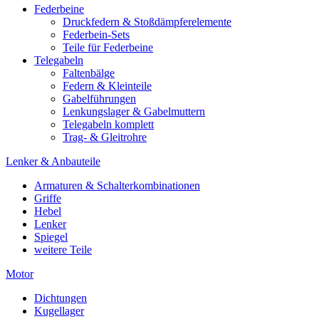
Federbeine
Druckfedern & Stoßdämpferelemente
Federbein-Sets
Teile für Federbeine
Telegabeln
Faltenbälge
Federn & Kleinteile
Gabelführungen
Lenkungslager & Gabelmuttern
Telegabeln komplett
Trag- & Gleitrohre
Lenker & Anbauteile
Armaturen & Schalterkombinationen
Griffe
Hebel
Lenker
Spiegel
weitere Teile
Motor
Dichtungen
Kugellager