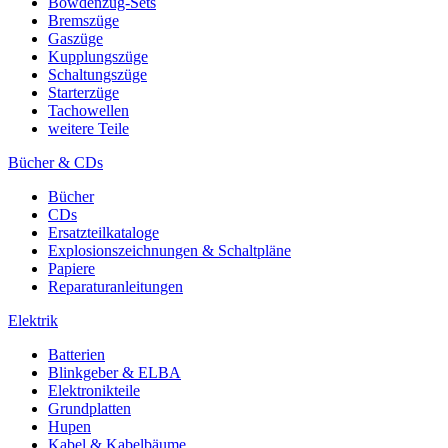
Bowdenzug-Sets
Bremszüge
Gaszüge
Kupplungszüge
Schaltungszüge
Starterzüge
Tachowellen
weitere Teile
Bücher & CDs
Bücher
CDs
Ersatzteilkataloge
Explosionszeichnungen & Schaltpläne
Papiere
Reparaturanleitungen
Elektrik
Batterien
Blinkgeber & ELBA
Elektronikteile
Grundplatten
Hupen
Kabel & Kabelbäume