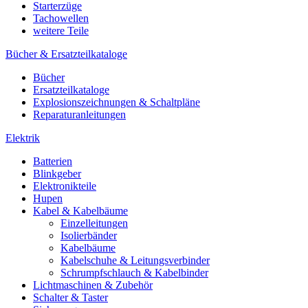
Starterzüge
Tachowellen
weitere Teile
Bücher & Ersatzteilkataloge
Bücher
Ersatzteilkataloge
Explosionszeichnungen & Schaltpläne
Reparaturanleitungen
Elektrik
Batterien
Blinkgeber
Elektronikteile
Hupen
Kabel & Kabelbäume
Einzelleitungen
Isolierbänder
Kabelbäume
Kabelschuhe & Leitungsverbinder
Schrumpfschlauch & Kabelbinder
Lichtmaschinen & Zubehör
Schalter & Taster