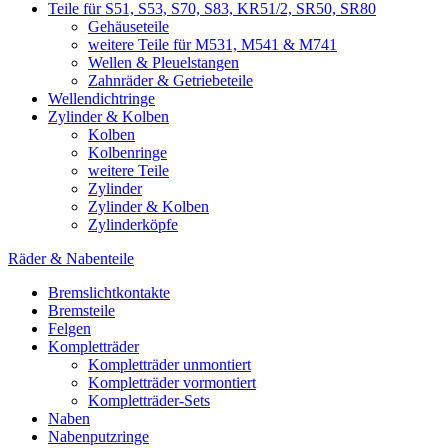
Teile für S51, S53, S70, S83, KR51/2, SR50, SR80
Gehäuseteile
weitere Teile für M531, M541 & M741
Wellen & Pleuelstangen
Zahnräder & Getriebeteile
Wellendichtringe
Zylinder & Kolben
Kolben
Kolbenringe
weitere Teile
Zylinder
Zylinder & Kolben
Zylinderköpfe
Räder & Nabenteile
Bremslichtkontakte
Bremsteile
Felgen
Kompletträder
Kompletträder unmontiert
Kompletträder vormontiert
Kompletträder-Sets
Naben
Nabenputzringe