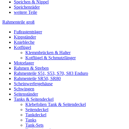
Speichen & Nippel
Speichenräder
weitere Teile
Rahmenteile groß
Fußrastenträger
Kippständer
Kniebleche
Kotflügel
Klemmbrücken & Halter
Kotflügel & Schmutzfänger
Motorlager
Rahmen & Streben
Rahmenteile S51, S53, S70, S83 Enduro
Rahmenteile SR50, SR80
Scheinwerfergehäuse
Schwingen
Seitenständer
Tanks & Seitendeckel
Klebefolien Tank & Seitendeckel
Seitendeckel
Tankdeckel
Tanks
Tank-Sets