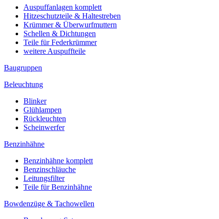
Auspuffanlagen komplett
Hitzeschutzteile & Haltestreben
Krümmer & Überwurfmuttern
Schellen & Dichtungen
Teile für Federkrümmer
weitere Auspuffteile
Baugruppen
Beleuchtung
Blinker
Glühlampen
Rückleuchten
Scheinwerfer
Benzinhähne
Benzinhähne komplett
Benzinschläuche
Leitungsfilter
Teile für Benzinhähne
Bowdenzüge & Tachowellen