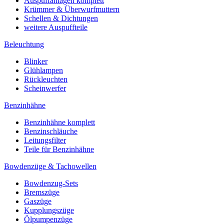
Auspuffanlagen komplett
Krümmer & Überwurfmuttern
Schellen & Dichtungen
weitere Auspuffteile
Beleuchtung
Blinker
Glühlampen
Rückleuchten
Scheinwerfer
Benzinhähne
Benzinhähne komplett
Benzinschläuche
Leitungsfilter
Teile für Benzinhähne
Bowdenzüge & Tachowellen
Bowdenzug-Sets
Bremszüge
Gaszüge
Kupplungszüge
Ölpumpenzüge