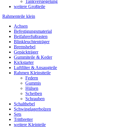
Tankversiegelung
weitere Großteile
Rahmenteile klein
Achsen
Befestigungsmaterial
Beifahrerfußrasten
Blinkleuchtenträger
Bremshebel
Gepäckträger
Gummiteile & Keder
Kickstarter
Luftfilter & Ansaugteile
Rahmen Kleinstteile
Federn
Gummis
Hülsen
Scheiben
Schrauben
Schalthebel
Schwinglagerbolzen
Sets
Trittbretter
weitere Kleinteile