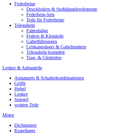
Federbeine
Druckfedern & Stoßdämpferelemente
Federbein-Sets
Teile für Federbeine
Telegabeln
Faltenbälge
Federn & Kleinteile
Gabelführungen
Lenkungslager & Gabelmuttern
Telegabeln komplett
Trag- & Gleitrohre
Lenker & Anbauteile
Armaturen & Schalterkombinationen
Griffe
Hebel
Lenker
Spiegel
weitere Teile
Motor
Dichtungen
Kugellager