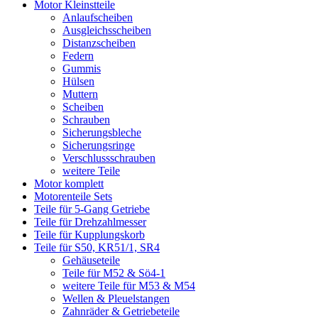
Motor Kleinstteile
Anlaufscheiben
Ausgleichsscheiben
Distanzscheiben
Federn
Gummis
Hülsen
Muttern
Scheiben
Schrauben
Sicherungsbleche
Sicherungsringe
Verschlussschrauben
weitere Teile
Motor komplett
Motorenteile Sets
Teile für 5-Gang Getriebe
Teile für Drehzahlmesser
Teile für Kupplungskorb
Teile für S50, KR51/1, SR4
Gehäuseteile
Teile für M52 & Sö4-1
weitere Teile für M53 & M54
Wellen & Pleuelstangen
Zahnräder & Getriebeteile