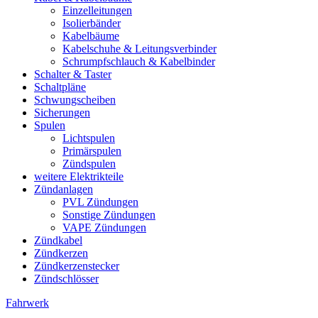
Einzelleitungen
Isolierbänder
Kabelbäume
Kabelschuhe & Leitungsverbinder
Schrumpfschlauch & Kabelbinder
Schalter & Taster
Schaltpläne
Schwungscheiben
Sicherungen
Spulen
Lichtspulen
Primärspulen
Zündspulen
weitere Elektrikteile
Zündanlagen
PVL Zündungen
Sonstige Zündungen
VAPE Zündungen
Zündkabel
Zündkerzen
Zündkerzenstecker
Zündschlösser
Fahrwerk