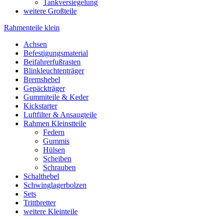
Tankversiegelung
weitere Großteile
Rahmenteile klein
Achsen
Befestigungsmaterial
Beifahrerfußrasten
Blinkleuchtenträger
Bremshebel
Gepäckträger
Gummiteile & Keder
Kickstarter
Luftfilter & Ansaugteile
Rahmen Kleinstteile
Federn
Gummis
Hülsen
Scheiben
Schrauben
Schalthebel
Schwinglagerbolzen
Sets
Trittbretter
weitere Kleinteile