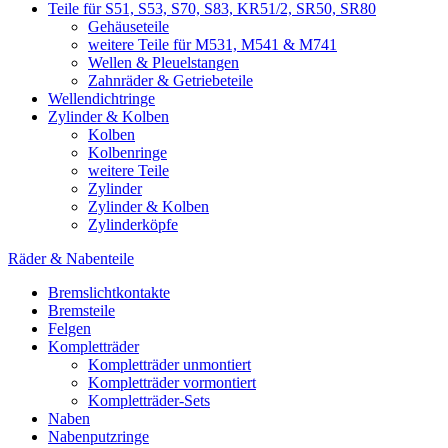
Teile für S51, S53, S70, S83, KR51/2, SR50, SR80
Gehäuseteile
weitere Teile für M531, M541 & M741
Wellen & Pleuelstangen
Zahnräder & Getriebeteile
Wellendichtringe
Zylinder & Kolben
Kolben
Kolbenringe
weitere Teile
Zylinder
Zylinder & Kolben
Zylinderköpfe
Räder & Nabenteile
Bremslichtkontakte
Bremsteile
Felgen
Kompletträder
Kompletträder unmontiert
Kompletträder vormontiert
Kompletträder-Sets
Naben
Nabenputzringe