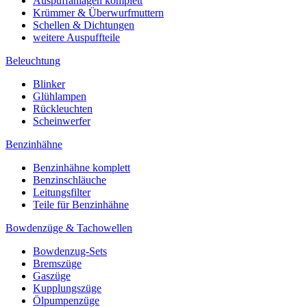
Auspuffanlagen komplett
Krümmer & Überwurfmuttern
Schellen & Dichtungen
weitere Auspuffteile
Beleuchtung
Blinker
Glühlampen
Rückleuchten
Scheinwerfer
Benzinhähne
Benzinhähne komplett
Benzinschläuche
Leitungsfilter
Teile für Benzinhähne
Bowdenzüge & Tachowellen
Bowdenzug-Sets
Bremszüge
Gaszüge
Kupplungszüge
Ölpumpenzüge