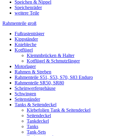
Speichen & Nippel
Speichenräder
weitere Teile
Rahmenteile groß
Fußrastenträger
Kippständer
Kniebleche
Kotflügel
Klemmbrücken & Halter
Kotflügel & Schmutzfänger
Motorlager
Rahmen & Streben
Rahmenteile S51, S53, S70, S83 Enduro
Rahmenteile SR50, SR80
Scheinwerfergehäuse
Schwingen
Seitenständer
Tanks & Seitendeckel
Klebefolien Tank & Seitendeckel
Seitendeckel
Tankdeckel
Tanks
Tank-Sets