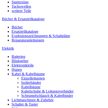
Starterzüge
Tachowellen
weitere Teile
Bücher & Ersatzteilkataloge
Bücher
Ersatzteilkataloge
Explosionszeichnungen & Schaltpläne
Reparaturanleitungen
Elektrik
Batterien
Blinkgeber
Elektronikteile
Hupen
Kabel & Kabelbäume
Einzelleitungen
Isolierbänder
Kabelbäume
Kabelschuhe & Leitungsverbinder
Schrumpfschlauch & Kabelbinder
Lichtmaschinen & Zubehör
Schalter & Taster