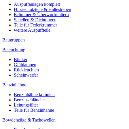
Auspuffanlagen komplett
Hitzeschutzteile & Haltestreben
Krümmer & Überwurfmuttern
Schellen & Dichtungen
Teile für Federkrümmer
weitere Auspuffteile
Baugruppen
Beleuchtung
Blinker
Glühlampen
Rückleuchten
Scheinwerfer
Benzinhähne
Benzinhähne komplett
Benzinschläuche
Leitungsfilter
Teile für Benzinhähne
Bowdenzüge & Tachowellen