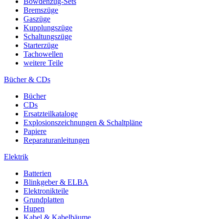
Bowdenzug-Sets
Bremszüge
Gaszüge
Kupplungszüge
Schaltungszüge
Starterzüge
Tachowellen
weitere Teile
Bücher & CDs
Bücher
CDs
Ersatzteilkataloge
Explosionszeichnungen & Schaltpläne
Papiere
Reparaturanleitungen
Elektrik
Batterien
Blinkgeber & ELBA
Elektronikteile
Grundplatten
Hupen
Kabel & Kabelbäume