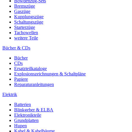
Bowdenzug-Sets
Bremszüge
Gaszüge
Kupplungszüge
Schaltungszüge
Starterzüge
Tachowellen
weitere Teile
Bücher & CDs
Bücher
CDs
Ersatzteilkataloge
Explosionszeichnungen & Schaltpläne
Papiere
Reparaturanleitungen
Elektrik
Batterien
Blinkgeber & ELBA
Elektronikteile
Grundplatten
Hupen
Kabel & Kabelbäume