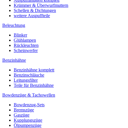
Auspuffanlagen komplett
Krümmer & Überwurfmuttern
Schellen & Dichtungen
weitere Auspuffteile
Beleuchtung
Blinker
Glühlampen
Rückleuchten
Scheinwerfer
Benzinhähne
Benzinhähne komplett
Benzinschläuche
Leitungsfilter
Teile für Benzinhähne
Bowdenzüge & Tachowellen
Bowdenzug-Sets
Bremszüge
Gaszüge
Kupplungszüge
Ölpumpenzüge