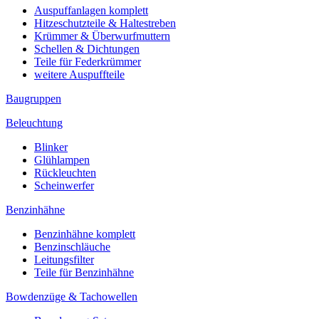
Auspuffanlagen komplett
Hitzeschutzteile & Haltestreben
Krümmer & Überwurfmuttern
Schellen & Dichtungen
Teile für Federkrümmer
weitere Auspuffteile
Baugruppen
Beleuchtung
Blinker
Glühlampen
Rückleuchten
Scheinwerfer
Benzinhähne
Benzinhähne komplett
Benzinschläuche
Leitungsfilter
Teile für Benzinhähne
Bowdenzüge & Tachowellen