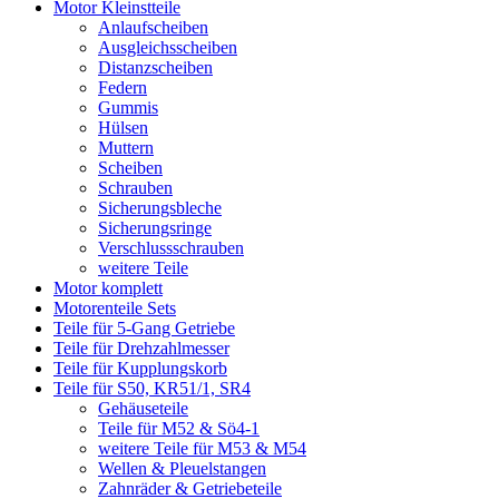
Motor Kleinstteile
Anlaufscheiben
Ausgleichsscheiben
Distanzscheiben
Federn
Gummis
Hülsen
Muttern
Scheiben
Schrauben
Sicherungsbleche
Sicherungsringe
Verschlussschrauben
weitere Teile
Motor komplett
Motorenteile Sets
Teile für 5-Gang Getriebe
Teile für Drehzahlmesser
Teile für Kupplungskorb
Teile für S50, KR51/1, SR4
Gehäuseteile
Teile für M52 & Sö4-1
weitere Teile für M53 & M54
Wellen & Pleuelstangen
Zahnräder & Getriebeteile