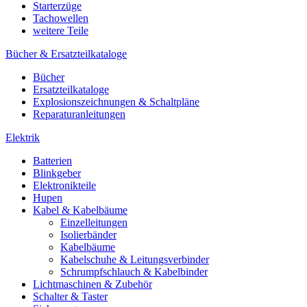
Starterzüge
Tachowellen
weitere Teile
Bücher & Ersatzteilkataloge
Bücher
Ersatzteilkataloge
Explosionszeichnungen & Schaltpläne
Reparaturanleitungen
Elektrik
Batterien
Blinkgeber
Elektronikteile
Hupen
Kabel & Kabelbäume
Einzelleitungen
Isolierbänder
Kabelbäume
Kabelschuhe & Leitungsverbinder
Schrumpfschlauch & Kabelbinder
Lichtmaschinen & Zubehör
Schalter & Taster