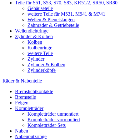
Teile für S51, S53, S70, S83, KR51/2, SR50, SR80
Gehäuseteile
weitere Teile für M531, M541 & M741
Wellen & Pleuelstangen
Zahnräder & Getriebeteile
Wellendichtringe
Zylinder & Kolben
Kolben
Kolbenringe
weitere Teile
Zylinder
Zylinder & Kolben
Zylinderköpfe
Räder & Nabenteile
Bremslichtkontakte
Bremsteile
Felgen
Kompletträder
Kompletträder unmontiert
Kompletträder vormontiert
Kompletträder-Sets
Naben
Nabenputzringe