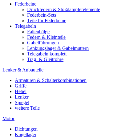
Federbeine
Druckfedern & Stoßdämpferelemente
Federbein-Sets
Teile für Federbeine
Telegabeln
Faltenbälge
Federn & Kleinteile
Gabelführungen
Lenkungslager & Gabelmuttern
Telegabeln komplett
Trag- & Gleitrohre
Lenker & Anbauteile
Armaturen & Schalterkombinationen
Griffe
Hebel
Lenker
Spiegel
weitere Teile
Motor
Dichtungen
Kugellager