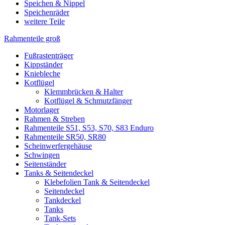
Speichen & Nippel
Speichenräder
weitere Teile
Rahmenteile groß
Fußrastenträger
Kippständer
Kniebleche
Kotflügel
Klemmbrücken & Halter
Kotflügel & Schmutzfänger
Motorlager
Rahmen & Streben
Rahmenteile S51, S53, S70, S83 Enduro
Rahmenteile SR50, SR80
Scheinwerfergehäuse
Schwingen
Seitenständer
Tanks & Seitendeckel
Klebefolien Tank & Seitendeckel
Seitendeckel
Tankdeckel
Tanks
Tank-Sets