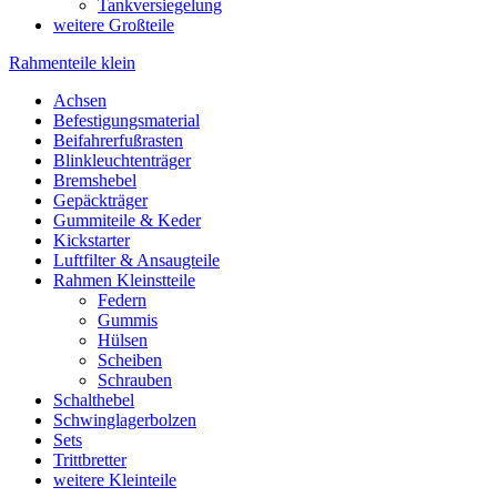
Tankversiegelung
weitere Großteile
Rahmenteile klein
Achsen
Befestigungsmaterial
Beifahrerfußrasten
Blinkleuchtenträger
Bremshebel
Gepäckträger
Gummiteile & Keder
Kickstarter
Luftfilter & Ansaugteile
Rahmen Kleinstteile
Federn
Gummis
Hülsen
Scheiben
Schrauben
Schalthebel
Schwinglagerbolzen
Sets
Trittbretter
weitere Kleinteile