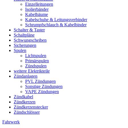
Einzelleitungen
Isolierbänder
Kabelbäume
Kabelschuhe & Leitungsverbinder
Schrumpfschlauch & Kabelbinder
Schalter & Taster
Schaltpläne
Schwungscheiben
Sicherungen
Spulen
Lichtspulen
Primärspulen
Zündspulen
weitere Elektrikteile
Zündanlagen
PVL Zündungen
Sonstige Zündungen
VAPE Zündungen
Zündkabel
Zündkerzen
Zündkerzenstecker
Zündschlösser
Fahrwerk