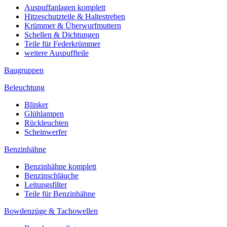
Auspuffanlagen komplett
Hitzeschutzteile & Haltestreben
Krümmer & Überwurfmuttern
Schellen & Dichtungen
Teile für Federkrümmer
weitere Auspuffteile
Baugruppen
Beleuchtung
Blinker
Glühlampen
Rückleuchten
Scheinwerfer
Benzinhähne
Benzinhähne komplett
Benzinschläuche
Leitungsfilter
Teile für Benzinhähne
Bowdenzüge & Tachowellen