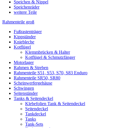
Speichen & Nippel
Speichenräder
weitere Teile
Rahmenteile groß
Fußrastenträger
Kippständer
Kniebleche
Kotflügel
Klemmbrücken & Halter
Kotflügel & Schmutzfänger
Motorlager
Rahmen & Streben
Rahmenteile S51, S53, S70, S83 Enduro
Rahmenteile SR50, SR80
Scheinwerfergehäuse
Schwingen
Seitenständer
Tanks & Seitendeckel
Klebefolien Tank & Seitendeckel
Seitendeckel
Tankdeckel
Tanks
Tank-Sets