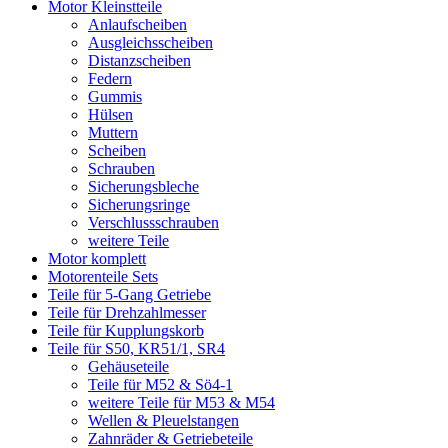
Motor Kleinstteile
Anlaufscheiben
Ausgleichsscheiben
Distanzscheiben
Federn
Gummis
Hülsen
Muttern
Scheiben
Schrauben
Sicherungsbleche
Sicherungsringe
Verschlussschrauben
weitere Teile
Motor komplett
Motorenteile Sets
Teile für 5-Gang Getriebe
Teile für Drehzahlmesser
Teile für Kupplungskorb
Teile für S50, KR51/1, SR4
Gehäuseteile
Teile für M52 & Sö4-1
weitere Teile für M53 & M54
Wellen & Pleuelstangen
Zahnräder & Getriebeteile