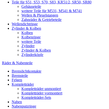
Teile für S51, S53, S70, S83, KR51/2, SR50, SR80
Gehäuseteile
weitere Teile für M531, M541 & M741
Wellen & Pleuelstangen
Zahnräder & Getriebeteile
Wellendichtringe
Zylinder & Kolben
Kolben
Kolbenringe
weitere Teile
Zylinder
Zylinder & Kolben
Zylinderköpfe
Räder & Nabenteile
Bremslichtkontakte
Bremsteile
Felgen
Kompletträder
Kompletträder unmontiert
Kompletträder vormontiert
Kompletträder-Sets
Naben
Nabenputzringe