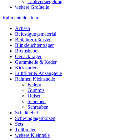
Tankversiegelung
weitere Großteile
Rahmenteile klein
Achsen
Befestigungsmaterial
Beifahrerfußrasten
Blinkleuchtenträger
Bremshebel
Gepäckträger
Gummiteile & Keder
Kickstarter
Luftfilter & Ansaugteile
Rahmen Kleinstteile
Federn
Gummis
Hülsen
Scheiben
Schrauben
Schalthebel
Schwinglagerbolzen
Sets
Trittbretter
weitere Kleinteile