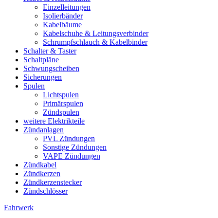
Einzelleitungen
Isolierbänder
Kabelbäume
Kabelschuhe & Leitungsverbinder
Schrumpfschlauch & Kabelbinder
Schalter & Taster
Schaltpläne
Schwungscheiben
Sicherungen
Spulen
Lichtspulen
Primärspulen
Zündspulen
weitere Elektrikteile
Zündanlagen
PVL Zündungen
Sonstige Zündungen
VAPE Zündungen
Zündkabel
Zündkerzen
Zündkerzenstecker
Zündschlösser
Fahrwerk