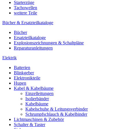
Starterzüge
Tachowellen
weitere Teile
Bücher & Ersatzteilkataloge
Bücher
Ersatzteilkataloge
Explosionszeichnungen & Schaltpläne
Reparaturanleitungen
Elektrik
Batterien
Blinkgeber
Elektronikteile
Hupen
Kabel & Kabelbäume
Einzelleitungen
Isolierbänder
Kabelbäume
Kabelschuhe & Leitungsverbinder
Schrumpfschlauch & Kabelbinder
Lichtmaschinen & Zubehör
Schalter & Taster