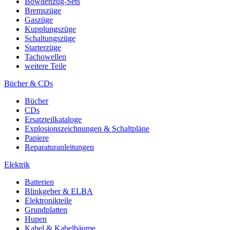
Bowdenzug-Sets
Bremszüge
Gaszüge
Kupplungszüge
Schaltungszüge
Starterzüge
Tachowellen
weitere Teile
Bücher & CDs
Bücher
CDs
Ersatzteilkataloge
Explosionszeichnungen & Schaltpläne
Papiere
Reparaturanleitungen
Elektrik
Batterien
Blinkgeber & ELBA
Elektronikteile
Grundplatten
Hupen
Kabel & Kabelbäume