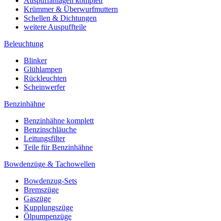
Auspuffanlagen komplett
Krümmer & Überwurfmuttern
Schellen & Dichtungen
weitere Auspuffteile
Beleuchtung
Blinker
Glühlampen
Rückleuchten
Scheinwerfer
Benzinhähne
Benzinhähne komplett
Benzinschläuche
Leitungsfilter
Teile für Benzinhähne
Bowdenzüge & Tachowellen
Bowdenzug-Sets
Bremszüge
Gaszüge
Kupplungszüge
Ölpumpenzüge