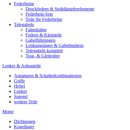
Federbeine
Druckfedern & Stoßdämpferelemente
Federbein-Sets
Teile für Federbeine
Telegabeln
Faltenbälge
Federn & Kleinteile
Gabelführungen
Lenkungslager & Gabelmuttern
Telegabeln komplett
Trag- & Gleitrohre
Lenker & Anbauteile
Armaturen & Schalterkombinationen
Griffe
Hebel
Lenker
Spiegel
weitere Teile
Motor
Dichtungen
Kugellager