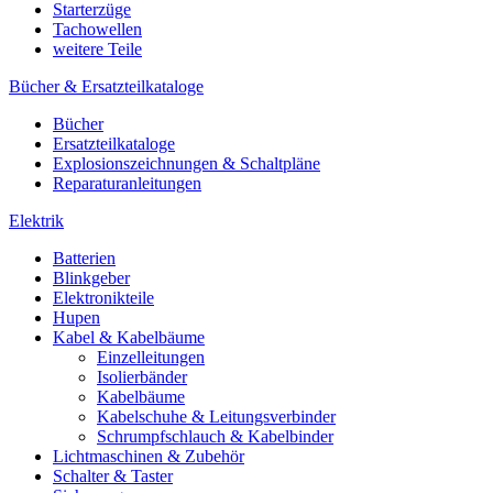
Starterzüge
Tachowellen
weitere Teile
Bücher & Ersatzteilkataloge
Bücher
Ersatzteilkataloge
Explosionszeichnungen & Schaltpläne
Reparaturanleitungen
Elektrik
Batterien
Blinkgeber
Elektronikteile
Hupen
Kabel & Kabelbäume
Einzelleitungen
Isolierbänder
Kabelbäume
Kabelschuhe & Leitungsverbinder
Schrumpfschlauch & Kabelbinder
Lichtmaschinen & Zubehör
Schalter & Taster