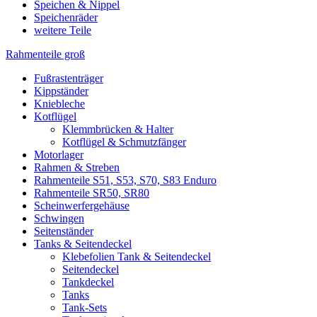
Speichen & Nippel
Speichenräder
weitere Teile
Rahmenteile groß
Fußrastenträger
Kippständer
Kniebleche
Kotflügel
Klemmbrücken & Halter
Kotflügel & Schmutzfänger
Motorlager
Rahmen & Streben
Rahmenteile S51, S53, S70, S83 Enduro
Rahmenteile SR50, SR80
Scheinwerfergehäuse
Schwingen
Seitenständer
Tanks & Seitendeckel
Klebefolien Tank & Seitendeckel
Seitendeckel
Tankdeckel
Tanks
Tank-Sets