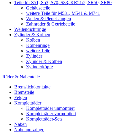
Teile für S51, S53, S70, S83, KR51/2, SR50, SR80
Gehäuseteile
weitere Teile für M531, M541 & M741
Wellen & Pleuelstangen
Zahnräder & Getriebeteile
Wellendichtringe
Zylinder & Kolben
Kolben
Kolbenringe
weitere Teile
Zylinder
Zylinder & Kolben
Zylinderköpfe
Räder & Nabenteile
Bremslichtkontakte
Bremsteile
Felgen
Kompletträder
Kompletträder unmontiert
Kompletträder vormontiert
Kompletträder-Sets
Naben
Nabenputzringe