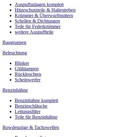
Auspuffanlagen komplett
Hitzeschutzteile & Haltestreben
Krümmer & Überwurfmuttern
Schellen & Dichtungen
Teile für Federkrümmer
weitere Auspuffteile
Baugruppen
Beleuchtung
Blinker
Glühlampen
Rückleuchten
Scheinwerfer
Benzinhähne
Benzinhähne komplett
Benzinschläuche
Leitungsfilter
Teile für Benzinhähne
Bowdenzüge & Tachowellen