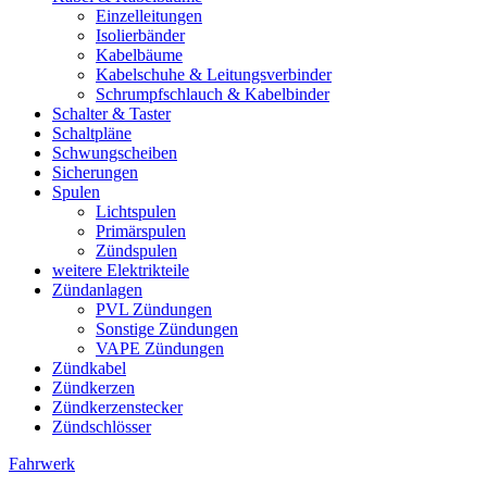
Einzelleitungen
Isolierbänder
Kabelbäume
Kabelschuhe & Leitungsverbinder
Schrumpfschlauch & Kabelbinder
Schalter & Taster
Schaltpläne
Schwungscheiben
Sicherungen
Spulen
Lichtspulen
Primärspulen
Zündspulen
weitere Elektrikteile
Zündanlagen
PVL Zündungen
Sonstige Zündungen
VAPE Zündungen
Zündkabel
Zündkerzen
Zündkerzenstecker
Zündschlösser
Fahrwerk