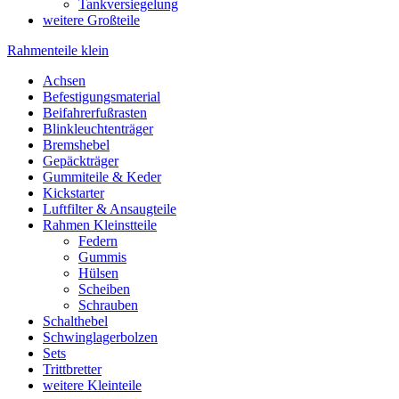
Tankversiegelung
weitere Großteile
Rahmenteile klein
Achsen
Befestigungsmaterial
Beifahrerfußrasten
Blinkleuchtenträger
Bremshebel
Gepäckträger
Gummiteile & Keder
Kickstarter
Luftfilter & Ansaugteile
Rahmen Kleinstteile
Federn
Gummis
Hülsen
Scheiben
Schrauben
Schalthebel
Schwinglagerbolzen
Sets
Trittbretter
weitere Kleinteile