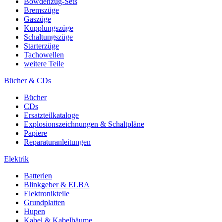
Bowdenzug-Sets
Bremszüge
Gaszüge
Kupplungszüge
Schaltungszüge
Starterzüge
Tachowellen
weitere Teile
Bücher & CDs
Bücher
CDs
Ersatzteilkataloge
Explosionszeichnungen & Schaltpläne
Papiere
Reparaturanleitungen
Elektrik
Batterien
Blinkgeber & ELBA
Elektronikteile
Grundplatten
Hupen
Kabel & Kabelbäume