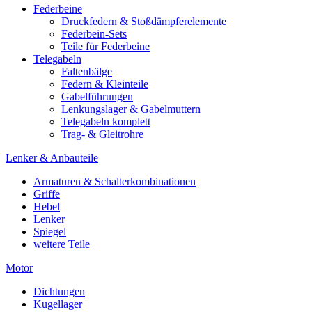
Federbeine
Druckfedern & Stoßdämpferelemente
Federbein-Sets
Teile für Federbeine
Telegabeln
Faltenbälge
Federn & Kleinteile
Gabelführungen
Lenkungslager & Gabelmuttern
Telegabeln komplett
Trag- & Gleitrohre
Lenker & Anbauteile
Armaturen & Schalterkombinationen
Griffe
Hebel
Lenker
Spiegel
weitere Teile
Motor
Dichtungen
Kugellager