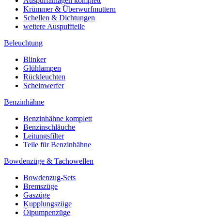
Auspuffanlagen komplett
Krümmer & Überwurfmuttern
Schellen & Dichtungen
weitere Auspuffteile
Beleuchtung
Blinker
Glühlampen
Rückleuchten
Scheinwerfer
Benzinhähne
Benzinhähne komplett
Benzinschläuche
Leitungsfilter
Teile für Benzinhähne
Bowdenzüge & Tachowellen
Bowdenzug-Sets
Bremszüge
Gaszüge
Kupplungszüge
Ölpumpenzüge