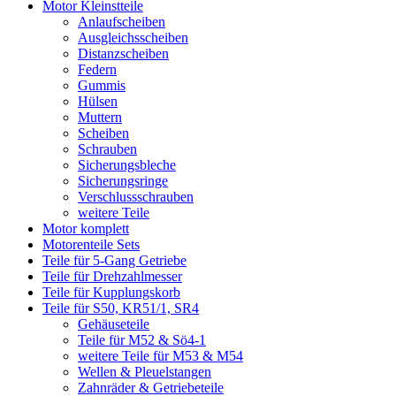
Motor Kleinstteile
Anlaufscheiben
Ausgleichsscheiben
Distanzscheiben
Federn
Gummis
Hülsen
Muttern
Scheiben
Schrauben
Sicherungsbleche
Sicherungsringe
Verschlussschrauben
weitere Teile
Motor komplett
Motorenteile Sets
Teile für 5-Gang Getriebe
Teile für Drehzahlmesser
Teile für Kupplungskorb
Teile für S50, KR51/1, SR4
Gehäuseteile
Teile für M52 & Sö4-1
weitere Teile für M53 & M54
Wellen & Pleuelstangen
Zahnräder & Getriebeteile