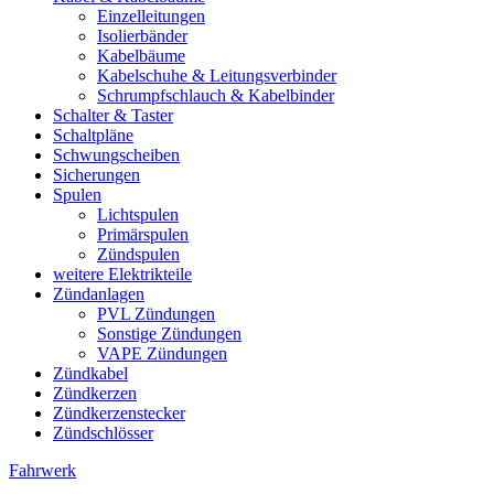
Einzelleitungen
Isolierbänder
Kabelbäume
Kabelschuhe & Leitungsverbinder
Schrumpfschlauch & Kabelbinder
Schalter & Taster
Schaltpläne
Schwungscheiben
Sicherungen
Spulen
Lichtspulen
Primärspulen
Zündspulen
weitere Elektrikteile
Zündanlagen
PVL Zündungen
Sonstige Zündungen
VAPE Zündungen
Zündkabel
Zündkerzen
Zündkerzenstecker
Zündschlösser
Fahrwerk