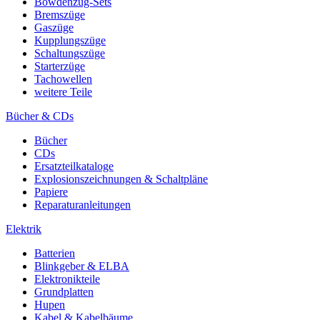
Bowdenzug-Sets
Bremszüge
Gaszüge
Kupplungszüge
Schaltungszüge
Starterzüge
Tachowellen
weitere Teile
Bücher & CDs
Bücher
CDs
Ersatzteilkataloge
Explosionszeichnungen & Schaltpläne
Papiere
Reparaturanleitungen
Elektrik
Batterien
Blinkgeber & ELBA
Elektronikteile
Grundplatten
Hupen
Kabel & Kabelbäume