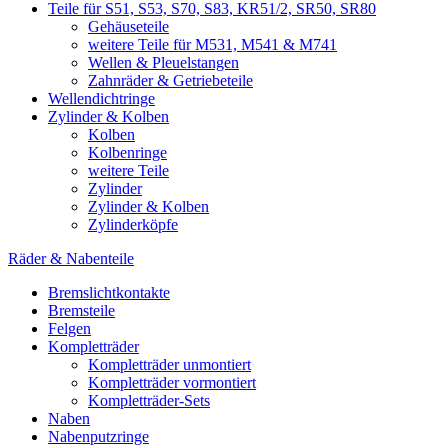
Teile für S51, S53, S70, S83, KR51/2, SR50, SR80
Gehäuseteile
weitere Teile für M531, M541 & M741
Wellen & Pleuelstangen
Zahnräder & Getriebeteile
Wellendichtringe
Zylinder & Kolben
Kolben
Kolbenringe
weitere Teile
Zylinder
Zylinder & Kolben
Zylinderköpfe
Räder & Nabenteile
Bremslichtkontakte
Bremsteile
Felgen
Kompletträder
Kompletträder unmontiert
Kompletträder vormontiert
Kompletträder-Sets
Naben
Nabenputzringe