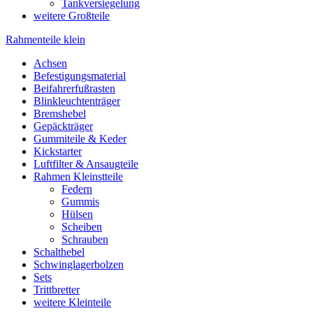
Tankversiegelung
weitere Großteile
Rahmenteile klein
Achsen
Befestigungsmaterial
Beifahrerfußrasten
Blinkleuchtenträger
Bremshebel
Gepäckträger
Gummiteile & Keder
Kickstarter
Luftfilter & Ansaugteile
Rahmen Kleinstteile
Federn
Gummis
Hülsen
Scheiben
Schrauben
Schalthebel
Schwinglagerbolzen
Sets
Trittbretter
weitere Kleinteile