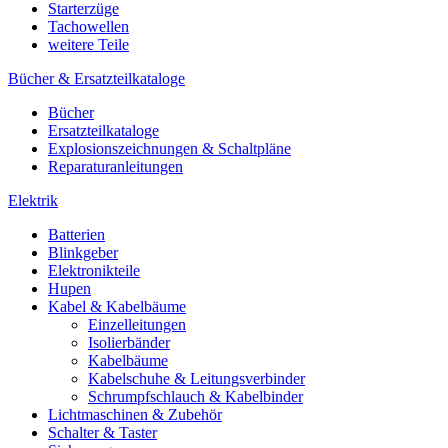
Starterzüge
Tachowellen
weitere Teile
Bücher & Ersatzteilkataloge
Bücher
Ersatzteilkataloge
Explosionszeichnungen & Schaltpläne
Reparaturanleitungen
Elektrik
Batterien
Blinkgeber
Elektronikteile
Hupen
Kabel & Kabelbäume
Einzelleitungen
Isolierbänder
Kabelbäume
Kabelschuhe & Leitungsverbinder
Schrumpfschlauch & Kabelbinder
Lichtmaschinen & Zubehör
Schalter & Taster