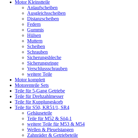
Motor Kleinstteile
Anlaufscheiben
Ausgleichsscheiben
Distanzscheiben
Federn
Gummis
Hülsen
Muttern
Scheiben
Schrauben
Sicherungsbleche
Sicherungsringe
Verschlussschrauben
weitere Teile
Motor komplett
Motorenteile Sets
Teile für 5-Gang Getriebe
Teile für Drehzahlmesser
Teile für Kupplungskorb
Teile für S50, KR51/1, SR4
Gehäuseteile
Teile für M52 & Sö4-1
weitere Teile für M53 & M54
Wellen & Pleuelstangen
Zahnräder & Getriebeteile