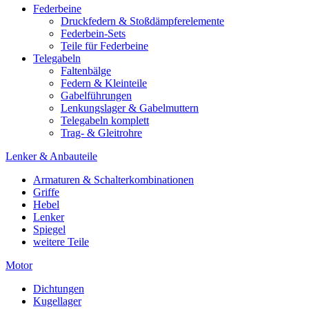
Federbeine
Druckfedern & Stoßdämpferelemente
Federbein-Sets
Teile für Federbeine
Telegabeln
Faltenbälge
Federn & Kleinteile
Gabelführungen
Lenkungslager & Gabelmuttern
Telegabeln komplett
Trag- & Gleitrohre
Lenker & Anbauteile
Armaturen & Schalterkombinationen
Griffe
Hebel
Lenker
Spiegel
weitere Teile
Motor
Dichtungen
Kugellager