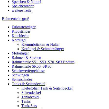
Speichen & Nippel
Speichenräder
weitere Teile
Rahmenteile groß
Fußrastenträger
Kippständer
Kniebleche
Kotflügel
Klemmbrücken & Halter
Kotflügel & Schmutzfänger
Motorlager
Rahmen & Streben
Rahmenteile S51, S53, S70, S83 Enduro
Rahmenteile SR50, SR80
Scheinwerfergehäuse
Schwingen
Seitenständer
Tanks & Seitendeckel
Klebefolien Tank & Seitendeckel
Seitendeckel
Tankdeckel
Tanks
Tank-Sets