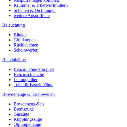
Auspuffanlagen komplett
Krümmer & Überwurfmuttern
Schellen & Dichtungen
weitere Auspuffteile
Beleuchtung
Blinker
Glühlampen
Rückleuchten
Scheinwerfer
Benzinhähne
Benzinhähne komplett
Benzinschläuche
Leitungsfilter
Teile für Benzinhähne
Bowdenzüge & Tachowellen
Bowdenzug-Sets
Bremszüge
Gaszüge
Kupplungszüge
Ölpumpenzüge