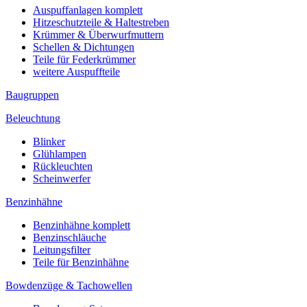
Auspuffanlagen komplett
Hitzeschutzteile & Haltestreben
Krümmer & Überwurfmuttern
Schellen & Dichtungen
Teile für Federkrümmer
weitere Auspuffteile
Baugruppen
Beleuchtung
Blinker
Glühlampen
Rückleuchten
Scheinwerfer
Benzinhähne
Benzinhähne komplett
Benzinschläuche
Leitungsfilter
Teile für Benzinhähne
Bowdenzüge & Tachowellen