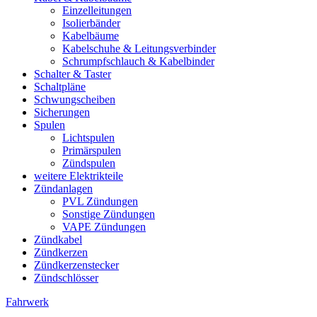
Einzelleitungen
Isolierbänder
Kabelbäume
Kabelschuhe & Leitungsverbinder
Schrumpfschlauch & Kabelbinder
Schalter & Taster
Schaltpläne
Schwungscheiben
Sicherungen
Spulen
Lichtspulen
Primärspulen
Zündspulen
weitere Elektrikteile
Zündanlagen
PVL Zündungen
Sonstige Zündungen
VAPE Zündungen
Zündkabel
Zündkerzen
Zündkerzenstecker
Zündschlösser
Fahrwerk