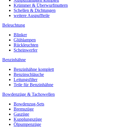
Auspuffanlagen komplett
Krümmer & Überwurfmuttern
Schellen & Dichtungen
weitere Auspuffteile
Beleuchtung
Blinker
Glühlampen
Rückleuchten
Scheinwerfer
Benzinhähne
Benzinhähne komplett
Benzinschläuche
Leitungsfilter
Teile für Benzinhähne
Bowdenzüge & Tachowellen
Bowdenzug-Sets
Bremszüge
Gaszüge
Kupplungszüge
Ölpumpenzüge