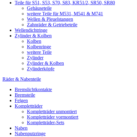
Teile für S51, S53, S70, S83, KR51/2, SR50, SR80
Gehäuseteile
weitere Teile für M531, M541 & M741
Wellen & Pleuelstangen
Zahnräder & Getriebeteile
Wellendichtringe
Zylinder & Kolben
Kolben
Kolbenringe
weitere Teile
Zylinder
Zylinder & Kolben
Zylinderköpfe
Räder & Nabenteile
Bremslichtkontakte
Bremsteile
Felgen
Kompletträder
Kompletträder unmontiert
Kompletträder vormontiert
Kompletträder-Sets
Naben
Nabenputzringe