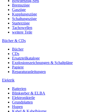
Bowdenzug-Sets
Bremszüge
Gaszüge
Kupplungszüge
Schaltungszüge
Starterzüge
Tachowellen
weitere Teile
Bücher & CDs
Bücher
CDs
Ersatzteilkataloge
Explosionszeichnungen & Schaltpläne
Papiere
Reparaturanleitungen
Elektrik
Batterien
Blinkgeber & ELBA
Elektronikteile
Grundplatten
Hupen
Kabel & Kabelbäume