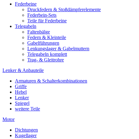
Federbeine
Druckfedern & Stoßdämpferelemente
Federbein-Sets
Teile für Federbeine
Telegabeln
Faltenbälge
Federn & Kleinteile
Gabelführungen
Lenkungslager & Gabelmuttern
Telegabeln komplett
Trag- & Gleitrohre
Lenker & Anbauteile
Armaturen & Schalterkombinationen
Griffe
Hebel
Lenker
Spiegel
weitere Teile
Motor
Dichtungen
Kugellager