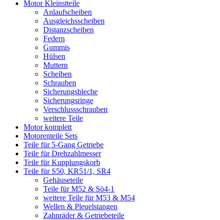
Motor Kleinstteile
Anlaufscheiben
Ausgleichsscheiben
Distanzscheiben
Federn
Gummis
Hülsen
Muttern
Scheiben
Schrauben
Sicherungsbleche
Sicherungsringe
Verschlussschrauben
weitere Teile
Motor komplett
Motorenteile Sets
Teile für 5-Gang Getriebe
Teile für Drehzahlmesser
Teile für Kupplungskorb
Teile für S50, KR51/1, SR4
Gehäuseteile
Teile für M52 & Sö4-1
weitere Teile für M53 & M54
Wellen & Pleuelstangen
Zahnräder & Getriebeteile