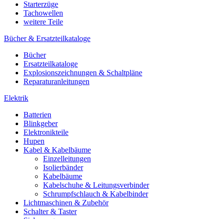
Starterzüge
Tachowellen
weitere Teile
Bücher & Ersatzteilkataloge
Bücher
Ersatzteilkataloge
Explosionszeichnungen & Schaltpläne
Reparaturanleitungen
Elektrik
Batterien
Blinkgeber
Elektronikteile
Hupen
Kabel & Kabelbäume
Einzelleitungen
Isolierbänder
Kabelbäume
Kabelschuhe & Leitungsverbinder
Schrumpfschlauch & Kabelbinder
Lichtmaschinen & Zubehör
Schalter & Taster