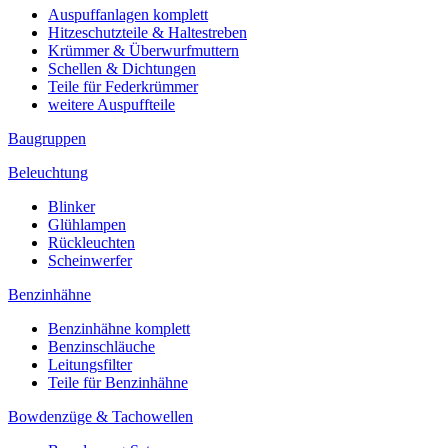
Auspuffanlagen komplett
Hitzeschutzteile & Haltestreben
Krümmer & Überwurfmuttern
Schellen & Dichtungen
Teile für Federkrümmer
weitere Auspuffteile
Baugruppen
Beleuchtung
Blinker
Glühlampen
Rückleuchten
Scheinwerfer
Benzinhähne
Benzinhähne komplett
Benzinschläuche
Leitungsfilter
Teile für Benzinhähne
Bowdenzüge & Tachowellen