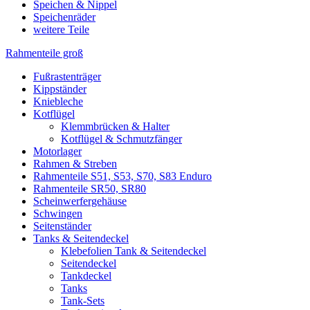
Speichen & Nippel
Speichenräder
weitere Teile
Rahmenteile groß
Fußrastenträger
Kippständer
Kniebleche
Kotflügel
Klemmbrücken & Halter
Kotflügel & Schmutzfänger
Motorlager
Rahmen & Streben
Rahmenteile S51, S53, S70, S83 Enduro
Rahmenteile SR50, SR80
Scheinwerfergehäuse
Schwingen
Seitenständer
Tanks & Seitendeckel
Klebefolien Tank & Seitendeckel
Seitendeckel
Tankdeckel
Tanks
Tank-Sets