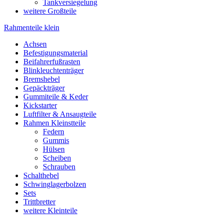
Tankversiegelung
weitere Großteile
Rahmenteile klein
Achsen
Befestigungsmaterial
Beifahrerfußrasten
Blinkleuchtenträger
Bremshebel
Gepäckträger
Gummiteile & Keder
Kickstarter
Luftfilter & Ansaugteile
Rahmen Kleinstteile
Federn
Gummis
Hülsen
Scheiben
Schrauben
Schalthebel
Schwinglagerbolzen
Sets
Trittbretter
weitere Kleinteile