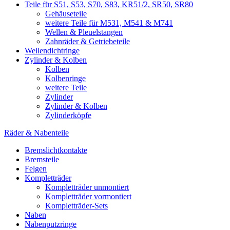
Teile für S51, S53, S70, S83, KR51/2, SR50, SR80
Gehäuseteile
weitere Teile für M531, M541 & M741
Wellen & Pleuelstangen
Zahnräder & Getriebeteile
Wellendichtringe
Zylinder & Kolben
Kolben
Kolbenringe
weitere Teile
Zylinder
Zylinder & Kolben
Zylinderköpfe
Räder & Nabenteile
Bremslichtkontakte
Bremsteile
Felgen
Kompletträder
Kompletträder unmontiert
Kompletträder vormontiert
Kompletträder-Sets
Naben
Nabenputzringe