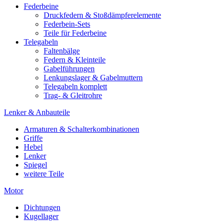
Federbeine
Druckfedern & Stoßdämpferelemente
Federbein-Sets
Teile für Federbeine
Telegabeln
Faltenbälge
Federn & Kleinteile
Gabelführungen
Lenkungslager & Gabelmuttern
Telegabeln komplett
Trag- & Gleitrohre
Lenker & Anbauteile
Armaturen & Schalterkombinationen
Griffe
Hebel
Lenker
Spiegel
weitere Teile
Motor
Dichtungen
Kugellager