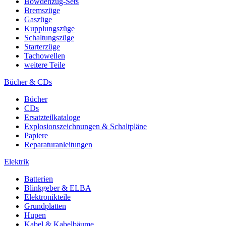
Bowdenzug-Sets
Bremszüge
Gaszüge
Kupplungszüge
Schaltungszüge
Starterzüge
Tachowellen
weitere Teile
Bücher & CDs
Bücher
CDs
Ersatzteilkataloge
Explosionszeichnungen & Schaltpläne
Papiere
Reparaturanleitungen
Elektrik
Batterien
Blinkgeber & ELBA
Elektronikteile
Grundplatten
Hupen
Kabel & Kabelbäume