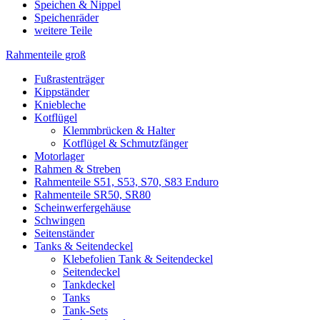
Speichen & Nippel
Speichenräder
weitere Teile
Rahmenteile groß
Fußrastenträger
Kippständer
Kniebleche
Kotflügel
Klemmbrücken & Halter
Kotflügel & Schmutzfänger
Motorlager
Rahmen & Streben
Rahmenteile S51, S53, S70, S83 Enduro
Rahmenteile SR50, SR80
Scheinwerfergehäuse
Schwingen
Seitenständer
Tanks & Seitendeckel
Klebefolien Tank & Seitendeckel
Seitendeckel
Tankdeckel
Tanks
Tank-Sets