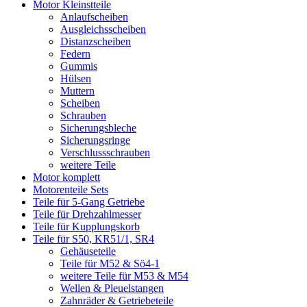
Motor Kleinstteile
Anlaufscheiben
Ausgleichsscheiben
Distanzscheiben
Federn
Gummis
Hülsen
Muttern
Scheiben
Schrauben
Sicherungsbleche
Sicherungsringe
Verschlussschrauben
weitere Teile
Motor komplett
Motorenteile Sets
Teile für 5-Gang Getriebe
Teile für Drehzahlmesser
Teile für Kupplungskorb
Teile für S50, KR51/1, SR4
Gehäuseteile
Teile für M52 & Sö4-1
weitere Teile für M53 & M54
Wellen & Pleuelstangen
Zahnräder & Getriebeteile