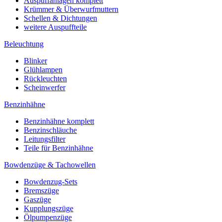
Auspuffanlagen komplett
Krümmer & Überwurfmuttern
Schellen & Dichtungen
weitere Auspuffteile
Beleuchtung
Blinker
Glühlampen
Rückleuchten
Scheinwerfer
Benzinhähne
Benzinhähne komplett
Benzinschläuche
Leitungsfilter
Teile für Benzinhähne
Bowdenzüge & Tachowellen
Bowdenzug-Sets
Bremszüge
Gaszüge
Kupplungszüge
Ölpumpenzüge