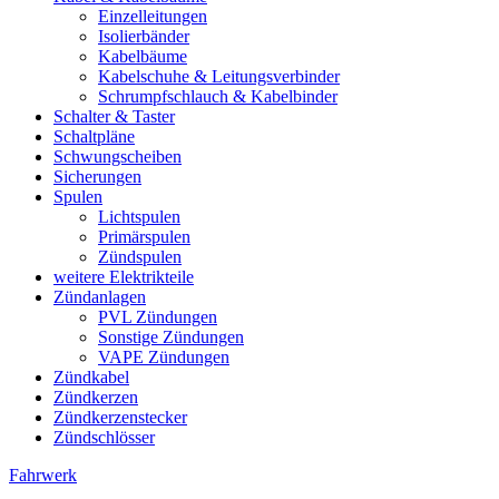
Einzelleitungen
Isolierbänder
Kabelbäume
Kabelschuhe & Leitungsverbinder
Schrumpfschlauch & Kabelbinder
Schalter & Taster
Schaltpläne
Schwungscheiben
Sicherungen
Spulen
Lichtspulen
Primärspulen
Zündspulen
weitere Elektrikteile
Zündanlagen
PVL Zündungen
Sonstige Zündungen
VAPE Zündungen
Zündkabel
Zündkerzen
Zündkerzenstecker
Zündschlösser
Fahrwerk