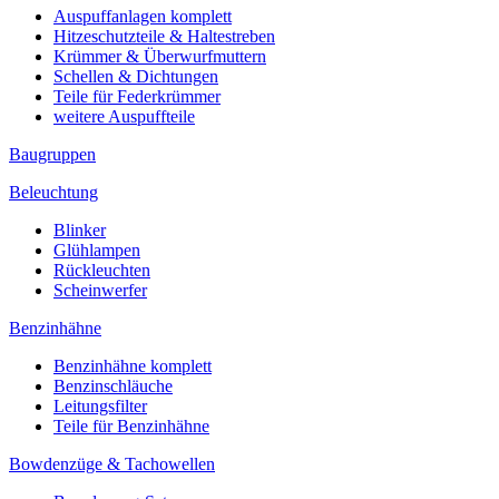
Auspuffanlagen komplett
Hitzeschutzteile & Haltestreben
Krümmer & Überwurfmuttern
Schellen & Dichtungen
Teile für Federkrümmer
weitere Auspuffteile
Baugruppen
Beleuchtung
Blinker
Glühlampen
Rückleuchten
Scheinwerfer
Benzinhähne
Benzinhähne komplett
Benzinschläuche
Leitungsfilter
Teile für Benzinhähne
Bowdenzüge & Tachowellen