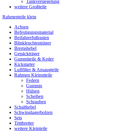
Tankversiegelung
weitere Großteile
Rahmenteile klein
Achsen
Befestigungsmaterial
Beifahrerfußrasten
Blinkleuchtenträger
Bremshebel
Gepäckträger
Gummiteile & Keder
Kickstarter
Luftfilter & Ansaugteile
Rahmen Kleinstteile
Federn
Gummis
Hülsen
Scheiben
Schrauben
Schalthebel
Schwinglagerbolzen
Sets
Trittbretter
weitere Kleinteile