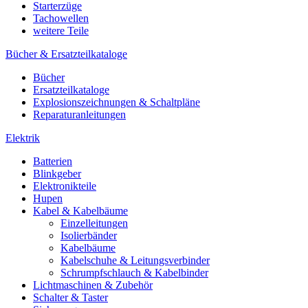
Starterzüge
Tachowellen
weitere Teile
Bücher & Ersatzteilkataloge
Bücher
Ersatzteilkataloge
Explosionszeichnungen & Schaltpläne
Reparaturanleitungen
Elektrik
Batterien
Blinkgeber
Elektronikteile
Hupen
Kabel & Kabelbäume
Einzelleitungen
Isolierbänder
Kabelbäume
Kabelschuhe & Leitungsverbinder
Schrumpfschlauch & Kabelbinder
Lichtmaschinen & Zubehör
Schalter & Taster