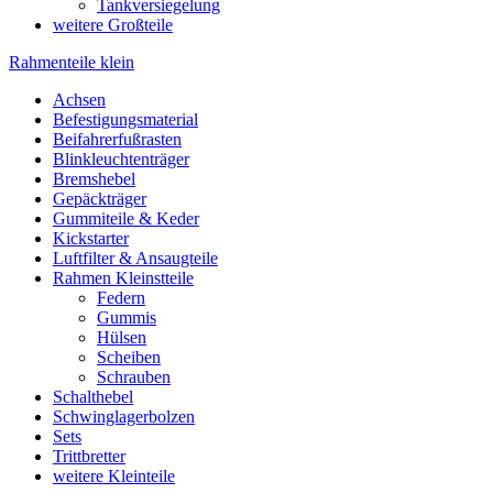
Tankversiegelung
weitere Großteile
Rahmenteile klein
Achsen
Befestigungsmaterial
Beifahrerfußrasten
Blinkleuchtenträger
Bremshebel
Gepäckträger
Gummiteile & Keder
Kickstarter
Luftfilter & Ansaugteile
Rahmen Kleinstteile
Federn
Gummis
Hülsen
Scheiben
Schrauben
Schalthebel
Schwinglagerbolzen
Sets
Trittbretter
weitere Kleinteile