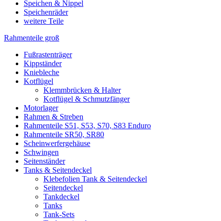
Speichen & Nippel
Speichenräder
weitere Teile
Rahmenteile groß
Fußrastenträger
Kippständer
Kniebleche
Kotflügel
Klemmbrücken & Halter
Kotflügel & Schmutzfänger
Motorlager
Rahmen & Streben
Rahmenteile S51, S53, S70, S83 Enduro
Rahmenteile SR50, SR80
Scheinwerfergehäuse
Schwingen
Seitenständer
Tanks & Seitendeckel
Klebefolien Tank & Seitendeckel
Seitendeckel
Tankdeckel
Tanks
Tank-Sets