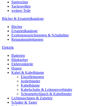
Starterzüge
Tachowellen
weitere Teile
Bücher & Ersatzteilkataloge
Bücher
Ersatzteilkataloge
Explosionszeichnungen & Schaltpläne
Reparaturanleitungen
Elektrik
Batterien
Blinkgeber
Elektronikteile
Hupen
Kabel & Kabelbäume
Einzelleitungen
Isolierbänder
Kabelbäume
Kabelschuhe & Leitungsverbinder
Schrumpfschlauch & Kabelbinder
Lichtmaschinen & Zubehör
Schalter & Taster