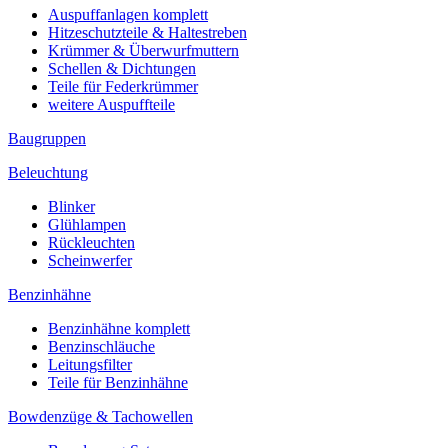
Auspuffanlagen komplett
Hitzeschutzteile & Haltestreben
Krümmer & Überwurfmuttern
Schellen & Dichtungen
Teile für Federkrümmer
weitere Auspuffteile
Baugruppen
Beleuchtung
Blinker
Glühlampen
Rückleuchten
Scheinwerfer
Benzinhähne
Benzinhähne komplett
Benzinschläuche
Leitungsfilter
Teile für Benzinhähne
Bowdenzüge & Tachowellen