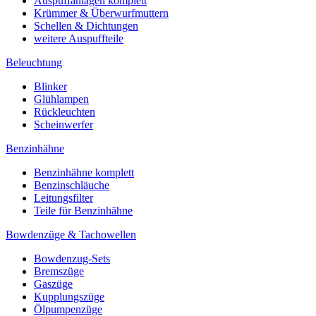
Auspuffanlagen komplett
Krümmer & Überwurfmuttern
Schellen & Dichtungen
weitere Auspuffteile
Beleuchtung
Blinker
Glühlampen
Rückleuchten
Scheinwerfer
Benzinhähne
Benzinhähne komplett
Benzinschläuche
Leitungsfilter
Teile für Benzinhähne
Bowdenzüge & Tachowellen
Bowdenzug-Sets
Bremszüge
Gaszüge
Kupplungszüge
Ölpumpenzüge