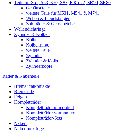
Teile für S51, S53, S70, S83, KR51/2, SR50, SR80
Gehäuseteile
weitere Teile für M531, M541 & M741
Wellen & Pleuelstangen
Zahnräder & Getriebeteile
Wellendichtringe
Zylinder & Kolben
Kolben
Kolbenringe
weitere Teile
Zylinder
Zylinder & Kolben
Zylinderköpfe
Räder & Nabenteile
Bremslichtkontakte
Bremsteile
Felgen
Kompletträder
Kompletträder unmontiert
Kompletträder vormontiert
Kompletträder-Sets
Naben
Nabenputzringe