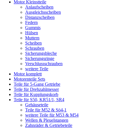
Motor Kleinstteile
Anlaufscheiben
Ausgleichsscheiben
Distanzscheiben
Federn
Gummis
Hülsen
Muttern
Scheiben
Schrauben
Sicherungsbleche
Sicherungsringe
Verschlussschrauben
weitere Teile
Motor komplett
Motorenteile Sets
Teile für 5-Gang Getriebe
Teile für Drehzahlmesser
Teile für Kupplungskorb
Teile für S50, KR51/1, SR4
Gehäuseteile
Teile für M52 & Sö4-1
weitere Teile für M53 & M54
Wellen & Pleuelstangen
Zahnräder & Getriebeteile