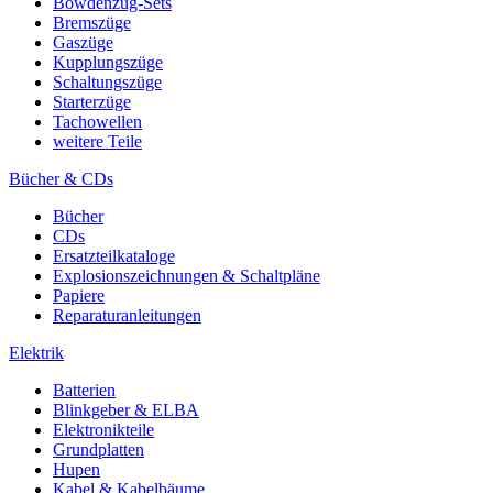
Bowdenzug-Sets
Bremszüge
Gaszüge
Kupplungszüge
Schaltungszüge
Starterzüge
Tachowellen
weitere Teile
Bücher & CDs
Bücher
CDs
Ersatzteilkataloge
Explosionszeichnungen & Schaltpläne
Papiere
Reparaturanleitungen
Elektrik
Batterien
Blinkgeber & ELBA
Elektronikteile
Grundplatten
Hupen
Kabel & Kabelbäume