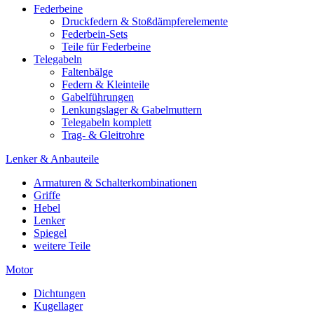
Federbeine
Druckfedern & Stoßdämpferelemente
Federbein-Sets
Teile für Federbeine
Telegabeln
Faltenbälge
Federn & Kleinteile
Gabelführungen
Lenkungslager & Gabelmuttern
Telegabeln komplett
Trag- & Gleitrohre
Lenker & Anbauteile
Armaturen & Schalterkombinationen
Griffe
Hebel
Lenker
Spiegel
weitere Teile
Motor
Dichtungen
Kugellager