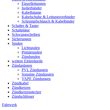
Einzelleitungen
Isolierbänder
Kabelbäume
Kabelschuhe & Leitungsverbinder
Schrumpfschlauch & Kabelbinder
Schalter & Taster
Schaltpläne
Schwungscheiben
Sicherungen
Spulen
Lichtspulen
Primärspulen
Zündspulen
weitere Elektrikteile
Zündanlagen
PVL Zündungen
Sonstige Zündungen
VAPE Zündungen
Zündkabel
Zündkerzen
Zündkerzenstecker
Zündschlösser
Fahrwerk