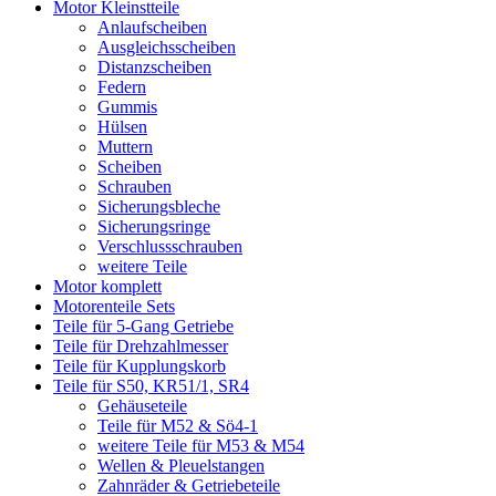
Motor Kleinstteile
Anlaufscheiben
Ausgleichsscheiben
Distanzscheiben
Federn
Gummis
Hülsen
Muttern
Scheiben
Schrauben
Sicherungsbleche
Sicherungsringe
Verschlussschrauben
weitere Teile
Motor komplett
Motorenteile Sets
Teile für 5-Gang Getriebe
Teile für Drehzahlmesser
Teile für Kupplungskorb
Teile für S50, KR51/1, SR4
Gehäuseteile
Teile für M52 & Sö4-1
weitere Teile für M53 & M54
Wellen & Pleuelstangen
Zahnräder & Getriebeteile