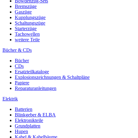
Bowdenzug-Sets
Bremszüge
Gaszüge
Kupplungszüge
Schaltungszüge
Starterzüge
Tachowellen
weitere Teile
Bücher & CDs
Bücher
CDs
Ersatzteilkataloge
Explosionszeichnungen & Schaltpläne
Papiere
Reparaturanleitungen
Elektrik
Batterien
Blinkgeber & ELBA
Elektronikteile
Grundplatten
Hupen
Kabel & Kabelbäume