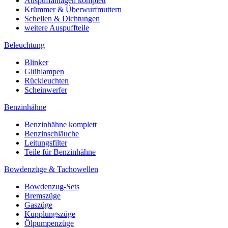
Auspuffanlagen komplett
Krümmer & Überwurfmuttern
Schellen & Dichtungen
weitere Auspuffteile
Beleuchtung
Blinker
Glühlampen
Rückleuchten
Scheinwerfer
Benzinhähne
Benzinhähne komplett
Benzinschläuche
Leitungsfilter
Teile für Benzinhähne
Bowdenzüge & Tachowellen
Bowdenzug-Sets
Bremszüge
Gaszüge
Kupplungszüge
Ölpumpenzüge