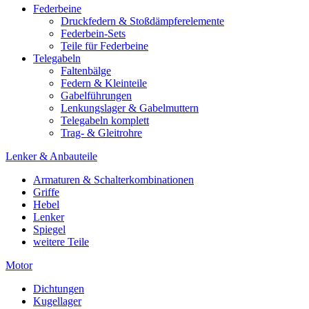
Federbeine
Druckfedern & Stoßdämpferelemente
Federbein-Sets
Teile für Federbeine
Telegabeln
Faltenbälge
Federn & Kleinteile
Gabelführungen
Lenkungslager & Gabelmuttern
Telegabeln komplett
Trag- & Gleitrohre
Lenker & Anbauteile
Armaturen & Schalterkombinationen
Griffe
Hebel
Lenker
Spiegel
weitere Teile
Motor
Dichtungen
Kugellager