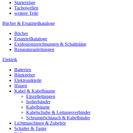
Starterzüge
Tachowellen
weitere Teile
Bücher & Ersatzteilkataloge
Bücher
Ersatzteilkataloge
Explosionszeichnungen & Schaltpläne
Reparaturanleitungen
Elektrik
Batterien
Blinkgeber
Elektronikteile
Hupen
Kabel & Kabelbäume
Einzelleitungen
Isolierbänder
Kabelbäume
Kabelschuhe & Leitungsverbinder
Schrumpfschlauch & Kabelbinder
Lichtmaschinen & Zubehör
Schalter & Taster