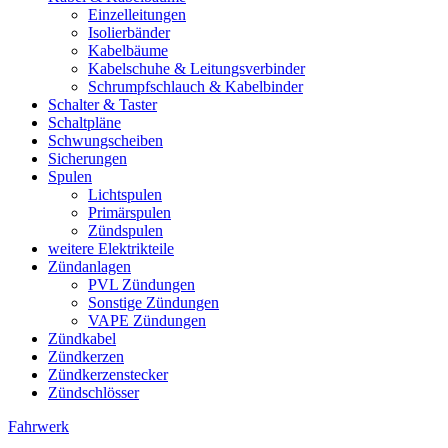
Einzelleitungen
Isolierbänder
Kabelbäume
Kabelschuhe & Leitungsverbinder
Schrumpfschlauch & Kabelbinder
Schalter & Taster
Schaltpläne
Schwungscheiben
Sicherungen
Spulen
Lichtspulen
Primärspulen
Zündspulen
weitere Elektrikteile
Zündanlagen
PVL Zündungen
Sonstige Zündungen
VAPE Zündungen
Zündkabel
Zündkerzen
Zündkerzenstecker
Zündschlösser
Fahrwerk