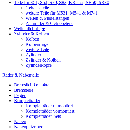
Teile für S51, S53, S70, S83, KR51/2, SR50, SR80
Gehäuseteile
weitere Teile für M531, M541 & M741
Wellen & Pleuelstangen
Zahnräder & Getriebeteile
Wellendichtringe
Zylinder & Kolben
Kolben
Kolbenringe
weitere Teile
Zylinder
Zylinder & Kolben
Zylinderköpfe
Räder & Nabenteile
Bremslichtkontakte
Bremsteile
Felgen
Kompletträder
Kompletträder unmontiert
Kompletträder vormontiert
Kompletträder-Sets
Naben
Nabenputzringe