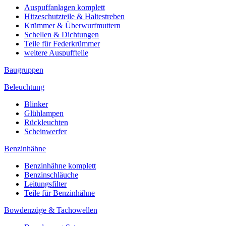
Auspuffanlagen komplett
Hitzeschutzteile & Haltestreben
Krümmer & Überwurfmuttern
Schellen & Dichtungen
Teile für Federkrümmer
weitere Auspuffteile
Baugruppen
Beleuchtung
Blinker
Glühlampen
Rückleuchten
Scheinwerfer
Benzinhähne
Benzinhähne komplett
Benzinschläuche
Leitungsfilter
Teile für Benzinhähne
Bowdenzüge & Tachowellen