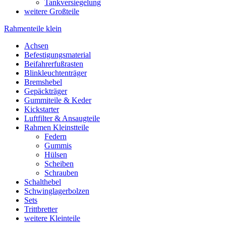
Tankversiegelung
weitere Großteile
Rahmenteile klein
Achsen
Befestigungsmaterial
Beifahrerfußrasten
Blinkleuchtenträger
Bremshebel
Gepäckträger
Gummiteile & Keder
Kickstarter
Luftfilter & Ansaugteile
Rahmen Kleinstteile
Federn
Gummis
Hülsen
Scheiben
Schrauben
Schalthebel
Schwinglagerbolzen
Sets
Trittbretter
weitere Kleinteile