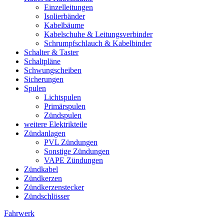
Einzelleitungen
Isolierbänder
Kabelbäume
Kabelschuhe & Leitungsverbinder
Schrumpfschlauch & Kabelbinder
Schalter & Taster
Schaltpläne
Schwungscheiben
Sicherungen
Spulen
Lichtspulen
Primärspulen
Zündspulen
weitere Elektrikteile
Zündanlagen
PVL Zündungen
Sonstige Zündungen
VAPE Zündungen
Zündkabel
Zündkerzen
Zündkerzenstecker
Zündschlösser
Fahrwerk