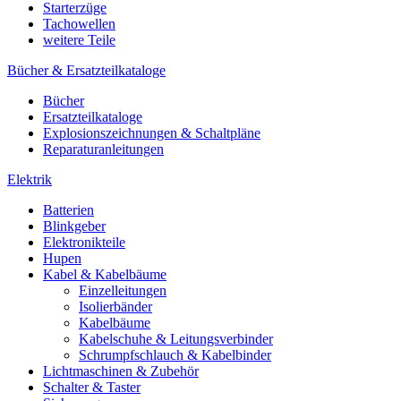
Starterzüge
Tachowellen
weitere Teile
Bücher & Ersatzteilkataloge
Bücher
Ersatzteilkataloge
Explosionszeichnungen & Schaltpläne
Reparaturanleitungen
Elektrik
Batterien
Blinkgeber
Elektronikteile
Hupen
Kabel & Kabelbäume
Einzelleitungen
Isolierbänder
Kabelbäume
Kabelschuhe & Leitungsverbinder
Schrumpfschlauch & Kabelbinder
Lichtmaschinen & Zubehör
Schalter & Taster