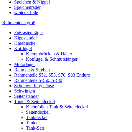
Speichen & Nippel
Speichenräder
weitere Teile
Rahmenteile groß
Fußrastenträger
Kippständer
Kniebleche
Kotflügel
Klemmbrücken & Halter
Kotflügel & Schmutzfänger
Motorlager
Rahmen & Streben
Rahmenteile S51, S53, S70, S83 Enduro
Rahmenteile SR50, SR80
Scheinwerfergehäuse
Schwingen
Seitenständer
Tanks & Seitendeckel
Klebefolien Tank & Seitendeckel
Seitendeckel
Tankdeckel
Tanks
Tank-Sets