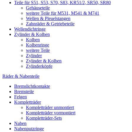
Teile für S51, S53, S70, S83, KR51/2, SR50, SR80
Gehäuseteile
weitere Teile für M531, M541 & M741
Wellen & Pleuelstangen
Zahnräder & Getriebeteile
Wellendichtringe
Zylinder & Kolben
Kolben
Kolbenringe
weitere Teile
Zylinder
Zylinder & Kolben
Zylinderköpfe
Räder & Nabenteile
Bremslichtkontakte
Bremsteile
Felgen
Kompletträder
Kompletträder unmontiert
Kompletträder vormontiert
Kompletträder-Sets
Naben
Nabenputzringe