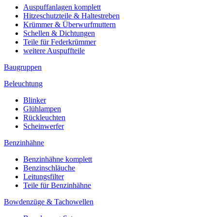
Auspuffanlagen komplett
Hitzeschutzteile & Haltestreben
Krümmer & Überwurfmuttern
Schellen & Dichtungen
Teile für Federkrümmer
weitere Auspuffteile
Baugruppen
Beleuchtung
Blinker
Glühlampen
Rückleuchten
Scheinwerfer
Benzinhähne
Benzinhähne komplett
Benzinschläuche
Leitungsfilter
Teile für Benzinhähne
Bowdenzüge & Tachowellen