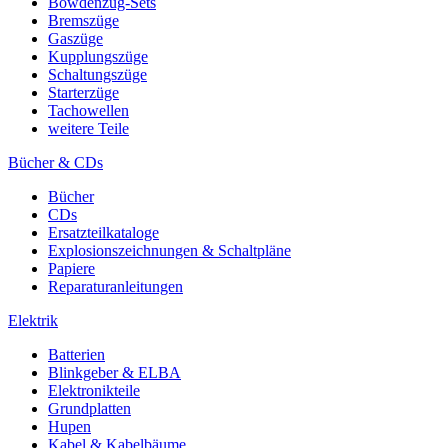
Bowdenzug-Sets
Bremszüge
Gaszüge
Kupplungszüge
Schaltungszüge
Starterzüge
Tachowellen
weitere Teile
Bücher & CDs
Bücher
CDs
Ersatzteilkataloge
Explosionszeichnungen & Schaltpläne
Papiere
Reparaturanleitungen
Elektrik
Batterien
Blinkgeber & ELBA
Elektronikteile
Grundplatten
Hupen
Kabel & Kabelbäume