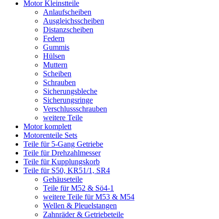
Motor Kleinstteile
Anlaufscheiben
Ausgleichsscheiben
Distanzscheiben
Federn
Gummis
Hülsen
Muttern
Scheiben
Schrauben
Sicherungsbleche
Sicherungsringe
Verschlussschrauben
weitere Teile
Motor komplett
Motorenteile Sets
Teile für 5-Gang Getriebe
Teile für Drehzahlmesser
Teile für Kupplungskorb
Teile für S50, KR51/1, SR4
Gehäuseteile
Teile für M52 & Sö4-1
weitere Teile für M53 & M54
Wellen & Pleuelstangen
Zahnräder & Getriebeteile