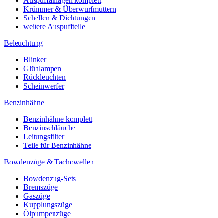
Auspuffanlagen komplett
Krümmer & Überwurfmuttern
Schellen & Dichtungen
weitere Auspuffteile
Beleuchtung
Blinker
Glühlampen
Rückleuchten
Scheinwerfer
Benzinhähne
Benzinhähne komplett
Benzinschläuche
Leitungsfilter
Teile für Benzinhähne
Bowdenzüge & Tachowellen
Bowdenzug-Sets
Bremszüge
Gaszüge
Kupplungszüge
Ölpumpenzüge