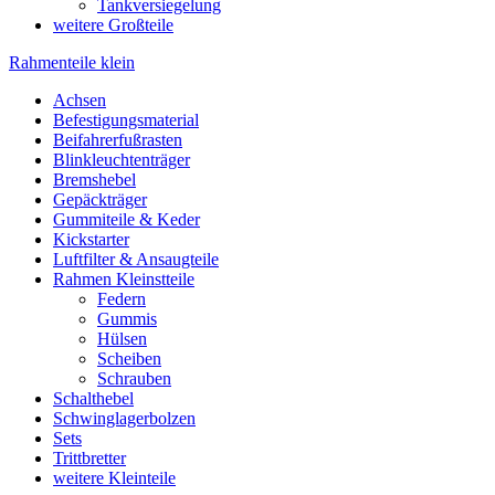
Tankversiegelung
weitere Großteile
Rahmenteile klein
Achsen
Befestigungsmaterial
Beifahrerfußrasten
Blinkleuchtenträger
Bremshebel
Gepäckträger
Gummiteile & Keder
Kickstarter
Luftfilter & Ansaugteile
Rahmen Kleinstteile
Federn
Gummis
Hülsen
Scheiben
Schrauben
Schalthebel
Schwinglagerbolzen
Sets
Trittbretter
weitere Kleinteile