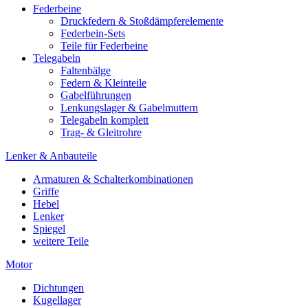
Federbeine
Druckfedern & Stoßdämpferelemente
Federbein-Sets
Teile für Federbeine
Telegabeln
Faltenbälge
Federn & Kleinteile
Gabelführungen
Lenkungslager & Gabelmuttern
Telegabeln komplett
Trag- & Gleitrohre
Lenker & Anbauteile
Armaturen & Schalterkombinationen
Griffe
Hebel
Lenker
Spiegel
weitere Teile
Motor
Dichtungen
Kugellager