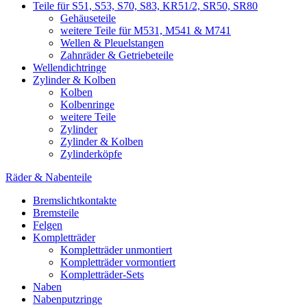
Teile für S51, S53, S70, S83, KR51/2, SR50, SR80
Gehäuseteile
weitere Teile für M531, M541 & M741
Wellen & Pleuelstangen
Zahnräder & Getriebeteile
Wellendichtringe
Zylinder & Kolben
Kolben
Kolbenringe
weitere Teile
Zylinder
Zylinder & Kolben
Zylinderköpfe
Räder & Nabenteile
Bremslichtkontakte
Bremsteile
Felgen
Kompletträder
Kompletträder unmontiert
Kompletträder vormontiert
Kompletträder-Sets
Naben
Nabenputzringe