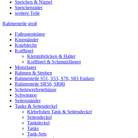
Speichen & Nippel
Speichenräder
weitere Teile
Rahmenteile groß
Fußrastenträger
Kippständer
Kniebleche
Kotflügel
Klemmbrücken & Halter
Kotflügel & Schmutzfänger
Motorlager
Rahmen & Streben
Rahmenteile S51, S53, S70, S83 Enduro
Rahmenteile SR50, SR80
Scheinwerfergehäuse
Schwingen
Seitenständer
Tanks & Seitendeckel
Klebefolien Tank & Seitendeckel
Seitendeckel
Tankdeckel
Tanks
Tank-Sets