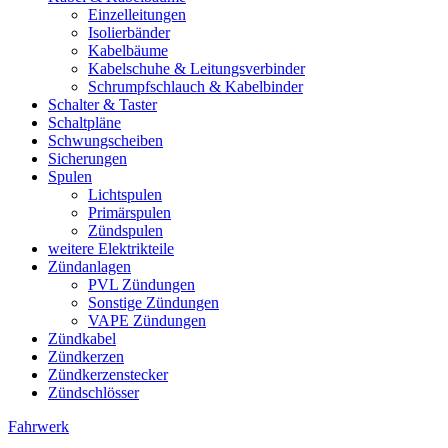
Einzelleitungen
Isolierbänder
Kabelbäume
Kabelschuhe & Leitungsverbinder
Schrumpfschlauch & Kabelbinder
Schalter & Taster
Schaltpläne
Schwungscheiben
Sicherungen
Spulen
Lichtspulen
Primärspulen
Zündspulen
weitere Elektrikteile
Zündanlagen
PVL Zündungen
Sonstige Zündungen
VAPE Zündungen
Zündkabel
Zündkerzen
Zündkerzenstecker
Zündschlösser
Fahrwerk