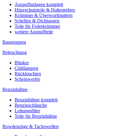
Auspuffanlagen komplett
Hitzeschutzteile & Haltestreben
Krümmer & Überwurfmuttern
Schellen & Dichtungen
Teile für Federkrümmer
weitere Auspuffteile
Baugruppen
Beleuchtung
Blinker
Glühlampen
Rückleuchten
Scheinwerfer
Benzinhähne
Benzinhähne komplett
Benzinschläuche
Leitungsfilter
Teile für Benzinhähne
Bowdenzüge & Tachowellen