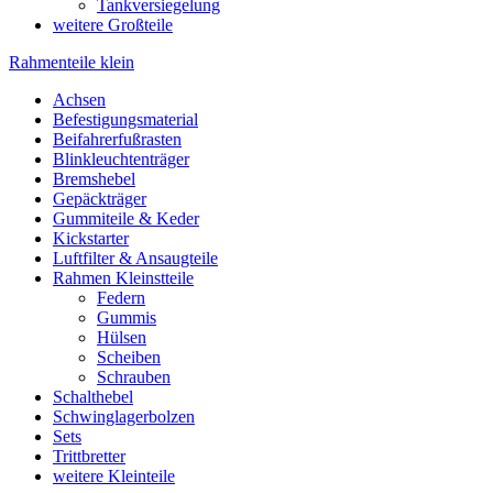
Tankversiegelung
weitere Großteile
Rahmenteile klein
Achsen
Befestigungsmaterial
Beifahrerfußrasten
Blinkleuchtenträger
Bremshebel
Gepäckträger
Gummiteile & Keder
Kickstarter
Luftfilter & Ansaugteile
Rahmen Kleinstteile
Federn
Gummis
Hülsen
Scheiben
Schrauben
Schalthebel
Schwinglagerbolzen
Sets
Trittbretter
weitere Kleinteile