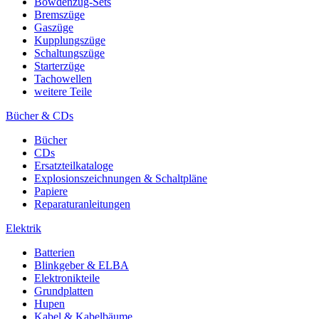
Bowdenzug-Sets
Bremszüge
Gaszüge
Kupplungszüge
Schaltungszüge
Starterzüge
Tachowellen
weitere Teile
Bücher & CDs
Bücher
CDs
Ersatzteilkataloge
Explosionszeichnungen & Schaltpläne
Papiere
Reparaturanleitungen
Elektrik
Batterien
Blinkgeber & ELBA
Elektronikteile
Grundplatten
Hupen
Kabel & Kabelbäume