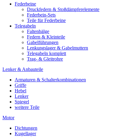
Federbeine
Druckfedern & Stoßdämpferelemente
Federbein-Sets
Teile für Federbeine
Telegabeln
Faltenbälge
Federn & Kleinteile
Gabelführungen
Lenkungslager & Gabelmuttern
Telegabeln komplett
Trag- & Gleitrohre
Lenker & Anbauteile
Armaturen & Schalterkombinationen
Griffe
Hebel
Lenker
Spiegel
weitere Teile
Motor
Dichtungen
Kugellager