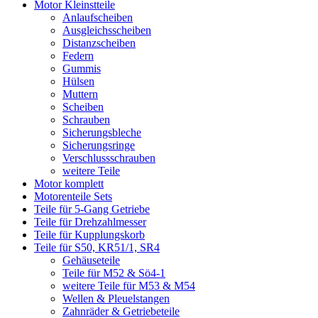
Motor Kleinstteile
Anlaufscheiben
Ausgleichsscheiben
Distanzscheiben
Federn
Gummis
Hülsen
Muttern
Scheiben
Schrauben
Sicherungsbleche
Sicherungsringe
Verschlussschrauben
weitere Teile
Motor komplett
Motorenteile Sets
Teile für 5-Gang Getriebe
Teile für Drehzahlmesser
Teile für Kupplungskorb
Teile für S50, KR51/1, SR4
Gehäuseteile
Teile für M52 & Sö4-1
weitere Teile für M53 & M54
Wellen & Pleuelstangen
Zahnräder & Getriebeteile