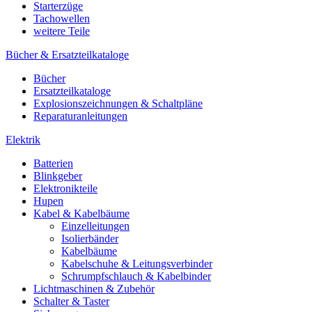
Starterzüge
Tachowellen
weitere Teile
Bücher & Ersatzteilkataloge
Bücher
Ersatzteilkataloge
Explosionszeichnungen & Schaltpläne
Reparaturanleitungen
Elektrik
Batterien
Blinkgeber
Elektronikteile
Hupen
Kabel & Kabelbäume
Einzelleitungen
Isolierbänder
Kabelbäume
Kabelschuhe & Leitungsverbinder
Schrumpfschlauch & Kabelbinder
Lichtmaschinen & Zubehör
Schalter & Taster