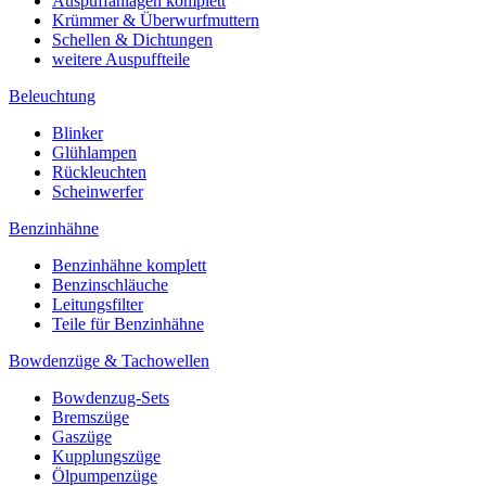
Auspuffanlagen komplett
Krümmer & Überwurfmuttern
Schellen & Dichtungen
weitere Auspuffteile
Beleuchtung
Blinker
Glühlampen
Rückleuchten
Scheinwerfer
Benzinhähne
Benzinhähne komplett
Benzinschläuche
Leitungsfilter
Teile für Benzinhähne
Bowdenzüge & Tachowellen
Bowdenzug-Sets
Bremszüge
Gaszüge
Kupplungszüge
Ölpumpenzüge