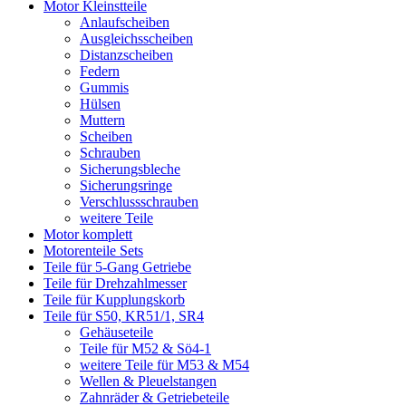
Motor Kleinstteile
Anlaufscheiben
Ausgleichsscheiben
Distanzscheiben
Federn
Gummis
Hülsen
Muttern
Scheiben
Schrauben
Sicherungsbleche
Sicherungsringe
Verschlussschrauben
weitere Teile
Motor komplett
Motorenteile Sets
Teile für 5-Gang Getriebe
Teile für Drehzahlmesser
Teile für Kupplungskorb
Teile für S50, KR51/1, SR4
Gehäuseteile
Teile für M52 & Sö4-1
weitere Teile für M53 & M54
Wellen & Pleuelstangen
Zahnräder & Getriebeteile