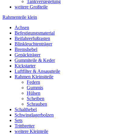
Tankversiegelung
weitere Großteile
Rahmenteile klein
Achsen
Befestigungsmaterial
Beifahrerfußrasten
Blinkleuchtenträger
Bremshebel
Gepäckträger
Gummiteile & Keder
Kickstarter
Luftfilter & Ansaugteile
Rahmen Kleinstteile
Federn
Gummis
Hülsen
Scheiben
Schrauben
Schalthebel
Schwinglagerbolzen
Sets
Trittbretter
weitere Kleinteile