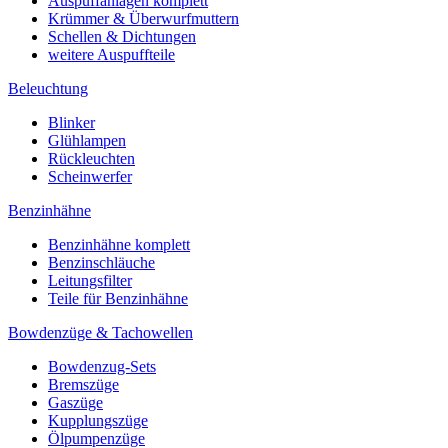
Auspuffanlagen komplett
Krümmer & Überwurfmuttern
Schellen & Dichtungen
weitere Auspuffteile
Beleuchtung
Blinker
Glühlampen
Rückleuchten
Scheinwerfer
Benzinhähne
Benzinhähne komplett
Benzinschläuche
Leitungsfilter
Teile für Benzinhähne
Bowdenzüge & Tachowellen
Bowdenzug-Sets
Bremszüge
Gaszüge
Kupplungszüge
Ölpumpenzüge