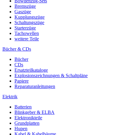
Bowdenzug-Sets
Bremszüge
Gaszüge
Kupplungszüge
Schaltungszüge
Starterzüge
Tachowellen
weitere Teile
Bücher & CDs
Bücher
CDs
Ersatzteilkataloge
Explosionszeichnungen & Schaltpläne
Papiere
Reparaturanleitungen
Elektrik
Batterien
Blinkgeber & ELBA
Elektronikteile
Grundplatten
Hupen
Kabel & Kabelbäume