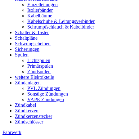
Einzelleitungen
Isolierbänder
Kabelbäume
Kabelschuhe & Leitungsverbinder
Schrumpfschlauch & Kabelbinder
Schalter & Taster
Schaltpläne
Schwungscheiben
Sicherungen
Spulen
Lichtspulen
Primärspulen
Zündspulen
weitere Elektrikteile
Zündanlagen
PVL Zündungen
Sonstige Zündungen
VAPE Zündungen
Zündkabel
Zündkerzen
Zündkerzenstecker
Zündschlösser
Fahrwerk