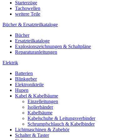
Starterzüge
Tachowellen
weitere Teile
Bücher & Ersatzteilkataloge
Bücher
Ersatzteilkataloge
Explosionszeichnungen & Schaltpläne
Reparaturanleitungen
Elektrik
Batterien
Blinkgeber
Elektronikteile
Hupen
Kabel & Kabelbäume
Einzelleitungen
Isolierbänder
Kabelbäume
Kabelschuhe & Leitungsverbinder
Schrumpfschlauch & Kabelbinder
Lichtmaschinen & Zubehör
Schalter & Taster