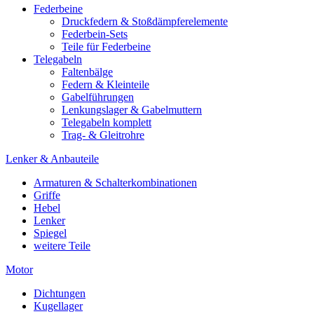
Federbeine
Druckfedern & Stoßdämpferelemente
Federbein-Sets
Teile für Federbeine
Telegabeln
Faltenbälge
Federn & Kleinteile
Gabelführungen
Lenkungslager & Gabelmuttern
Telegabeln komplett
Trag- & Gleitrohre
Lenker & Anbauteile
Armaturen & Schalterkombinationen
Griffe
Hebel
Lenker
Spiegel
weitere Teile
Motor
Dichtungen
Kugellager