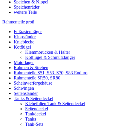
Speichen & Nippel
Speichenräder
weitere Teile
Rahmenteile groß
Fußrastenträger
Kippständer
Kniebleche
Kotflügel
Klemmbrücken & Halter
Kotflügel & Schmutzfänger
Motorlager
Rahmen & Streben
Rahmenteile S51, S53, S70, S83 Enduro
Rahmenteile SR50, SR80
Scheinwerfergehäuse
Schwingen
Seitenständer
Tanks & Seitendeckel
Klebefolien Tank & Seitendeckel
Seitendeckel
Tankdeckel
Tanks
Tank-Sets