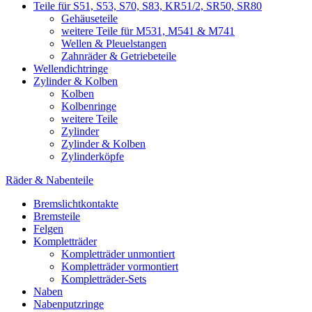
Teile für S51, S53, S70, S83, KR51/2, SR50, SR80
Gehäuseteile
weitere Teile für M531, M541 & M741
Wellen & Pleuelstangen
Zahnräder & Getriebeteile
Wellendichtringe
Zylinder & Kolben
Kolben
Kolbenringe
weitere Teile
Zylinder
Zylinder & Kolben
Zylinderköpfe
Räder & Nabenteile
Bremslichtkontakte
Bremsteile
Felgen
Kompletträder
Kompletträder unmontiert
Kompletträder vormontiert
Kompletträder-Sets
Naben
Nabenputzringe