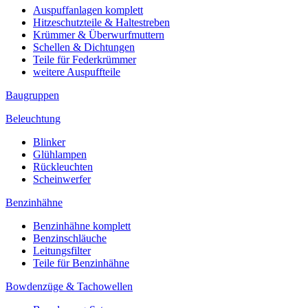
Auspuffanlagen komplett
Hitzeschutzteile & Haltestreben
Krümmer & Überwurfmuttern
Schellen & Dichtungen
Teile für Federkrümmer
weitere Auspuffteile
Baugruppen
Beleuchtung
Blinker
Glühlampen
Rückleuchten
Scheinwerfer
Benzinhähne
Benzinhähne komplett
Benzinschläuche
Leitungsfilter
Teile für Benzinhähne
Bowdenzüge & Tachowellen