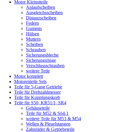
Motor Kleinstteile
Anlaufscheiben
Ausgleichsscheiben
Distanzscheiben
Federn
Gummis
Hülsen
Muttern
Scheiben
Schrauben
Sicherungsbleche
Sicherungsringe
Verschlussschrauben
weitere Teile
Motor komplett
Motorenteile Sets
Teile für 5-Gang Getriebe
Teile für Drehzahlmesser
Teile für Kupplungskorb
Teile für S50, KR51/1, SR4
Gehäuseteile
Teile für M52 & Sö4-1
weitere Teile für M53 & M54
Wellen & Pleuelstangen
Zahnräder & Getriebeteile