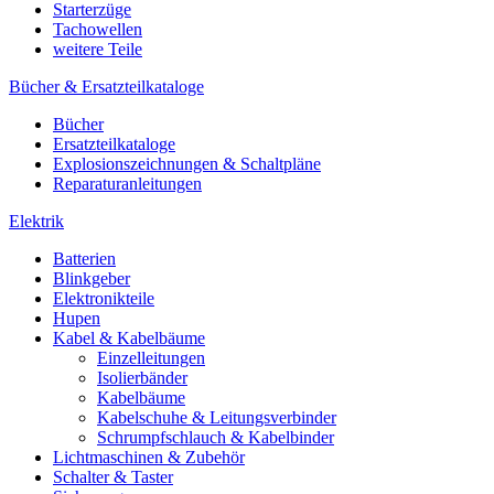
Starterzüge
Tachowellen
weitere Teile
Bücher & Ersatzteilkataloge
Bücher
Ersatzteilkataloge
Explosionszeichnungen & Schaltpläne
Reparaturanleitungen
Elektrik
Batterien
Blinkgeber
Elektronikteile
Hupen
Kabel & Kabelbäume
Einzelleitungen
Isolierbänder
Kabelbäume
Kabelschuhe & Leitungsverbinder
Schrumpfschlauch & Kabelbinder
Lichtmaschinen & Zubehör
Schalter & Taster