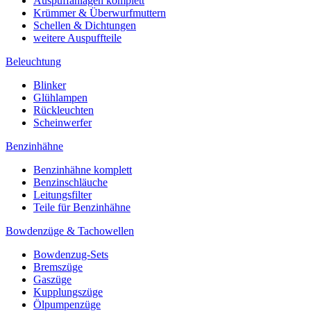
Auspuffanlagen komplett
Krümmer & Überwurfmuttern
Schellen & Dichtungen
weitere Auspuffteile
Beleuchtung
Blinker
Glühlampen
Rückleuchten
Scheinwerfer
Benzinhähne
Benzinhähne komplett
Benzinschläuche
Leitungsfilter
Teile für Benzinhähne
Bowdenzüge & Tachowellen
Bowdenzug-Sets
Bremszüge
Gaszüge
Kupplungszüge
Ölpumpenzüge