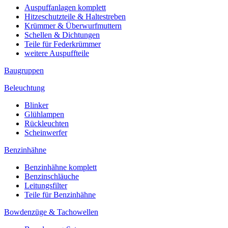
Auspuffanlagen komplett
Hitzeschutzteile & Haltestreben
Krümmer & Überwurfmuttern
Schellen & Dichtungen
Teile für Federkrümmer
weitere Auspuffteile
Baugruppen
Beleuchtung
Blinker
Glühlampen
Rückleuchten
Scheinwerfer
Benzinhähne
Benzinhähne komplett
Benzinschläuche
Leitungsfilter
Teile für Benzinhähne
Bowdenzüge & Tachowellen