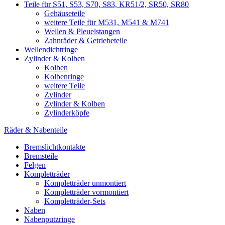
Teile für S51, S53, S70, S83, KR51/2, SR50, SR80
Gehäuseteile
weitere Teile für M531, M541 & M741
Wellen & Pleuelstangen
Zahnräder & Getriebeteile
Wellendichtringe
Zylinder & Kolben
Kolben
Kolbenringe
weitere Teile
Zylinder
Zylinder & Kolben
Zylinderköpfe
Räder & Nabenteile
Bremslichtkontakte
Bremsteile
Felgen
Kompletträder
Kompletträder unmontiert
Kompletträder vormontiert
Kompletträder-Sets
Naben
Nabenputzringe