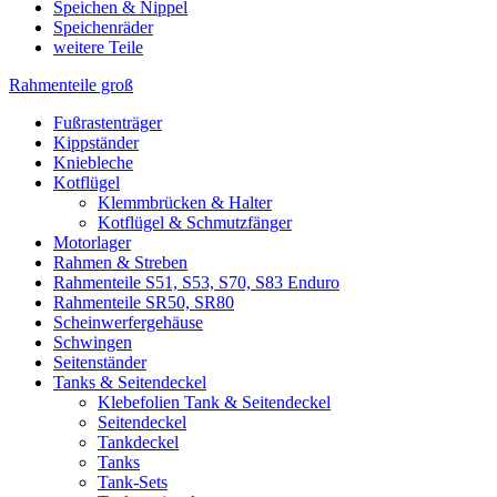
Speichen & Nippel
Speichenräder
weitere Teile
Rahmenteile groß
Fußrastenträger
Kippständer
Kniebleche
Kotflügel
Klemmbrücken & Halter
Kotflügel & Schmutzfänger
Motorlager
Rahmen & Streben
Rahmenteile S51, S53, S70, S83 Enduro
Rahmenteile SR50, SR80
Scheinwerfergehäuse
Schwingen
Seitenständer
Tanks & Seitendeckel
Klebefolien Tank & Seitendeckel
Seitendeckel
Tankdeckel
Tanks
Tank-Sets