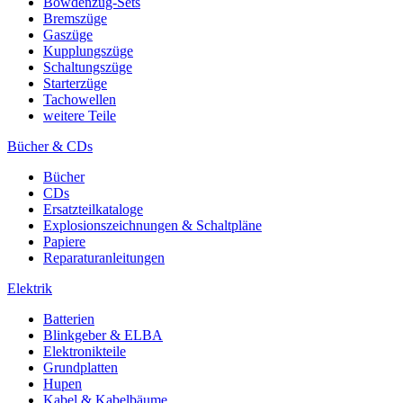
Bowdenzug-Sets
Bremszüge
Gaszüge
Kupplungszüge
Schaltungszüge
Starterzüge
Tachowellen
weitere Teile
Bücher & CDs
Bücher
CDs
Ersatzteilkataloge
Explosionszeichnungen & Schaltpläne
Papiere
Reparaturanleitungen
Elektrik
Batterien
Blinkgeber & ELBA
Elektronikteile
Grundplatten
Hupen
Kabel & Kabelbäume