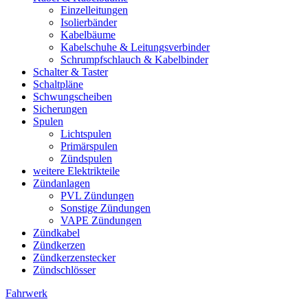
Einzelleitungen
Isolierbänder
Kabelbäume
Kabelschuhe & Leitungsverbinder
Schrumpfschlauch & Kabelbinder
Schalter & Taster
Schaltpläne
Schwungscheiben
Sicherungen
Spulen
Lichtspulen
Primärspulen
Zündspulen
weitere Elektrikteile
Zündanlagen
PVL Zündungen
Sonstige Zündungen
VAPE Zündungen
Zündkabel
Zündkerzen
Zündkerzenstecker
Zündschlösser
Fahrwerk