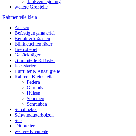
Tankversiegelung
weitere Großteile
Rahmenteile klein
Achsen
Befestigungsmaterial
Beifahrerfußrasten
Blinkleuchtenträger
Bremshebel
Gepäckträger
Gummiteile & Keder
Kickstarter
Luftfilter & Ansaugteile
Rahmen Kleinstteile
Federn
Gummis
Hülsen
Scheiben
Schrauben
Schalthebel
Schwinglagerbolzen
Sets
Trittbretter
weitere Kleinteile