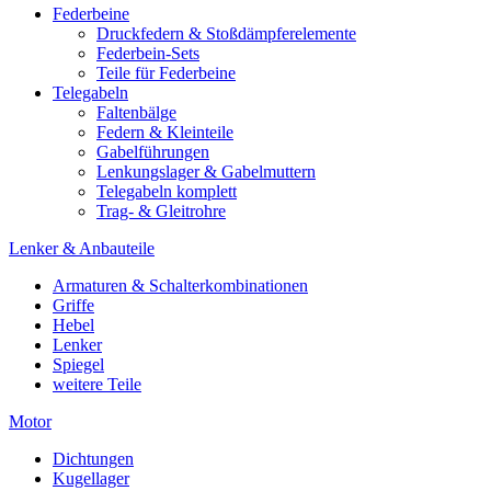
Federbeine
Druckfedern & Stoßdämpferelemente
Federbein-Sets
Teile für Federbeine
Telegabeln
Faltenbälge
Federn & Kleinteile
Gabelführungen
Lenkungslager & Gabelmuttern
Telegabeln komplett
Trag- & Gleitrohre
Lenker & Anbauteile
Armaturen & Schalterkombinationen
Griffe
Hebel
Lenker
Spiegel
weitere Teile
Motor
Dichtungen
Kugellager