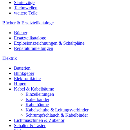
Starterzüge
Tachowellen
weitere Teile
Bücher & Ersatzteilkataloge
Bücher
Ersatzteilkataloge
Explosionszeichnungen & Schaltpläne
Reparaturanleitungen
Elektrik
Batterien
Blinkgeber
Elektronikteile
Hupen
Kabel & Kabelbäume
Einzelleitungen
Isolierbänder
Kabelbäume
Kabelschuhe & Leitungsverbinder
Schrumpfschlauch & Kabelbinder
Lichtmaschinen & Zubehör
Schalter & Taster