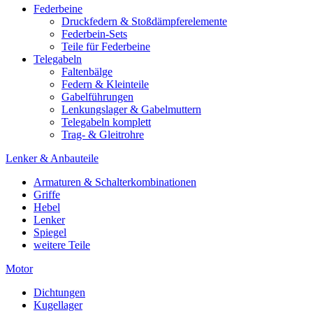
Federbeine
Druckfedern & Stoßdämpferelemente
Federbein-Sets
Teile für Federbeine
Telegabeln
Faltenbälge
Federn & Kleinteile
Gabelführungen
Lenkungslager & Gabelmuttern
Telegabeln komplett
Trag- & Gleitrohre
Lenker & Anbauteile
Armaturen & Schalterkombinationen
Griffe
Hebel
Lenker
Spiegel
weitere Teile
Motor
Dichtungen
Kugellager