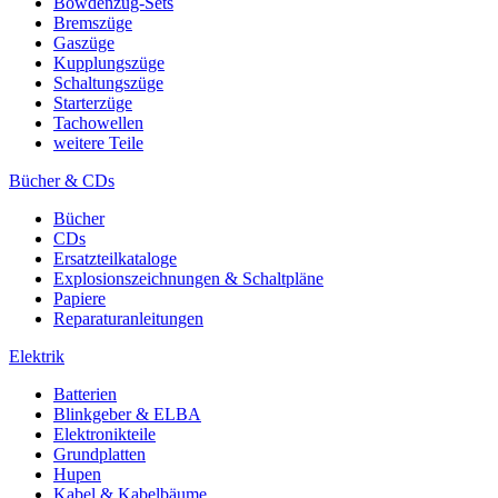
Bowdenzug-Sets
Bremszüge
Gaszüge
Kupplungszüge
Schaltungszüge
Starterzüge
Tachowellen
weitere Teile
Bücher & CDs
Bücher
CDs
Ersatzteilkataloge
Explosionszeichnungen & Schaltpläne
Papiere
Reparaturanleitungen
Elektrik
Batterien
Blinkgeber & ELBA
Elektronikteile
Grundplatten
Hupen
Kabel & Kabelbäume