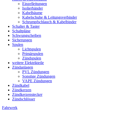
Einzelleitungen
Isolierbänder
Kabelbäume
Kabelschuhe & Leitungsverbinder
Schrumpfschlauch & Kabelbinder
Schalter & Taster
Schaltpläne
Schwungscheiben
Sicherungen
Spulen
Lichtspulen
Primärspulen
Zündspulen
weitere Elektrikteile
Zündanlagen
PVL Zündungen
Sonstige Zündungen
VAPE Zündungen
Zündkabel
Zündkerzen
Zündkerzenstecker
Zündschlösser
Fahrwerk