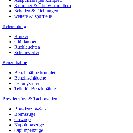
Auspuffanlagen komplett
Krümmer & Überwurfmuttern
Schellen & Dichtungen
weitere Auspuffteile
Beleuchtung
Blinker
Glühlampen
Rückleuchten
Scheinwerfer
Benzinhähne
Benzinhähne komplett
Benzinschläuche
Leitungsfilter
Teile für Benzinhähne
Bowdenzüge & Tachowellen
Bowdenzug-Sets
Bremszüge
Gaszüge
Kupplungszüge
Ölpumpenzüge