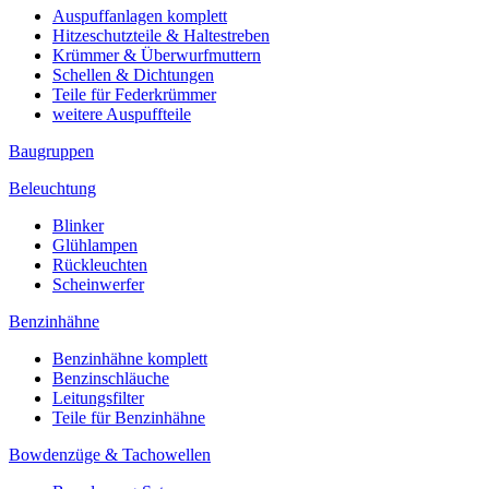
Auspuffanlagen komplett
Hitzeschutzteile & Haltestreben
Krümmer & Überwurfmuttern
Schellen & Dichtungen
Teile für Federkrümmer
weitere Auspuffteile
Baugruppen
Beleuchtung
Blinker
Glühlampen
Rückleuchten
Scheinwerfer
Benzinhähne
Benzinhähne komplett
Benzinschläuche
Leitungsfilter
Teile für Benzinhähne
Bowdenzüge & Tachowellen