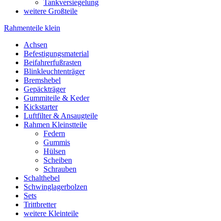
Tankversiegelung
weitere Großteile
Rahmenteile klein
Achsen
Befestigungsmaterial
Beifahrerfußrasten
Blinkleuchtenträger
Bremshebel
Gepäckträger
Gummiteile & Keder
Kickstarter
Luftfilter & Ansaugteile
Rahmen Kleinstteile
Federn
Gummis
Hülsen
Scheiben
Schrauben
Schalthebel
Schwinglagerbolzen
Sets
Trittbretter
weitere Kleinteile