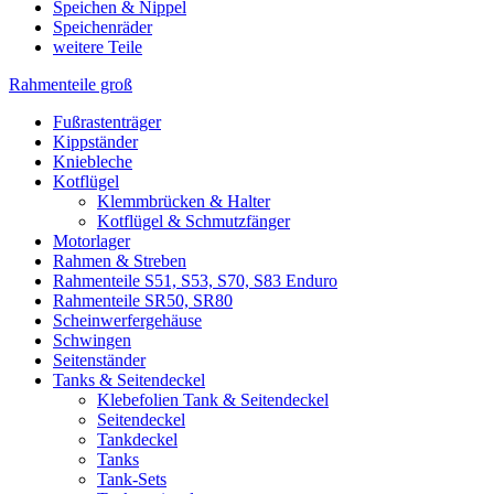
Speichen & Nippel
Speichenräder
weitere Teile
Rahmenteile groß
Fußrastenträger
Kippständer
Kniebleche
Kotflügel
Klemmbrücken & Halter
Kotflügel & Schmutzfänger
Motorlager
Rahmen & Streben
Rahmenteile S51, S53, S70, S83 Enduro
Rahmenteile SR50, SR80
Scheinwerfergehäuse
Schwingen
Seitenständer
Tanks & Seitendeckel
Klebefolien Tank & Seitendeckel
Seitendeckel
Tankdeckel
Tanks
Tank-Sets