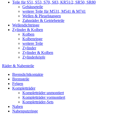
Teile für S51, S53, S70, S83, KR51/2, SR50, SR80
Gehäuseteile
weitere Teile für M531, M541 & M741
Wellen & Pleuelstangen
Zahnräder & Getriebeteile
Wellendichtringe
Zylinder & Kolben
Kolben
Kolbenringe
weitere Teile
Zylinder
Zylinder & Kolben
Zylinderköpfe
Räder & Nabenteile
Bremslichtkontakte
Bremsteile
Felgen
Kompletträder
Kompletträder unmontiert
Kompletträder vormontiert
Kompletträder-Sets
Naben
Nabenputzringe