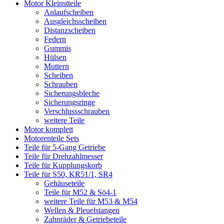
Motor Kleinstteile
Anlaufscheiben
Ausgleichsscheiben
Distanzscheiben
Federn
Gummis
Hülsen
Muttern
Scheiben
Schrauben
Sicherungsbleche
Sicherungsringe
Verschlussschrauben
weitere Teile
Motor komplett
Motorenteile Sets
Teile für 5-Gang Getriebe
Teile für Drehzahlmesser
Teile für Kupplungskorb
Teile für S50, KR51/1, SR4
Gehäuseteile
Teile für M52 & Sö4-1
weitere Teile für M53 & M54
Wellen & Pleuelstangen
Zahnräder & Getriebeteile