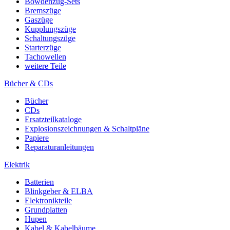
Bowdenzug-Sets
Bremszüge
Gaszüge
Kupplungszüge
Schaltungszüge
Starterzüge
Tachowellen
weitere Teile
Bücher & CDs
Bücher
CDs
Ersatzteilkataloge
Explosionszeichnungen & Schaltpläne
Papiere
Reparaturanleitungen
Elektrik
Batterien
Blinkgeber & ELBA
Elektronikteile
Grundplatten
Hupen
Kabel & Kabelbäume