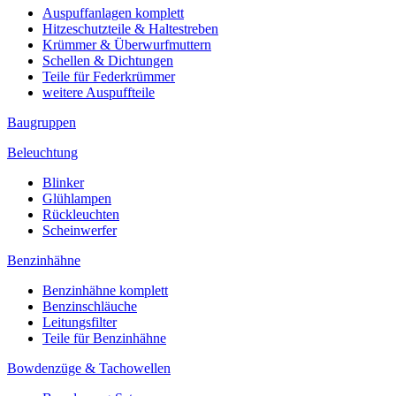
Auspuffanlagen komplett
Hitzeschutzteile & Haltestreben
Krümmer & Überwurfmuttern
Schellen & Dichtungen
Teile für Federkrümmer
weitere Auspuffteile
Baugruppen
Beleuchtung
Blinker
Glühlampen
Rückleuchten
Scheinwerfer
Benzinhähne
Benzinhähne komplett
Benzinschläuche
Leitungsfilter
Teile für Benzinhähne
Bowdenzüge & Tachowellen