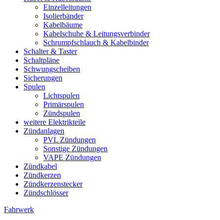
Einzelleitungen
Isolierbänder
Kabelbäume
Kabelschuhe & Leitungsverbinder
Schrumpfschlauch & Kabelbinder
Schalter & Taster
Schaltpläne
Schwungscheiben
Sicherungen
Spulen
Lichtspulen
Primärspulen
Zündspulen
weitere Elektrikteile
Zündanlagen
PVL Zündungen
Sonstige Zündungen
VAPE Zündungen
Zündkabel
Zündkerzen
Zündkerzenstecker
Zündschlösser
Fahrwerk