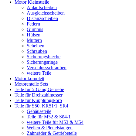
Motor Kleinstteile
Anlaufscheiben
Ausgleichsscheiben
Distanzscheiben
Federn
Gummis
Hülsen
Muttern
Scheiben
Schrauben
Sicherungsbleche
Sicherungsringe
Verschlussschrauben
weitere Teile
Motor komplett
Motorenteile Sets
Teile für 5-Gang Getriebe
Teile für Drehzahlmesser
Teile für Kupplungskorb
Teile für S50, KR51/1, SR4
Gehäuseteile
Teile für M52 & Sö4-1
weitere Teile für M53 & M54
Wellen & Pleuelstangen
Zahnräder & Getriebeteile