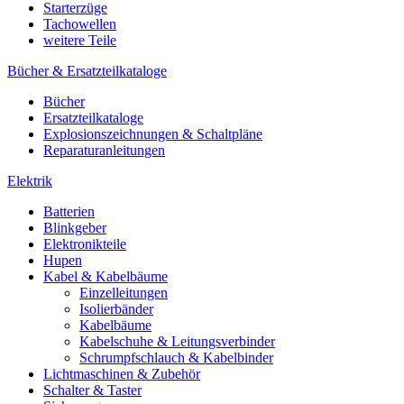
Starterzüge
Tachowellen
weitere Teile
Bücher & Ersatzteilkataloge
Bücher
Ersatzteilkataloge
Explosionszeichnungen & Schaltpläne
Reparaturanleitungen
Elektrik
Batterien
Blinkgeber
Elektronikteile
Hupen
Kabel & Kabelbäume
Einzelleitungen
Isolierbänder
Kabelbäume
Kabelschuhe & Leitungsverbinder
Schrumpfschlauch & Kabelbinder
Lichtmaschinen & Zubehör
Schalter & Taster