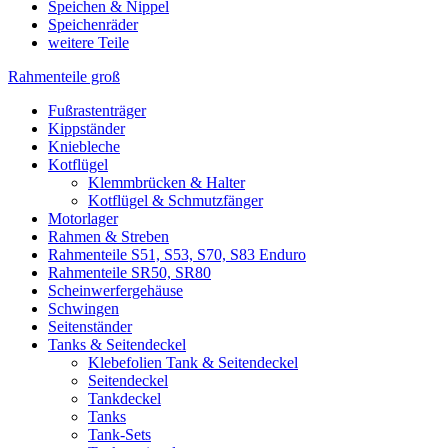
Speichen & Nippel
Speichenräder
weitere Teile
Rahmenteile groß
Fußrastenträger
Kippständer
Kniebleche
Kotflügel
Klemmbrücken & Halter
Kotflügel & Schmutzfänger
Motorlager
Rahmen & Streben
Rahmenteile S51, S53, S70, S83 Enduro
Rahmenteile SR50, SR80
Scheinwerfergehäuse
Schwingen
Seitenständer
Tanks & Seitendeckel
Klebefolien Tank & Seitendeckel
Seitendeckel
Tankdeckel
Tanks
Tank-Sets