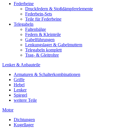
Federbeine
Druckfedern & Stoßdämpferelemente
Federbein-Sets
Teile für Federbeine
Telegabeln
Faltenbälge
Federn & Kleinteile
Gabelführungen
Lenkungslager & Gabelmuttern
Telegabeln komplett
Trag- & Gleitrohre
Lenker & Anbauteile
Armaturen & Schalterkombinationen
Griffe
Hebel
Lenker
Spiegel
weitere Teile
Motor
Dichtungen
Kugellager