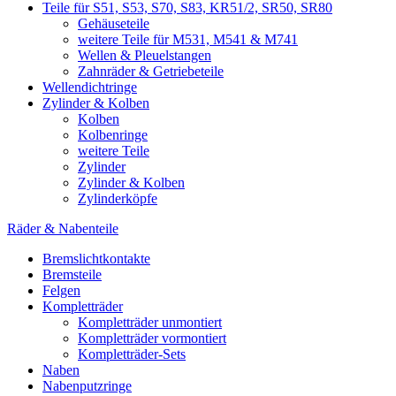
Teile für S51, S53, S70, S83, KR51/2, SR50, SR80
Gehäuseteile
weitere Teile für M531, M541 & M741
Wellen & Pleuelstangen
Zahnräder & Getriebeteile
Wellendichtringe
Zylinder & Kolben
Kolben
Kolbenringe
weitere Teile
Zylinder
Zylinder & Kolben
Zylinderköpfe
Räder & Nabenteile
Bremslichtkontakte
Bremsteile
Felgen
Kompletträder
Kompletträder unmontiert
Kompletträder vormontiert
Kompletträder-Sets
Naben
Nabenputzringe