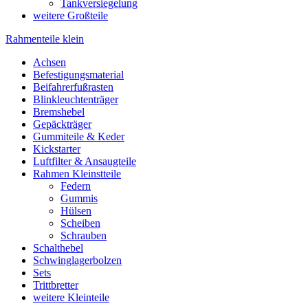
Tankversiegelung
weitere Großteile
Rahmenteile klein
Achsen
Befestigungsmaterial
Beifahrerfußrasten
Blinkleuchtenträger
Bremshebel
Gepäckträger
Gummiteile & Keder
Kickstarter
Luftfilter & Ansaugteile
Rahmen Kleinstteile
Federn
Gummis
Hülsen
Scheiben
Schrauben
Schalthebel
Schwinglagerbolzen
Sets
Trittbretter
weitere Kleinteile