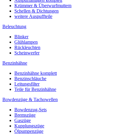
Auspuffanlagen komplett
Krümmer & Überwurfmuttern
Schellen & Dichtungen
weitere Auspuffteile
Beleuchtung
Blinker
Glühlampen
Rückleuchten
Scheinwerfer
Benzinhähne
Benzinhähne komplett
Benzinschläuche
Leitungsfilter
Teile für Benzinhähne
Bowdenzüge & Tachowellen
Bowdenzug-Sets
Bremszüge
Gaszüge
Kupplungszüge
Ölpumpenzüge