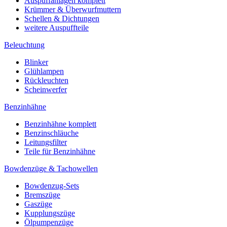
Auspuffanlagen komplett
Krümmer & Überwurfmuttern
Schellen & Dichtungen
weitere Auspuffteile
Beleuchtung
Blinker
Glühlampen
Rückleuchten
Scheinwerfer
Benzinhähne
Benzinhähne komplett
Benzinschläuche
Leitungsfilter
Teile für Benzinhähne
Bowdenzüge & Tachowellen
Bowdenzug-Sets
Bremszüge
Gaszüge
Kupplungszüge
Ölpumpenzüge