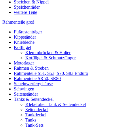
Speichen & Nippel
Speichenräder
weitere Teile
Rahmenteile groß
Fußrastenträger
Kippständer
Kniebleche
Kotflügel
Klemmbrücken & Halter
Kotflügel & Schmutzfänger
Motorlager
Rahmen & Streben
Rahmenteile S51, S53, S70, S83 Enduro
Rahmenteile SR50, SR80
Scheinwerfergehäuse
Schwingen
Seitenständer
Tanks & Seitendeckel
Klebefolien Tank & Seitendeckel
Seitendeckel
Tankdeckel
Tanks
Tank-Sets