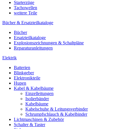
Starterzüge
Tachowellen
weitere Teile
Bücher & Ersatzteilkataloge
Bücher
Ersatzteilkataloge
Explosionszeichnungen & Schaltpläne
Reparaturanleitungen
Elektrik
Batterien
Blinkgeber
Elektronikteile
Hupen
Kabel & Kabelbäume
Einzelleitungen
Isolierbänder
Kabelbäume
Kabelschuhe & Leitungsverbinder
Schrumpfschlauch & Kabelbinder
Lichtmaschinen & Zubehör
Schalter & Taster