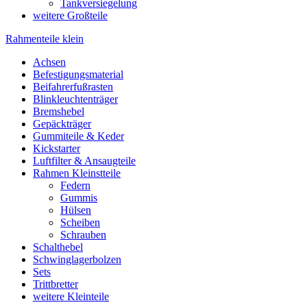
Tankversiegelung
weitere Großteile
Rahmenteile klein
Achsen
Befestigungsmaterial
Beifahrerfußrasten
Blinkleuchtenträger
Bremshebel
Gepäckträger
Gummiteile & Keder
Kickstarter
Luftfilter & Ansaugteile
Rahmen Kleinstteile
Federn
Gummis
Hülsen
Scheiben
Schrauben
Schalthebel
Schwinglagerbolzen
Sets
Trittbretter
weitere Kleinteile