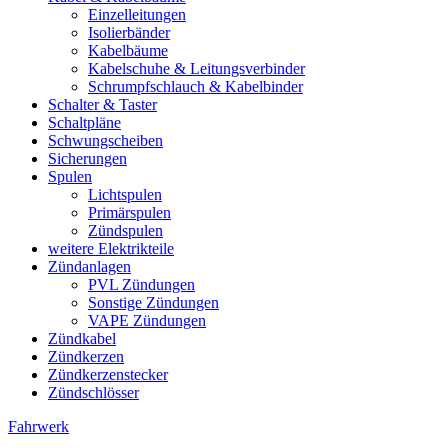
Einzelleitungen
Isolierbänder
Kabelbäume
Kabelschuhe & Leitungsverbinder
Schrumpfschlauch & Kabelbinder
Schalter & Taster
Schaltpläne
Schwungscheiben
Sicherungen
Spulen
Lichtspulen
Primärspulen
Zündspulen
weitere Elektrikteile
Zündanlagen
PVL Zündungen
Sonstige Zündungen
VAPE Zündungen
Zündkabel
Zündkerzen
Zündkerzenstecker
Zündschlösser
Fahrwerk