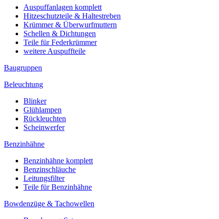
Auspuffanlagen komplett
Hitzeschutzteile & Haltestreben
Krümmer & Überwurfmuttern
Schellen & Dichtungen
Teile für Federkrümmer
weitere Auspuffteile
Baugruppen
Beleuchtung
Blinker
Glühlampen
Rückleuchten
Scheinwerfer
Benzinhähne
Benzinhähne komplett
Benzinschläuche
Leitungsfilter
Teile für Benzinhähne
Bowdenzüge & Tachowellen