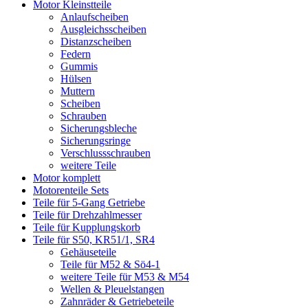
Motor Kleinstteile
Anlaufscheiben
Ausgleichsscheiben
Distanzscheiben
Federn
Gummis
Hülsen
Muttern
Scheiben
Schrauben
Sicherungsbleche
Sicherungsringe
Verschlussschrauben
weitere Teile
Motor komplett
Motorenteile Sets
Teile für 5-Gang Getriebe
Teile für Drehzahlmesser
Teile für Kupplungskorb
Teile für S50, KR51/1, SR4
Gehäuseteile
Teile für M52 & Sö4-1
weitere Teile für M53 & M54
Wellen & Pleuelstangen
Zahnräder & Getriebeteile