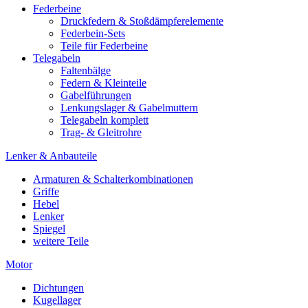
Federbeine
Druckfedern & Stoßdämpferelemente
Federbein-Sets
Teile für Federbeine
Telegabeln
Faltenbälge
Federn & Kleinteile
Gabelführungen
Lenkungslager & Gabelmuttern
Telegabeln komplett
Trag- & Gleitrohre
Lenker & Anbauteile
Armaturen & Schalterkombinationen
Griffe
Hebel
Lenker
Spiegel
weitere Teile
Motor
Dichtungen
Kugellager