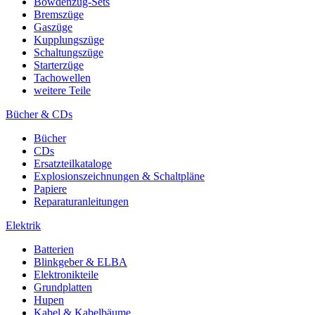
Bowdenzug-Sets
Bremszüge
Gaszüge
Kupplungszüge
Schaltungszüge
Starterzüge
Tachowellen
weitere Teile
Bücher & CDs
Bücher
CDs
Ersatzteilkataloge
Explosionszeichnungen & Schaltpläne
Papiere
Reparaturanleitungen
Elektrik
Batterien
Blinkgeber & ELBA
Elektronikteile
Grundplatten
Hupen
Kabel & Kabelbäume