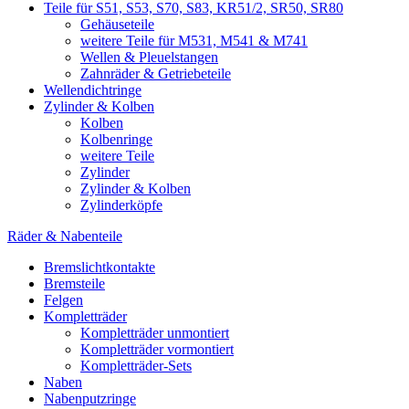
Teile für S51, S53, S70, S83, KR51/2, SR50, SR80
Gehäuseteile
weitere Teile für M531, M541 & M741
Wellen & Pleuelstangen
Zahnräder & Getriebeteile
Wellendichtringe
Zylinder & Kolben
Kolben
Kolbenringe
weitere Teile
Zylinder
Zylinder & Kolben
Zylinderköpfe
Räder & Nabenteile
Bremslichtkontakte
Bremsteile
Felgen
Kompletträder
Kompletträder unmontiert
Kompletträder vormontiert
Kompletträder-Sets
Naben
Nabenputzringe