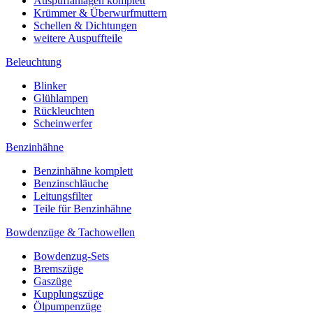
Auspuffanlagen komplett
Krümmer & Überwurfmuttern
Schellen & Dichtungen
weitere Auspuffteile
Beleuchtung
Blinker
Glühlampen
Rückleuchten
Scheinwerfer
Benzinhähne
Benzinhähne komplett
Benzinschläuche
Leitungsfilter
Teile für Benzinhähne
Bowdenzüge & Tachowellen
Bowdenzug-Sets
Bremszüge
Gaszüge
Kupplungszüge
Ölpumpenzüge