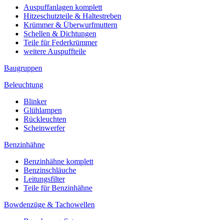
Auspuffanlagen komplett
Hitzeschutzteile & Haltestreben
Krümmer & Überwurfmuttern
Schellen & Dichtungen
Teile für Federkrümmer
weitere Auspuffteile
Baugruppen
Beleuchtung
Blinker
Glühlampen
Rückleuchten
Scheinwerfer
Benzinhähne
Benzinhähne komplett
Benzinschläuche
Leitungsfilter
Teile für Benzinhähne
Bowdenzüge & Tachowellen