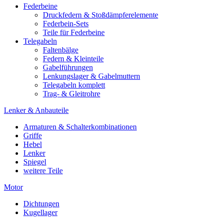
Federbeine
Druckfedern & Stoßdämpferelemente
Federbein-Sets
Teile für Federbeine
Telegabeln
Faltenbälge
Federn & Kleinteile
Gabelführungen
Lenkungslager & Gabelmuttern
Telegabeln komplett
Trag- & Gleitrohre
Lenker & Anbauteile
Armaturen & Schalterkombinationen
Griffe
Hebel
Lenker
Spiegel
weitere Teile
Motor
Dichtungen
Kugellager