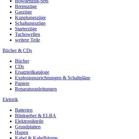
Bowdenzug-Sets
Bremszüge
Gaszüge
Kupplungszüge
Schaltungszüge
Starterzüge
Tachowellen
weitere Teile
Bücher & CDs
Bücher
CDs
Ersatzteilkataloge
Explosionszeichnungen & Schaltpläne
Papiere
Reparaturanleitungen
Elektrik
Batterien
Blinkgeber & ELBA
Elektronikteile
Grundplatten
Hupen
Kabel & Kabelbäume