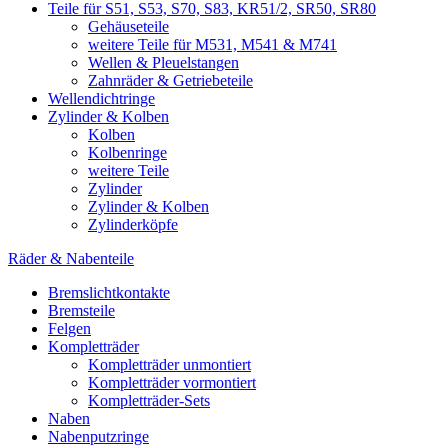
Teile für S51, S53, S70, S83, KR51/2, SR50, SR80
Gehäuseteile
weitere Teile für M531, M541 & M741
Wellen & Pleuelstangen
Zahnräder & Getriebeteile
Wellendichtringe
Zylinder & Kolben
Kolben
Kolbenringe
weitere Teile
Zylinder
Zylinder & Kolben
Zylinderköpfe
Räder & Nabenteile
Bremslichtkontakte
Bremsteile
Felgen
Kompletträder
Kompletträder unmontiert
Kompletträder vormontiert
Kompletträder-Sets
Naben
Nabenputzringe