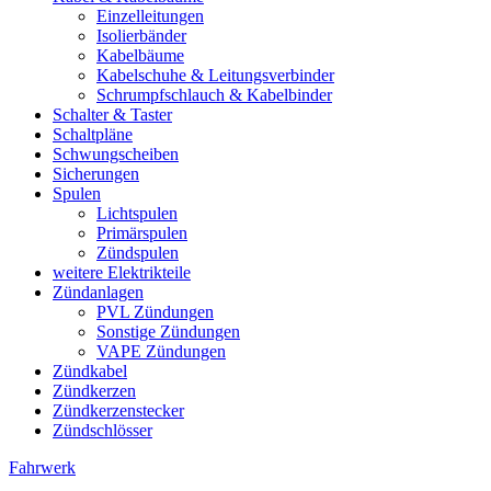
Einzelleitungen
Isolierbänder
Kabelbäume
Kabelschuhe & Leitungsverbinder
Schrumpfschlauch & Kabelbinder
Schalter & Taster
Schaltpläne
Schwungscheiben
Sicherungen
Spulen
Lichtspulen
Primärspulen
Zündspulen
weitere Elektrikteile
Zündanlagen
PVL Zündungen
Sonstige Zündungen
VAPE Zündungen
Zündkabel
Zündkerzen
Zündkerzenstecker
Zündschlösser
Fahrwerk