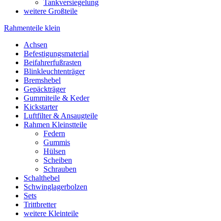
Tankversiegelung
weitere Großteile
Rahmenteile klein
Achsen
Befestigungsmaterial
Beifahrerfußrasten
Blinkleuchtenträger
Bremshebel
Gepäckträger
Gummiteile & Keder
Kickstarter
Luftfilter & Ansaugteile
Rahmen Kleinstteile
Federn
Gummis
Hülsen
Scheiben
Schrauben
Schalthebel
Schwinglagerbolzen
Sets
Trittbretter
weitere Kleinteile