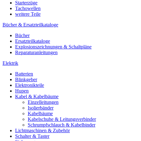
Starterzüge
Tachowellen
weitere Teile
Bücher & Ersatzteilkataloge
Bücher
Ersatzteilkataloge
Explosionszeichnungen & Schaltpläne
Reparaturanleitungen
Elektrik
Batterien
Blinkgeber
Elektronikteile
Hupen
Kabel & Kabelbäume
Einzelleitungen
Isolierbänder
Kabelbäume
Kabelschuhe & Leitungsverbinder
Schrumpfschlauch & Kabelbinder
Lichtmaschinen & Zubehör
Schalter & Taster