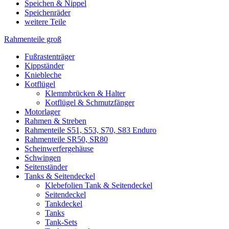
Speichen & Nippel
Speichenräder
weitere Teile
Rahmenteile groß
Fußrastenträger
Kippständer
Kniebleche
Kotflügel
Klemmbrücken & Halter
Kotflügel & Schmutzfänger
Motorlager
Rahmen & Streben
Rahmenteile S51, S53, S70, S83 Enduro
Rahmenteile SR50, SR80
Scheinwerfergehäuse
Schwingen
Seitenständer
Tanks & Seitendeckel
Klebefolien Tank & Seitendeckel
Seitendeckel
Tankdeckel
Tanks
Tank-Sets