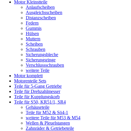
Motor Kleinstteile
Anlaufscheiben
Ausgleichsscheiben
Distanzscheiben
Federn
Gummis
Hülsen
Muttern
Scheiben
Schrauben
Sicherungsbleche
Sicherungsringe
Verschlussschrauben
weitere Teile
Motor komplett
Motorenteile Sets
Teile für 5-Gang Getriebe
Teile für Drehzahlmesser
Teile für Kupplungskorb
Teile für S50, KR51/1, SR4
Gehäuseteile
Teile für M52 & Sö4-1
weitere Teile für M53 & M54
Wellen & Pleuelstangen
Zahnräder & Getriebeteile