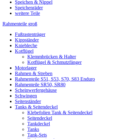
Speichen & Nippel
Speichenräder
weitere Teile
Rahmenteile groß
Fußrastenträger
Kippständer
Kniebleche
Kotflügel
Klemmbrücken & Halter
Kotflügel & Schmutzfänger
Motorlager
Rahmen & Streben
Rahmenteile S51, S53, S70, S83 Enduro
Rahmenteile SR50, SR80
Scheinwerfergehäuse
Schwingen
Seitenständer
Tanks & Seitendeckel
Klebefolien Tank & Seitendeckel
Seitendeckel
Tankdeckel
Tanks
Tank-Sets