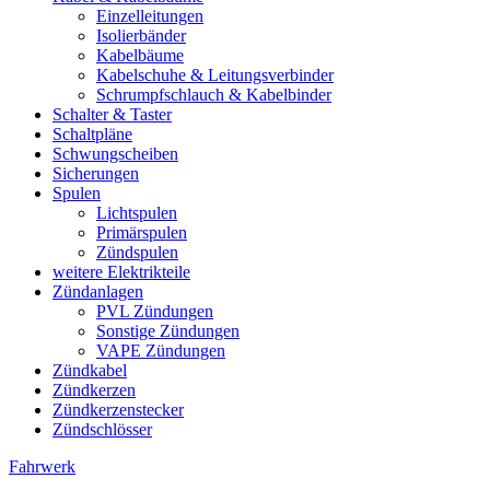
Einzelleitungen
Isolierbänder
Kabelbäume
Kabelschuhe & Leitungsverbinder
Schrumpfschlauch & Kabelbinder
Schalter & Taster
Schaltpläne
Schwungscheiben
Sicherungen
Spulen
Lichtspulen
Primärspulen
Zündspulen
weitere Elektrikteile
Zündanlagen
PVL Zündungen
Sonstige Zündungen
VAPE Zündungen
Zündkabel
Zündkerzen
Zündkerzenstecker
Zündschlösser
Fahrwerk