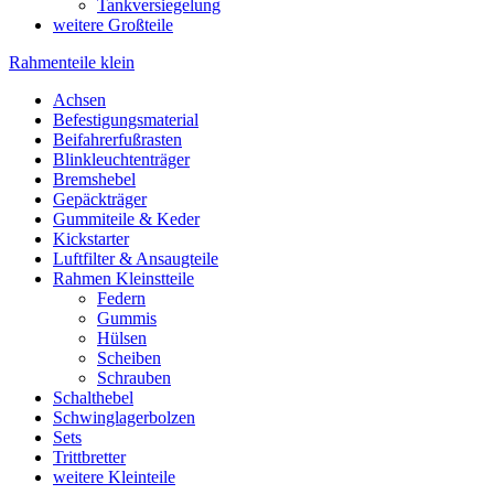
Tankversiegelung
weitere Großteile
Rahmenteile klein
Achsen
Befestigungsmaterial
Beifahrerfußrasten
Blinkleuchtenträger
Bremshebel
Gepäckträger
Gummiteile & Keder
Kickstarter
Luftfilter & Ansaugteile
Rahmen Kleinstteile
Federn
Gummis
Hülsen
Scheiben
Schrauben
Schalthebel
Schwinglagerbolzen
Sets
Trittbretter
weitere Kleinteile