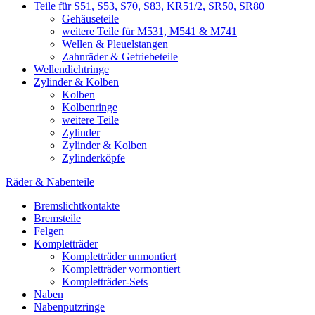
Teile für S51, S53, S70, S83, KR51/2, SR50, SR80
Gehäuseteile
weitere Teile für M531, M541 & M741
Wellen & Pleuelstangen
Zahnräder & Getriebeteile
Wellendichtringe
Zylinder & Kolben
Kolben
Kolbenringe
weitere Teile
Zylinder
Zylinder & Kolben
Zylinderköpfe
Räder & Nabenteile
Bremslichtkontakte
Bremsteile
Felgen
Kompletträder
Kompletträder unmontiert
Kompletträder vormontiert
Kompletträder-Sets
Naben
Nabenputzringe