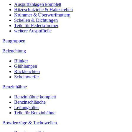
Auspuffanlagen komplett
Hitzeschutzteile & Haltestreben
Krümmer & Überwurfmuttern
Schellen & Dichtungen
Teile für Federkrümmer
weitere Auspuffteile
Baugruppen
Beleuchtung
Blinker
Glühlampen
Rückleuchten
Scheinwerfer
Benzinhähne
Benzinhähne komplett
Benzinschläuche
Leitungsfilter
Teile für Benzinhähne
Bowdenzüge & Tachowellen