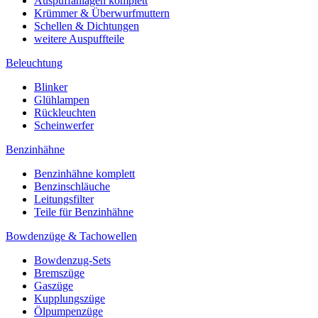
Auspuffanlagen komplett
Krümmer & Überwurfmuttern
Schellen & Dichtungen
weitere Auspuffteile
Beleuchtung
Blinker
Glühlampen
Rückleuchten
Scheinwerfer
Benzinhähne
Benzinhähne komplett
Benzinschläuche
Leitungsfilter
Teile für Benzinhähne
Bowdenzüge & Tachowellen
Bowdenzug-Sets
Bremszüge
Gaszüge
Kupplungszüge
Ölpumpenzüge