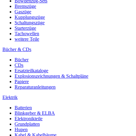
Bowdenzug-Sets
Bremszüge
Gaszüge
Kupplungszüge
Schaltungszüge
Starterzüge
Tachowellen
weitere Teile
Bücher & CDs
Bücher
CDs
Ersatzteilkataloge
Explosionszeichnungen & Schaltpläne
Papiere
Reparaturanleitungen
Elektrik
Batterien
Blinkgeber & ELBA
Elektronikteile
Grundplatten
Hupen
Kabel & Kabelbäume