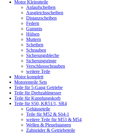
Motor Kleinstteile
Anlaufscheiben
Ausgleichsscheiben
Distanzscheiben
Federn
Gummis
Hülsen
Muttern
Scheiben
Schrauben
Sicherungsbleche
Sicherungsringe
Verschlussschrauben
weitere Teile
Motor komplett
Motorenteile Sets
Teile für 5-Gang Getriebe
Teile für Drehzahlmesser
Teile für Kupplungskorb
Teile für S50, KR51/1, SR4
Gehäuseteile
Teile für M52 & Sö4-1
weitere Teile für M53 & M54
Wellen & Pleuelstangen
Zahnräder & Getriebeteile