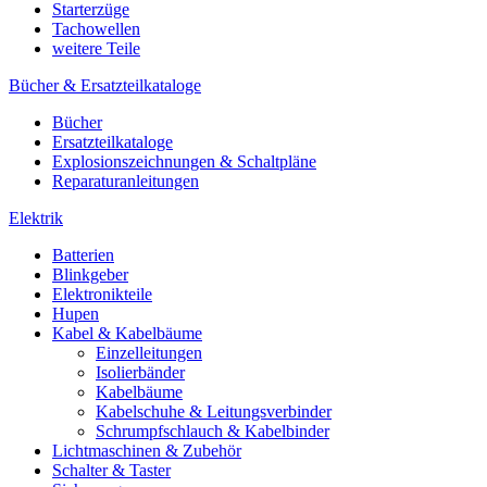
Starterzüge
Tachowellen
weitere Teile
Bücher & Ersatzteilkataloge
Bücher
Ersatzteilkataloge
Explosionszeichnungen & Schaltpläne
Reparaturanleitungen
Elektrik
Batterien
Blinkgeber
Elektronikteile
Hupen
Kabel & Kabelbäume
Einzelleitungen
Isolierbänder
Kabelbäume
Kabelschuhe & Leitungsverbinder
Schrumpfschlauch & Kabelbinder
Lichtmaschinen & Zubehör
Schalter & Taster