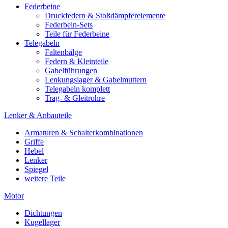
Federbeine
Druckfedern & Stoßdämpferelemente
Federbein-Sets
Teile für Federbeine
Telegabeln
Faltenbälge
Federn & Kleinteile
Gabelführungen
Lenkungslager & Gabelmuttern
Telegabeln komplett
Trag- & Gleitrohre
Lenker & Anbauteile
Armaturen & Schalterkombinationen
Griffe
Hebel
Lenker
Spiegel
weitere Teile
Motor
Dichtungen
Kugellager