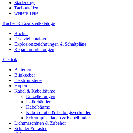
Starterzüge
Tachowellen
weitere Teile
Bücher & Ersatzteilkataloge
Bücher
Ersatzteilkataloge
Explosionszeichnungen & Schaltpläne
Reparaturanleitungen
Elektrik
Batterien
Blinkgeber
Elektronikteile
Hupen
Kabel & Kabelbäume
Einzelleitungen
Isolierbänder
Kabelbäume
Kabelschuhe & Leitungsverbinder
Schrumpfschlauch & Kabelbinder
Lichtmaschinen & Zubehör
Schalter & Taster