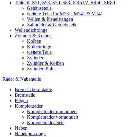
Teile für S51, S53, S70, S83, KR51/2, SR50, SR80
Gehäuseteile
weitere Teile für M531, M541 & M741
Wellen & Pleuelstangen
Zahnräder & Getriebeteile
Wellendichtringe
Zylinder & Kolben
Kolben
Kolbenringe
weitere Teile
Zylinder
Zylinder & Kolben
Zylinderköpfe
Räder & Nabenteile
Bremslichtkontakte
Bremsteile
Felgen
Kompletträder
Kompletträder unmontiert
Kompletträder vormontiert
Kompletträder-Sets
Naben
Nabenputzringe