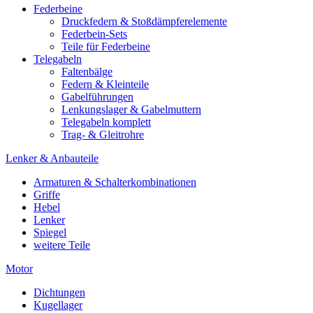
Federbeine
Druckfedern & Stoßdämpferelemente
Federbein-Sets
Teile für Federbeine
Telegabeln
Faltenbälge
Federn & Kleinteile
Gabelführungen
Lenkungslager & Gabelmuttern
Telegabeln komplett
Trag- & Gleitrohre
Lenker & Anbauteile
Armaturen & Schalterkombinationen
Griffe
Hebel
Lenker
Spiegel
weitere Teile
Motor
Dichtungen
Kugellager