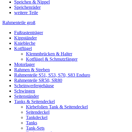
Speichen & Nippel
Speichenräder
weitere Teile
Rahmenteile groß
Fußrastenträger
Kippständer
Kniebleche
Kotflügel
Klemmbrücken & Halter
Kotflügel & Schmutzfänger
Motorlager
Rahmen & Streben
Rahmenteile S51, S53, S70, S83 Enduro
Rahmenteile SR50, SR80
Scheinwerfergehäuse
Schwingen
Seitenständer
Tanks & Seitendeckel
Klebefolien Tank & Seitendeckel
Seitendeckel
Tankdeckel
Tanks
Tank-Sets