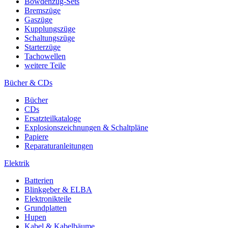
Bowdenzug-Sets
Bremszüge
Gaszüge
Kupplungszüge
Schaltungszüge
Starterzüge
Tachowellen
weitere Teile
Bücher & CDs
Bücher
CDs
Ersatzteilkataloge
Explosionszeichnungen & Schaltpläne
Papiere
Reparaturanleitungen
Elektrik
Batterien
Blinkgeber & ELBA
Elektronikteile
Grundplatten
Hupen
Kabel & Kabelbäume