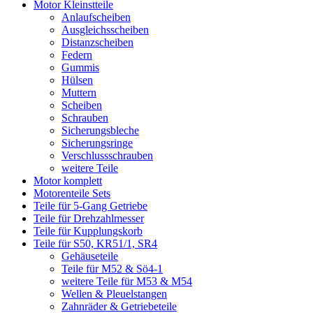
Motor Kleinstteile
Anlaufscheiben
Ausgleichsscheiben
Distanzscheiben
Federn
Gummis
Hülsen
Muttern
Scheiben
Schrauben
Sicherungsbleche
Sicherungsringe
Verschlussschrauben
weitere Teile
Motor komplett
Motorenteile Sets
Teile für 5-Gang Getriebe
Teile für Drehzahlmesser
Teile für Kupplungskorb
Teile für S50, KR51/1, SR4
Gehäuseteile
Teile für M52 & Sö4-1
weitere Teile für M53 & M54
Wellen & Pleuelstangen
Zahnräder & Getriebeteile