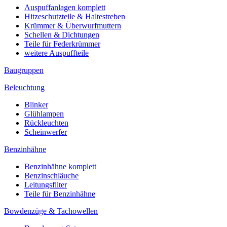
Auspuffanlagen komplett
Hitzeschutzteile & Haltestreben
Krümmer & Überwurfmuttern
Schellen & Dichtungen
Teile für Federkrümmer
weitere Auspuffteile
Baugruppen
Beleuchtung
Blinker
Glühlampen
Rückleuchten
Scheinwerfer
Benzinhähne
Benzinhähne komplett
Benzinschläuche
Leitungsfilter
Teile für Benzinhähne
Bowdenzüge & Tachowellen