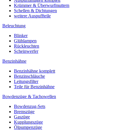
Auspuffanlagen komplett
Krümmer & Überwurfmuttern
Schellen & Dichtungen
weitere Auspuffteile
Beleuchtung
Blinker
Glühlampen
Rückleuchten
Scheinwerfer
Benzinhähne
Benzinhähne komplett
Benzinschläuche
Leitungsfilter
Teile für Benzinhähne
Bowdenzüge & Tachowellen
Bowdenzug-Sets
Bremszüge
Gaszüge
Kupplungszüge
Ölpumpenzüge