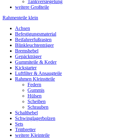
Tankversiegelung
weitere Großteile
Rahmenteile klein
Achsen
Befestigungsmaterial
Beifahrerfußrasten
Blinkleuchtenträger
Bremshebel
Gepäckträger
Gummiteile & Keder
Kickstarter
Luftfilter & Ansaugteile
Rahmen Kleinstteile
Federn
Gummis
Hülsen
Scheiben
Schrauben
Schalthebel
Schwinglagerbolzen
Sets
Trittbretter
weitere Kleinteile