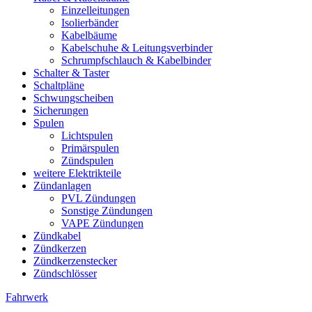
Einzelleitungen
Isolierbänder
Kabelbäume
Kabelschuhe & Leitungsverbinder
Schrumpfschlauch & Kabelbinder
Schalter & Taster
Schaltpläne
Schwungscheiben
Sicherungen
Spulen
Lichtspulen
Primärspulen
Zündspulen
weitere Elektrikteile
Zündanlagen
PVL Zündungen
Sonstige Zündungen
VAPE Zündungen
Zündkabel
Zündkerzen
Zündkerzenstecker
Zündschlösser
Fahrwerk