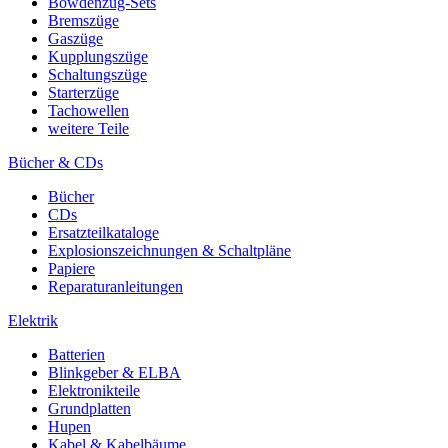
Bowdenzug-Sets
Bremszüge
Gaszüge
Kupplungszüge
Schaltungszüge
Starterzüge
Tachowellen
weitere Teile
Bücher & CDs
Bücher
CDs
Ersatzteilkataloge
Explosionszeichnungen & Schaltpläne
Papiere
Reparaturanleitungen
Elektrik
Batterien
Blinkgeber & ELBA
Elektronikteile
Grundplatten
Hupen
Kabel & Kabelbäume