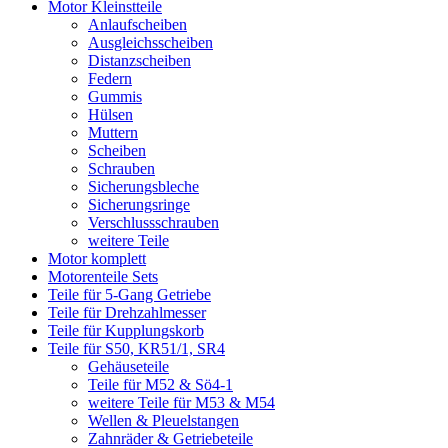
Motor Kleinstteile
Anlaufscheiben
Ausgleichsscheiben
Distanzscheiben
Federn
Gummis
Hülsen
Muttern
Scheiben
Schrauben
Sicherungsbleche
Sicherungsringe
Verschlussschrauben
weitere Teile
Motor komplett
Motorenteile Sets
Teile für 5-Gang Getriebe
Teile für Drehzahlmesser
Teile für Kupplungskorb
Teile für S50, KR51/1, SR4
Gehäuseteile
Teile für M52 & Sö4-1
weitere Teile für M53 & M54
Wellen & Pleuelstangen
Zahnräder & Getriebeteile