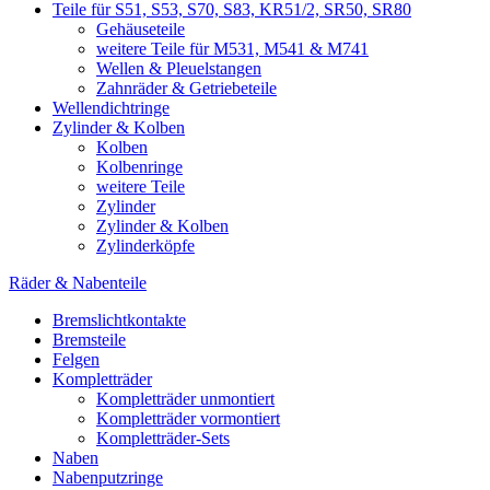
Teile für S51, S53, S70, S83, KR51/2, SR50, SR80
Gehäuseteile
weitere Teile für M531, M541 & M741
Wellen & Pleuelstangen
Zahnräder & Getriebeteile
Wellendichtringe
Zylinder & Kolben
Kolben
Kolbenringe
weitere Teile
Zylinder
Zylinder & Kolben
Zylinderköpfe
Räder & Nabenteile
Bremslichtkontakte
Bremsteile
Felgen
Kompletträder
Kompletträder unmontiert
Kompletträder vormontiert
Kompletträder-Sets
Naben
Nabenputzringe