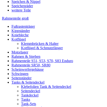
Speichen & Nippel
Speichenräder
weitere Teile
Rahmenteile groß
Fußrastenträger
Kippständer
Kniebleche
Kotflügel
Klemmbrücken & Halter
Kotflügel & Schmutzfänger
Motorlager
Rahmen & Streben
Rahmenteile S51, S53, S70, S83 Enduro
Rahmenteile SR50, SR80
Scheinwerfergehäuse
Schwingen
Seitenständer
Tanks & Seitendeckel
Klebefolien Tank & Seitendeckel
Seitendeckel
Tankdeckel
Tanks
Tank-Sets