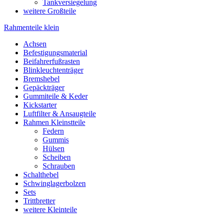
Tankversiegelung
weitere Großteile
Rahmenteile klein
Achsen
Befestigungsmaterial
Beifahrerfußrasten
Blinkleuchtenträger
Bremshebel
Gepäckträger
Gummiteile & Keder
Kickstarter
Luftfilter & Ansaugteile
Rahmen Kleinstteile
Federn
Gummis
Hülsen
Scheiben
Schrauben
Schalthebel
Schwinglagerbolzen
Sets
Trittbretter
weitere Kleinteile