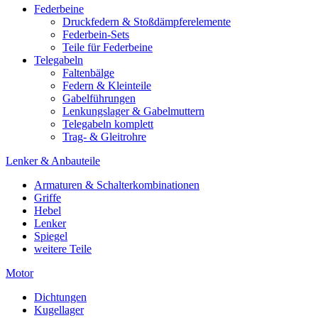
Federbeine
Druckfedern & Stoßdämpferelemente
Federbein-Sets
Teile für Federbeine
Telegabeln
Faltenbälge
Federn & Kleinteile
Gabelführungen
Lenkungslager & Gabelmuttern
Telegabeln komplett
Trag- & Gleitrohre
Lenker & Anbauteile
Armaturen & Schalterkombinationen
Griffe
Hebel
Lenker
Spiegel
weitere Teile
Motor
Dichtungen
Kugellager