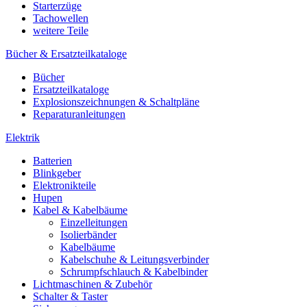
Starterzüge
Tachowellen
weitere Teile
Bücher & Ersatzteilkataloge
Bücher
Ersatzteilkataloge
Explosionszeichnungen & Schaltpläne
Reparaturanleitungen
Elektrik
Batterien
Blinkgeber
Elektronikteile
Hupen
Kabel & Kabelbäume
Einzelleitungen
Isolierbänder
Kabelbäume
Kabelschuhe & Leitungsverbinder
Schrumpfschlauch & Kabelbinder
Lichtmaschinen & Zubehör
Schalter & Taster