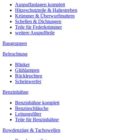
Auspuffanlagen komplett
Hitzeschutzteile & Haltestreben
Krümmer & Überwurfmuttern
Schellen & Dichtungen
Teile für Federkrümmer
weitere Auspuffteile
Baugruppen
Beleuchtung
Blinker
Glühlampen
Rückleuchten
Scheinwerfer
Benzinhähne
Benzinhähne komplett
Benzinschläuche
Leitungsfilter
Teile für Benzinhähne
Bowdenzüge & Tachowellen