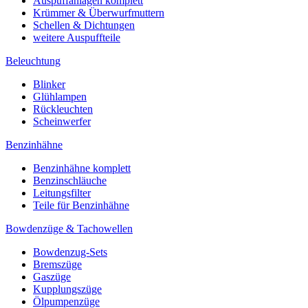
Auspuffanlagen komplett
Krümmer & Überwurfmuttern
Schellen & Dichtungen
weitere Auspuffteile
Beleuchtung
Blinker
Glühlampen
Rückleuchten
Scheinwerfer
Benzinhähne
Benzinhähne komplett
Benzinschläuche
Leitungsfilter
Teile für Benzinhähne
Bowdenzüge & Tachowellen
Bowdenzug-Sets
Bremszüge
Gaszüge
Kupplungszüge
Ölpumpenzüge