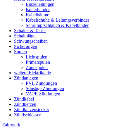
Einzelleitungen
Isolierbänder
Kabelbäume
Kabelschuhe & Leitungsverbinder
Schrumpfschlauch & Kabelbinder
Schalter & Taster
Schaltpläne
Schwungscheiben
Sicherungen
Spulen
Lichtspulen
Primärspulen
Zündspulen
weitere Elektrikteile
Zündanlagen
PVL Zündungen
Sonstige Zündungen
VAPE Zündungen
Zündkabel
Zündkerzen
Zündkerzenstecker
Zündschlösser
Fahrwerk