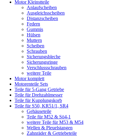
Motor Kleinstteile
Anlaufscheiben
Ausgleichsscheiben
Distanzscheiben
Federn
Gummis
Hülsen
Muttern
Scheiben
Schrauben
Sicherungsbleche
Sicherungsringe
Verschlussschrauben
weitere Teile
Motor komplett
Motorenteile Sets
Teile für 5-Gang Getriebe
Teile für Drehzahlmesser
Teile für Kupplungskorb
Teile für S50, KR51/1, SR4
Gehäuseteile
Teile für M52 & Sö4-1
weitere Teile für M53 & M54
Wellen & Pleuelstangen
Zahnräder & Getriebeteile