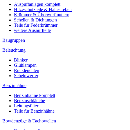
Auspuffanlagen komplett
Hitzeschutzteile & Haltestreben
Krümmer & Überwurfmuttern
Schellen & Dichtungen
Teile für Federkrümmer
weitere Auspuffteile
Baugruppen
Beleuchtung
Blinker
Glühlampen
Rückleuchten
Scheinwerfer
Benzinhähne
Benzinhähne komplett
Benzinschläuche
Leitungsfilter
Teile für Benzinhähne
Bowdenzüge & Tachowellen