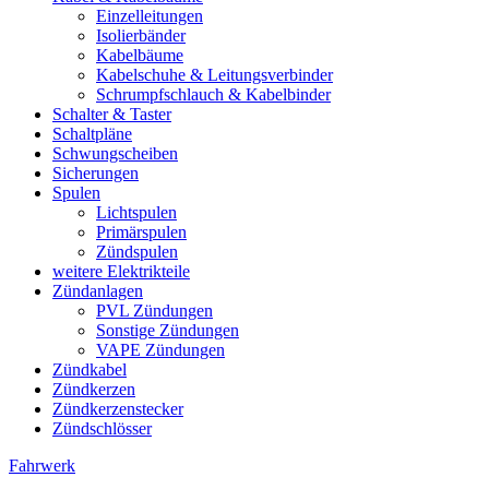
Einzelleitungen
Isolierbänder
Kabelbäume
Kabelschuhe & Leitungsverbinder
Schrumpfschlauch & Kabelbinder
Schalter & Taster
Schaltpläne
Schwungscheiben
Sicherungen
Spulen
Lichtspulen
Primärspulen
Zündspulen
weitere Elektrikteile
Zündanlagen
PVL Zündungen
Sonstige Zündungen
VAPE Zündungen
Zündkabel
Zündkerzen
Zündkerzenstecker
Zündschlösser
Fahrwerk