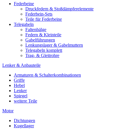
Federbeine
Druckfedern & Stoßdämpferelemente
Federbein-Sets
Teile für Federbeine
Telegabeln
Faltenbälge
Federn & Kleinteile
Gabelführungen
Lenkungslager & Gabelmuttern
Telegabeln komplett
Trag- & Gleitrohre
Lenker & Anbauteile
Armaturen & Schalterkombinationen
Griffe
Hebel
Lenker
Spiegel
weitere Teile
Motor
Dichtungen
Kugellager