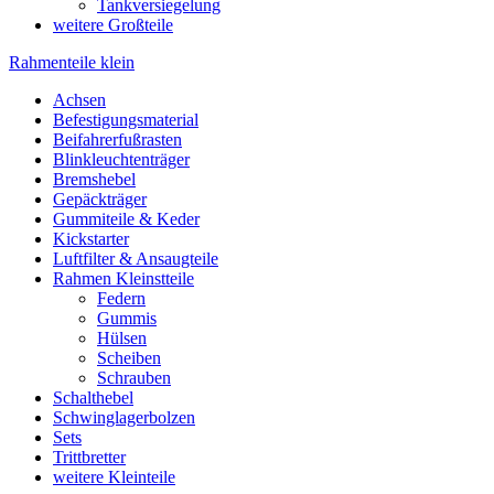
Tankversiegelung
weitere Großteile
Rahmenteile klein
Achsen
Befestigungsmaterial
Beifahrerfußrasten
Blinkleuchtenträger
Bremshebel
Gepäckträger
Gummiteile & Keder
Kickstarter
Luftfilter & Ansaugteile
Rahmen Kleinstteile
Federn
Gummis
Hülsen
Scheiben
Schrauben
Schalthebel
Schwinglagerbolzen
Sets
Trittbretter
weitere Kleinteile