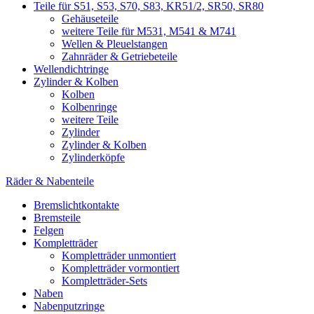
Teile für S51, S53, S70, S83, KR51/2, SR50, SR80
Gehäuseteile
weitere Teile für M531, M541 & M741
Wellen & Pleuelstangen
Zahnräder & Getriebeteile
Wellendichtringe
Zylinder & Kolben
Kolben
Kolbenringe
weitere Teile
Zylinder
Zylinder & Kolben
Zylinderköpfe
Räder & Nabenteile
Bremslichtkontakte
Bremsteile
Felgen
Kompletträder
Kompletträder unmontiert
Kompletträder vormontiert
Kompletträder-Sets
Naben
Nabenputzringe