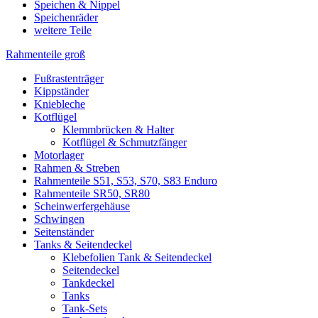
Speichen & Nippel
Speichenräder
weitere Teile
Rahmenteile groß
Fußrastenträger
Kippständer
Kniebleche
Kotflügel
Klemmbrücken & Halter
Kotflügel & Schmutzfänger
Motorlager
Rahmen & Streben
Rahmenteile S51, S53, S70, S83 Enduro
Rahmenteile SR50, SR80
Scheinwerfergehäuse
Schwingen
Seitenständer
Tanks & Seitendeckel
Klebefolien Tank & Seitendeckel
Seitendeckel
Tankdeckel
Tanks
Tank-Sets