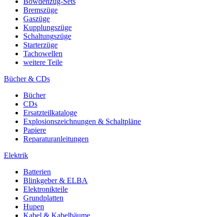
Bowdenzug-Sets
Bremszüge
Gaszüge
Kupplungszüge
Schaltungszüge
Starterzüge
Tachowellen
weitere Teile
Bücher & CDs
Bücher
CDs
Ersatzteilkataloge
Explosionszeichnungen & Schaltpläne
Papiere
Reparaturanleitungen
Elektrik
Batterien
Blinkgeber & ELBA
Elektronikteile
Grundplatten
Hupen
Kabel & Kabelbäume