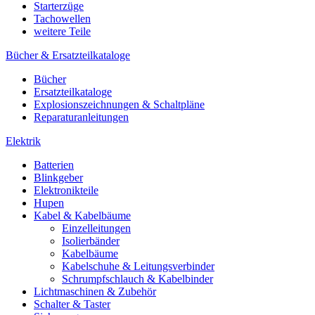
Starterzüge
Tachowellen
weitere Teile
Bücher & Ersatzteilkataloge
Bücher
Ersatzteilkataloge
Explosionszeichnungen & Schaltpläne
Reparaturanleitungen
Elektrik
Batterien
Blinkgeber
Elektronikteile
Hupen
Kabel & Kabelbäume
Einzelleitungen
Isolierbänder
Kabelbäume
Kabelschuhe & Leitungsverbinder
Schrumpfschlauch & Kabelbinder
Lichtmaschinen & Zubehör
Schalter & Taster