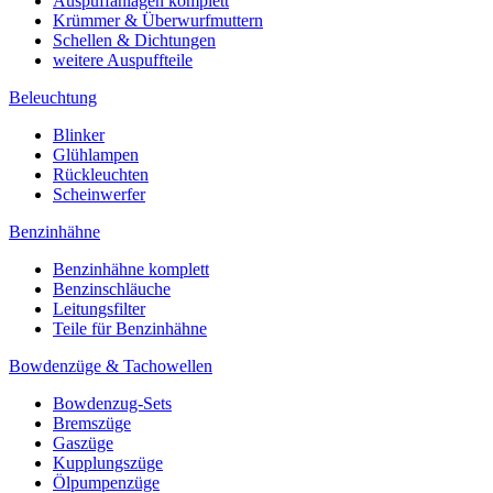
Auspuffanlagen komplett
Krümmer & Überwurfmuttern
Schellen & Dichtungen
weitere Auspuffteile
Beleuchtung
Blinker
Glühlampen
Rückleuchten
Scheinwerfer
Benzinhähne
Benzinhähne komplett
Benzinschläuche
Leitungsfilter
Teile für Benzinhähne
Bowdenzüge & Tachowellen
Bowdenzug-Sets
Bremszüge
Gaszüge
Kupplungszüge
Ölpumpenzüge