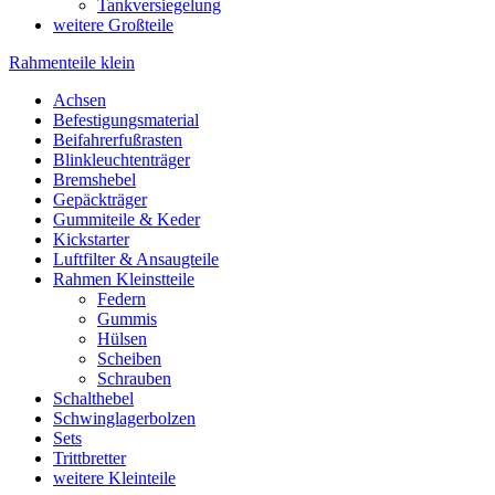
Tankversiegelung
weitere Großteile
Rahmenteile klein
Achsen
Befestigungsmaterial
Beifahrerfußrasten
Blinkleuchtenträger
Bremshebel
Gepäckträger
Gummiteile & Keder
Kickstarter
Luftfilter & Ansaugteile
Rahmen Kleinstteile
Federn
Gummis
Hülsen
Scheiben
Schrauben
Schalthebel
Schwinglagerbolzen
Sets
Trittbretter
weitere Kleinteile