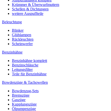
Auspuffanlagen komplett
Krümmer & Überwurfmuttern
Schellen & Dichtungen
weitere Auspuffteile
Beleuchtung
Blinker
Glühlampen
Rückleuchten
Scheinwerfer
Benzinhähne
Benzinhähne komplett
Benzinschläuche
Leitungsfilter
Teile für Benzinhähne
Bowdenzüge & Tachowellen
Bowdenzug-Sets
Bremszüge
Gaszüge
Kupplungszüge
Ölpumpenzüge