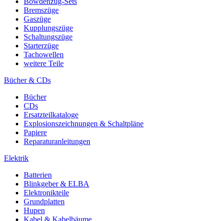
Bowdenzug-Sets
Bremszüge
Gaszüge
Kupplungszüge
Schaltungszüge
Starterzüge
Tachowellen
weitere Teile
Bücher & CDs
Bücher
CDs
Ersatzteilkataloge
Explosionszeichnungen & Schaltpläne
Papiere
Reparaturanleitungen
Elektrik
Batterien
Blinkgeber & ELBA
Elektronikteile
Grundplatten
Hupen
Kabel & Kabelbäume