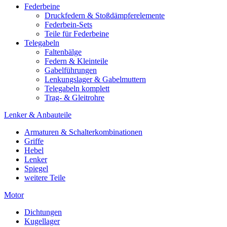
Federbeine
Druckfedern & Stoßdämpferelemente
Federbein-Sets
Teile für Federbeine
Telegabeln
Faltenbälge
Federn & Kleinteile
Gabelführungen
Lenkungslager & Gabelmuttern
Telegabeln komplett
Trag- & Gleitrohre
Lenker & Anbauteile
Armaturen & Schalterkombinationen
Griffe
Hebel
Lenker
Spiegel
weitere Teile
Motor
Dichtungen
Kugellager