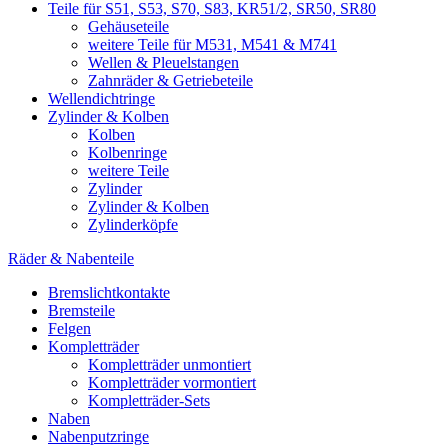
Teile für S51, S53, S70, S83, KR51/2, SR50, SR80
Gehäuseteile
weitere Teile für M531, M541 & M741
Wellen & Pleuelstangen
Zahnräder & Getriebeteile
Wellendichtringe
Zylinder & Kolben
Kolben
Kolbenringe
weitere Teile
Zylinder
Zylinder & Kolben
Zylinderköpfe
Räder & Nabenteile
Bremslichtkontakte
Bremsteile
Felgen
Kompletträder
Kompletträder unmontiert
Kompletträder vormontiert
Kompletträder-Sets
Naben
Nabenputzringe