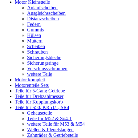
Motor Kleinstteile
Anlaufscheiben
Ausgleichsscheiben
Distanzscheiben
Federn
Gummis
Hülsen
Muttern
Scheiben
Schrauben
Sicherungsbleche
Sicherungsringe
Verschlussschrauben
weitere Teile
Motor komplett
Motorenteile Sets
Teile für 5-Gang Getriebe
Teile für Drehzahlmesser
Teile für Kupplungskorb
Teile für S50, KR51/1, SR4
Gehäuseteile
Teile für M52 & Sö4-1
weitere Teile für M53 & M54
Wellen & Pleuelstangen
Zahnräder & Getriebeteile