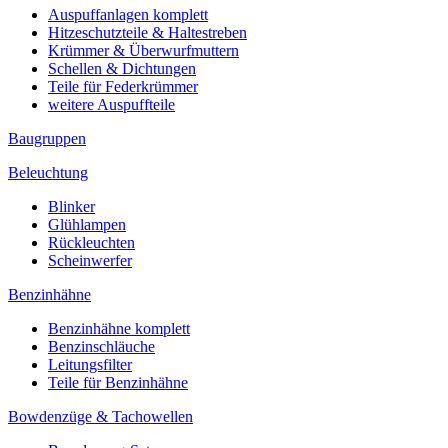
Auspuffanlagen komplett
Hitzeschutzteile & Haltestreben
Krümmer & Überwurfmuttern
Schellen & Dichtungen
Teile für Federkrümmer
weitere Auspuffteile
Baugruppen
Beleuchtung
Blinker
Glühlampen
Rückleuchten
Scheinwerfer
Benzinhähne
Benzinhähne komplett
Benzinschläuche
Leitungsfilter
Teile für Benzinhähne
Bowdenzüge & Tachowellen