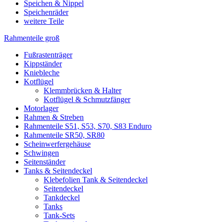
Speichen & Nippel
Speichenräder
weitere Teile
Rahmenteile groß
Fußrastenträger
Kippständer
Kniebleche
Kotflügel
Klemmbrücken & Halter
Kotflügel & Schmutzfänger
Motorlager
Rahmen & Streben
Rahmenteile S51, S53, S70, S83 Enduro
Rahmenteile SR50, SR80
Scheinwerfergehäuse
Schwingen
Seitenständer
Tanks & Seitendeckel
Klebefolien Tank & Seitendeckel
Seitendeckel
Tankdeckel
Tanks
Tank-Sets