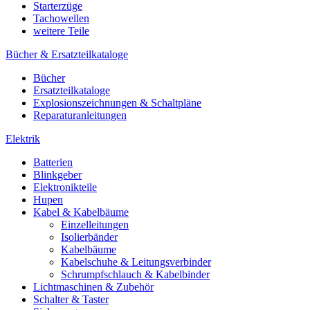
Starterzüge
Tachowellen
weitere Teile
Bücher & Ersatzteilkataloge
Bücher
Ersatzteilkataloge
Explosionszeichnungen & Schaltpläne
Reparaturanleitungen
Elektrik
Batterien
Blinkgeber
Elektronikteile
Hupen
Kabel & Kabelbäume
Einzelleitungen
Isolierbänder
Kabelbäume
Kabelschuhe & Leitungsverbinder
Schrumpfschlauch & Kabelbinder
Lichtmaschinen & Zubehör
Schalter & Taster