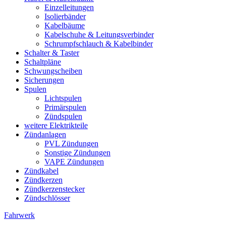
Einzelleitungen
Isolierbänder
Kabelbäume
Kabelschuhe & Leitungsverbinder
Schrumpfschlauch & Kabelbinder
Schalter & Taster
Schaltpläne
Schwungscheiben
Sicherungen
Spulen
Lichtspulen
Primärspulen
Zündspulen
weitere Elektrikteile
Zündanlagen
PVL Zündungen
Sonstige Zündungen
VAPE Zündungen
Zündkabel
Zündkerzen
Zündkerzenstecker
Zündschlösser
Fahrwerk