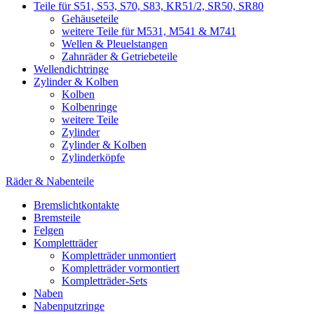
Teile für S51, S53, S70, S83, KR51/2, SR50, SR80
Gehäuseteile
weitere Teile für M531, M541 & M741
Wellen & Pleuelstangen
Zahnräder & Getriebeteile
Wellendichtringe
Zylinder & Kolben
Kolben
Kolbenringe
weitere Teile
Zylinder
Zylinder & Kolben
Zylinderköpfe
Räder & Nabenteile
Bremslichtkontakte
Bremsteile
Felgen
Kompletträder
Kompletträder unmontiert
Kompletträder vormontiert
Kompletträder-Sets
Naben
Nabenputzringe