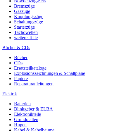
Bowdenzug-Sets
Bremszüge
Gaszüge
Kupplungszüge
Schaltungszüge
Starterzüge
Tachowellen
weitere Teile
Bücher & CDs
Bücher
CDs
Ersatzteilkataloge
Explosionszeichnungen & Schaltpläne
Papiere
Reparaturanleitungen
Elektrik
Batterien
Blinkgeber & ELBA
Elektronikteile
Grundplatten
Hupen
Kabel & Kabelbäume