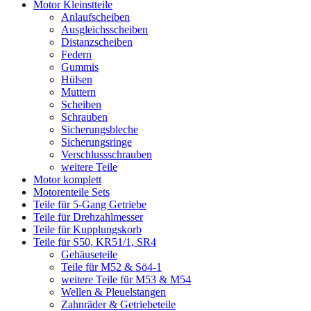
Motor Kleinstteile
Anlaufscheiben
Ausgleichsscheiben
Distanzscheiben
Federn
Gummis
Hülsen
Muttern
Scheiben
Schrauben
Sicherungsbleche
Sicherungsringe
Verschlussschrauben
weitere Teile
Motor komplett
Motorenteile Sets
Teile für 5-Gang Getriebe
Teile für Drehzahlmesser
Teile für Kupplungskorb
Teile für S50, KR51/1, SR4
Gehäuseteile
Teile für M52 & Sö4-1
weitere Teile für M53 & M54
Wellen & Pleuelstangen
Zahnräder & Getriebeteile