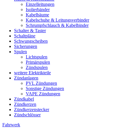
Einzelleitungen
Isolierbänder
Kabelbäume
Kabelschuhe & Leitungsverbinder
Schrumpfschlauch & Kabelbinder
Schalter & Taster
Schaltpläne
Schwungscheiben
Sicherungen
Spulen
Lichtspulen
Primärspulen
Zündspulen
weitere Elektrikteile
Zündanlagen
PVL Zündungen
Sonstige Zündungen
VAPE Zündungen
Zündkabel
Zündkerzen
Zündkerzenstecker
Zündschlösser
Fahrwerk