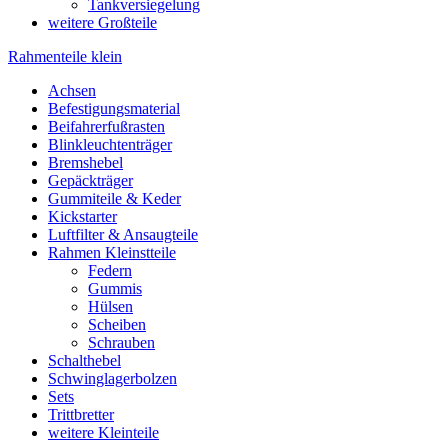
Tankversiegelung
weitere Großteile
Rahmenteile klein
Achsen
Befestigungsmaterial
Beifahrerfußrasten
Blinkleuchtenträger
Bremshebel
Gepäckträger
Gummiteile & Keder
Kickstarter
Luftfilter & Ansaugteile
Rahmen Kleinstteile
Federn
Gummis
Hülsen
Scheiben
Schrauben
Schalthebel
Schwinglagerbolzen
Sets
Trittbretter
weitere Kleinteile