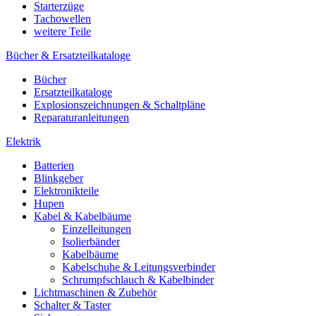
Starterzüge
Tachowellen
weitere Teile
Bücher & Ersatzteilkataloge
Bücher
Ersatzteilkataloge
Explosionszeichnungen & Schaltpläne
Reparaturanleitungen
Elektrik
Batterien
Blinkgeber
Elektronikteile
Hupen
Kabel & Kabelbäume
Einzelleitungen
Isolierbänder
Kabelbäume
Kabelschuhe & Leitungsverbinder
Schrumpfschlauch & Kabelbinder
Lichtmaschinen & Zubehör
Schalter & Taster