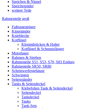
Speichen & Nippel
Speichenräder
weitere Teile
Rahmenteile groß
Fußrastenträger
Kippständer
Kniebleche
Kotflügel
Klemmbrücken & Halter
Kotflügel & Schmutzfänger
Motorlager
Rahmen & Streben
Rahmenteile S51, S53, S70, S83 Enduro
Rahmenteile SR50, SR80
Scheinwerfergehäuse
Schwingen
Seitenständer
Tanks & Seitendeckel
Klebefolien Tank & Seitendeckel
Seitendeckel
Tankdeckel
Tanks
Tank-Sets