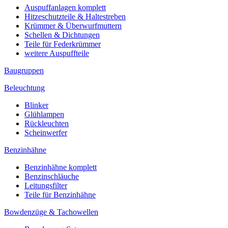
Auspuffanlagen komplett
Hitzeschutzteile & Haltestreben
Krümmer & Überwurfmuttern
Schellen & Dichtungen
Teile für Federkrümmer
weitere Auspuffteile
Baugruppen
Beleuchtung
Blinker
Glühlampen
Rückleuchten
Scheinwerfer
Benzinhähne
Benzinhähne komplett
Benzinschläuche
Leitungsfilter
Teile für Benzinhähne
Bowdenzüge & Tachowellen