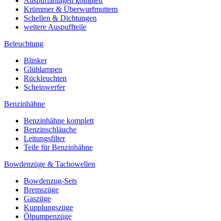
Auspuffanlagen komplett
Krümmer & Überwurfmuttern
Schellen & Dichtungen
weitere Auspuffteile
Beleuchtung
Blinker
Glühlampen
Rückleuchten
Scheinwerfer
Benzinhähne
Benzinhähne komplett
Benzinschläuche
Leitungsfilter
Teile für Benzinhähne
Bowdenzüge & Tachowellen
Bowdenzug-Sets
Bremszüge
Gaszüge
Kupplungszüge
Ölpumpenzüge