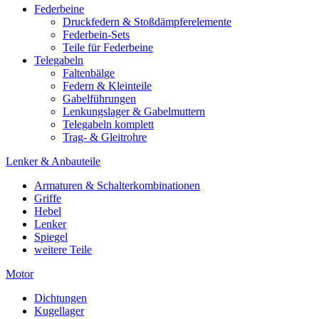
Federbeine
Druckfedern & Stoßdämpferelemente
Federbein-Sets
Teile für Federbeine
Telegabeln
Faltenbälge
Federn & Kleinteile
Gabelführungen
Lenkungslager & Gabelmuttern
Telegabeln komplett
Trag- & Gleitrohre
Lenker & Anbauteile
Armaturen & Schalterkombinationen
Griffe
Hebel
Lenker
Spiegel
weitere Teile
Motor
Dichtungen
Kugellager