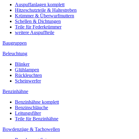
Auspuffanlagen komplett
Hitzeschutzteile & Haltestreben
Krümmer & Überwurfmuttern
Schellen & Dichtungen
Teile für Federkrümmer
weitere Auspuffteile
Baugruppen
Beleuchtung
Blinker
Glühlampen
Rückleuchten
Scheinwerfer
Benzinhähne
Benzinhähne komplett
Benzinschläuche
Leitungsfilter
Teile für Benzinhähne
Bowdenzüge & Tachowellen