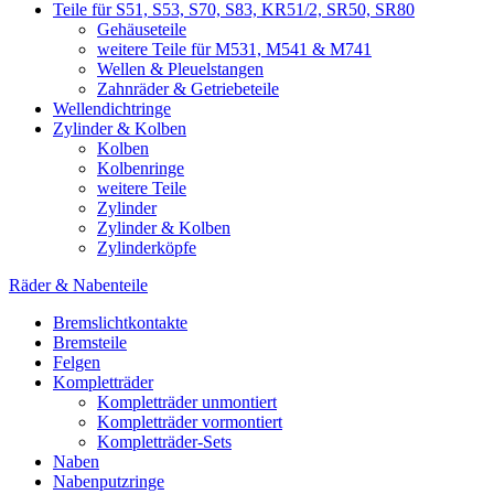
Teile für S51, S53, S70, S83, KR51/2, SR50, SR80
Gehäuseteile
weitere Teile für M531, M541 & M741
Wellen & Pleuelstangen
Zahnräder & Getriebeteile
Wellendichtringe
Zylinder & Kolben
Kolben
Kolbenringe
weitere Teile
Zylinder
Zylinder & Kolben
Zylinderköpfe
Räder & Nabenteile
Bremslichtkontakte
Bremsteile
Felgen
Kompletträder
Kompletträder unmontiert
Kompletträder vormontiert
Kompletträder-Sets
Naben
Nabenputzringe