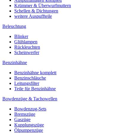
Auspuffanlagen komplett
Krümmer & Überwurfmuttern
Schellen & Dichtungen
weitere Auspuffteile
Beleuchtung
Blinker
Glühlampen
Rückleuchten
Scheinwerfer
Benzinhähne
Benzinhähne komplett
Benzinschläuche
Leitungsfilter
Teile für Benzinhähne
Bowdenzüge & Tachowellen
Bowdenzug-Sets
Bremszüge
Gaszüge
Kupplungszüge
Ölpumpenzüge