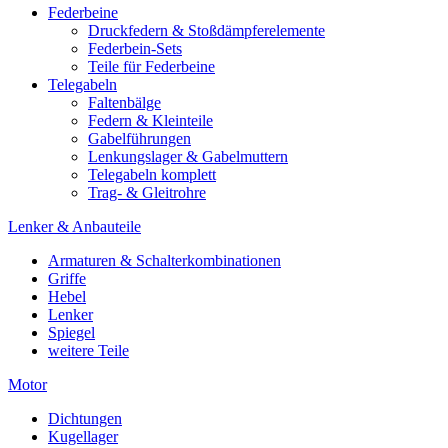
Federbeine
Druckfedern & Stoßdämpferelemente
Federbein-Sets
Teile für Federbeine
Telegabeln
Faltenbälge
Federn & Kleinteile
Gabelführungen
Lenkungslager & Gabelmuttern
Telegabeln komplett
Trag- & Gleitrohre
Lenker & Anbauteile
Armaturen & Schalterkombinationen
Griffe
Hebel
Lenker
Spiegel
weitere Teile
Motor
Dichtungen
Kugellager