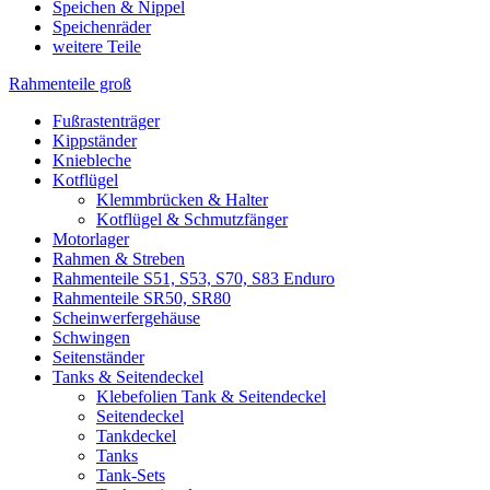
Speichen & Nippel
Speichenräder
weitere Teile
Rahmenteile groß
Fußrastenträger
Kippständer
Kniebleche
Kotflügel
Klemmbrücken & Halter
Kotflügel & Schmutzfänger
Motorlager
Rahmen & Streben
Rahmenteile S51, S53, S70, S83 Enduro
Rahmenteile SR50, SR80
Scheinwerfergehäuse
Schwingen
Seitenständer
Tanks & Seitendeckel
Klebefolien Tank & Seitendeckel
Seitendeckel
Tankdeckel
Tanks
Tank-Sets