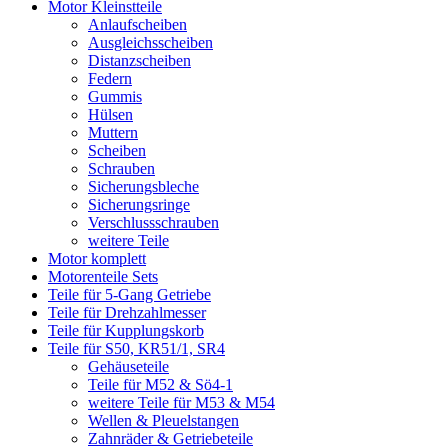
Motor Kleinstteile
Anlaufscheiben
Ausgleichsscheiben
Distanzscheiben
Federn
Gummis
Hülsen
Muttern
Scheiben
Schrauben
Sicherungsbleche
Sicherungsringe
Verschlussschrauben
weitere Teile
Motor komplett
Motorenteile Sets
Teile für 5-Gang Getriebe
Teile für Drehzahlmesser
Teile für Kupplungskorb
Teile für S50, KR51/1, SR4
Gehäuseteile
Teile für M52 & Sö4-1
weitere Teile für M53 & M54
Wellen & Pleuelstangen
Zahnräder & Getriebeteile