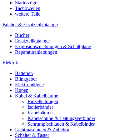
Starterzüge
Tachowellen
weitere Teile
Bücher & Ersatzteilkataloge
Bücher
Ersatzteilkataloge
Explosionszeichnungen & Schaltpläne
Reparaturanleitungen
Elektrik
Batterien
Blinkgeber
Elektronikteile
Hupen
Kabel & Kabelbäume
Einzelleitungen
Isolierbänder
Kabelbäume
Kabelschuhe & Leitungsverbinder
Schrumpfschlauch & Kabelbinder
Lichtmaschinen & Zubehör
Schalter & Taster