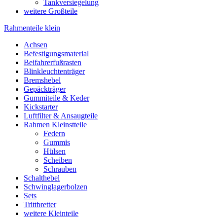
Tankversiegelung
weitere Großteile
Rahmenteile klein
Achsen
Befestigungsmaterial
Beifahrerfußrasten
Blinkleuchtenträger
Bremshebel
Gepäckträger
Gummiteile & Keder
Kickstarter
Luftfilter & Ansaugteile
Rahmen Kleinstteile
Federn
Gummis
Hülsen
Scheiben
Schrauben
Schalthebel
Schwinglagerbolzen
Sets
Trittbretter
weitere Kleinteile