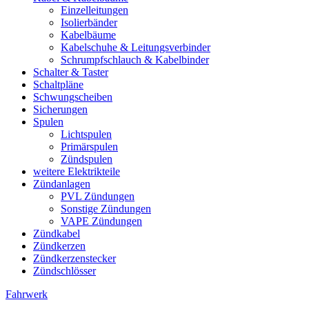
Einzelleitungen
Isolierbänder
Kabelbäume
Kabelschuhe & Leitungsverbinder
Schrumpfschlauch & Kabelbinder
Schalter & Taster
Schaltpläne
Schwungscheiben
Sicherungen
Spulen
Lichtspulen
Primärspulen
Zündspulen
weitere Elektrikteile
Zündanlagen
PVL Zündungen
Sonstige Zündungen
VAPE Zündungen
Zündkabel
Zündkerzen
Zündkerzenstecker
Zündschlösser
Fahrwerk