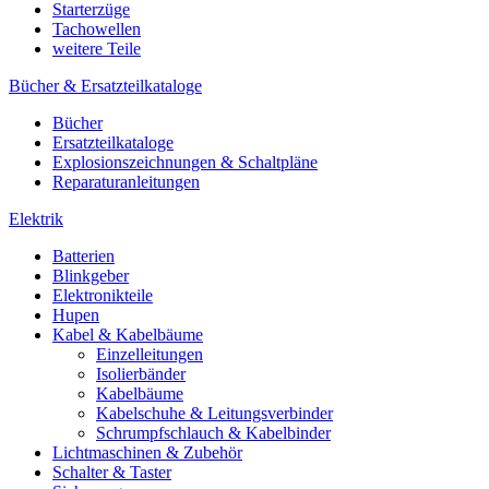
Starterzüge
Tachowellen
weitere Teile
Bücher & Ersatzteilkataloge
Bücher
Ersatzteilkataloge
Explosionszeichnungen & Schaltpläne
Reparaturanleitungen
Elektrik
Batterien
Blinkgeber
Elektronikteile
Hupen
Kabel & Kabelbäume
Einzelleitungen
Isolierbänder
Kabelbäume
Kabelschuhe & Leitungsverbinder
Schrumpfschlauch & Kabelbinder
Lichtmaschinen & Zubehör
Schalter & Taster