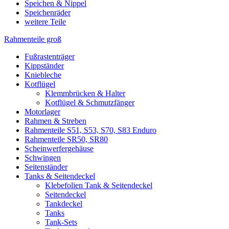
Speichen & Nippel
Speichenräder
weitere Teile
Rahmenteile groß
Fußrastenträger
Kippständer
Kniebleche
Kotflügel
Klemmbrücken & Halter
Kotflügel & Schmutzfänger
Motorlager
Rahmen & Streben
Rahmenteile S51, S53, S70, S83 Enduro
Rahmenteile SR50, SR80
Scheinwerfergehäuse
Schwingen
Seitenständer
Tanks & Seitendeckel
Klebefolien Tank & Seitendeckel
Seitendeckel
Tankdeckel
Tanks
Tank-Sets