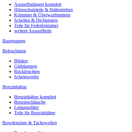
Auspuffanlagen komplett
Hitzeschutzteile & Haltestreben
Krümmer & Überwurfmuttern
Schellen & Dichtungen
Teile für Federkrümmer
weitere Auspuffteile
Baugruppen
Beleuchtung
Blinker
Glühlampen
Rückleuchten
Scheinwerfer
Benzinhähne
Benzinhähne komplett
Benzinschläuche
Leitungsfilter
Teile für Benzinhähne
Bowdenzüge & Tachowellen