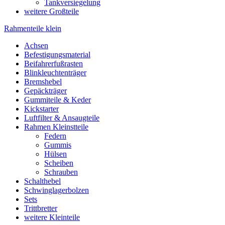
Tankversiegelung
weitere Großteile
Rahmenteile klein
Achsen
Befestigungsmaterial
Beifahrerfußrasten
Blinkleuchtenträger
Bremshebel
Gepäckträger
Gummiteile & Keder
Kickstarter
Luftfilter & Ansaugteile
Rahmen Kleinstteile
Federn
Gummis
Hülsen
Scheiben
Schrauben
Schalthebel
Schwinglagerbolzen
Sets
Trittbretter
weitere Kleinteile