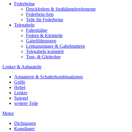
Federbeine
Druckfedern & Stoßdämpferelemente
Federbein-Sets
Teile für Federbeine
Telegabeln
Faltenbälge
Federn & Kleinteile
Gabelführungen
Lenkungslager & Gabelmuttern
Telegabeln komplett
Trag- & Gleitrohre
Lenker & Anbauteile
Armaturen & Schalterkombinationen
Griffe
Hebel
Lenker
Spiegel
weitere Teile
Motor
Dichtungen
Kugellager