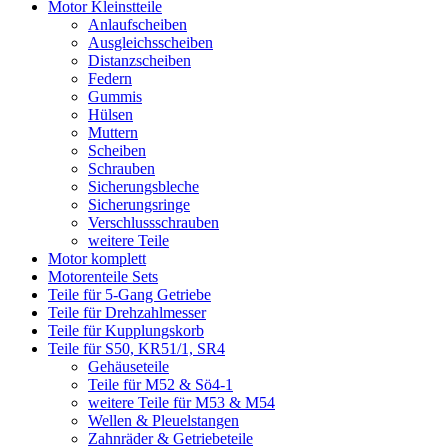
Motor Kleinstteile
Anlaufscheiben
Ausgleichsscheiben
Distanzscheiben
Federn
Gummis
Hülsen
Muttern
Scheiben
Schrauben
Sicherungsbleche
Sicherungsringe
Verschlussschrauben
weitere Teile
Motor komplett
Motorenteile Sets
Teile für 5-Gang Getriebe
Teile für Drehzahlmesser
Teile für Kupplungskorb
Teile für S50, KR51/1, SR4
Gehäuseteile
Teile für M52 & Sö4-1
weitere Teile für M53 & M54
Wellen & Pleuelstangen
Zahnräder & Getriebeteile