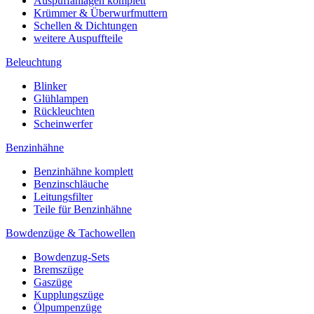
Auspuffanlagen komplett
Krümmer & Überwurfmuttern
Schellen & Dichtungen
weitere Auspuffteile
Beleuchtung
Blinker
Glühlampen
Rückleuchten
Scheinwerfer
Benzinhähne
Benzinhähne komplett
Benzinschläuche
Leitungsfilter
Teile für Benzinhähne
Bowdenzüge & Tachowellen
Bowdenzug-Sets
Bremszüge
Gaszüge
Kupplungszüge
Ölpumpenzüge