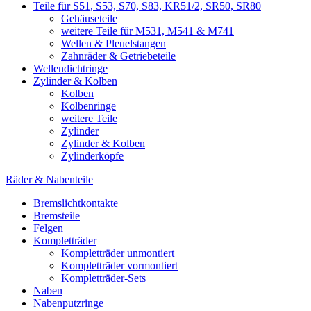
Teile für S51, S53, S70, S83, KR51/2, SR50, SR80
Gehäuseteile
weitere Teile für M531, M541 & M741
Wellen & Pleuelstangen
Zahnräder & Getriebeteile
Wellendichtringe
Zylinder & Kolben
Kolben
Kolbenringe
weitere Teile
Zylinder
Zylinder & Kolben
Zylinderköpfe
Räder & Nabenteile
Bremslichtkontakte
Bremsteile
Felgen
Kompletträder
Kompletträder unmontiert
Kompletträder vormontiert
Kompletträder-Sets
Naben
Nabenputzringe