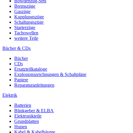
Bowdenzug-Sets
Bremszüge
Gaszüge
Kupplungszüge
Schaltungszüge
Starterzüge
Tachowellen
weitere Teile
Bücher & CDs
Bücher
CDs
Ersatzteilkataloge
Explosionszeichnungen & Schaltpläne
Papiere
Reparaturanleitungen
Elektrik
Batterien
Blinkgeber & ELBA
Elektronikteile
Grundplatten
Hupen
Kabel & Kabelbäume