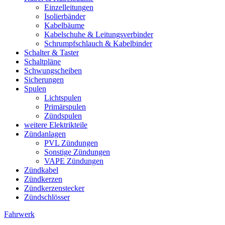
Einzelleitungen
Isolierbänder
Kabelbäume
Kabelschuhe & Leitungsverbinder
Schrumpfschlauch & Kabelbinder
Schalter & Taster
Schaltpläne
Schwungscheiben
Sicherungen
Spulen
Lichtspulen
Primärspulen
Zündspulen
weitere Elektrikteile
Zündanlagen
PVL Zündungen
Sonstige Zündungen
VAPE Zündungen
Zündkabel
Zündkerzen
Zündkerzenstecker
Zündschlösser
Fahrwerk