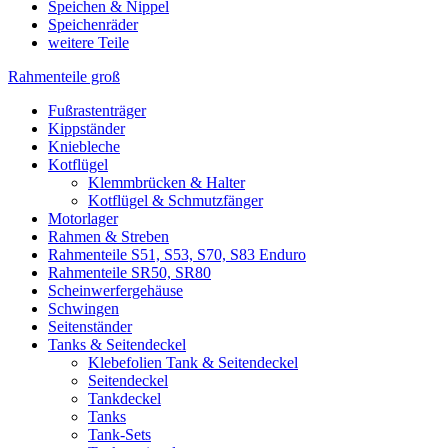
Speichen & Nippel
Speichenräder
weitere Teile
Rahmenteile groß
Fußrastenträger
Kippständer
Kniebleche
Kotflügel
Klemmbrücken & Halter
Kotflügel & Schmutzfänger
Motorlager
Rahmen & Streben
Rahmenteile S51, S53, S70, S83 Enduro
Rahmenteile SR50, SR80
Scheinwerfergehäuse
Schwingen
Seitenständer
Tanks & Seitendeckel
Klebefolien Tank & Seitendeckel
Seitendeckel
Tankdeckel
Tanks
Tank-Sets