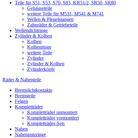
Teile für S51, S53, S70, S83, KR51/2, SR50, SR80
Gehäuseteile
weitere Teile für M531, M541 & M741
Wellen & Pleuelstangen
Zahnräder & Getriebeteile
Wellendichtringe
Zylinder & Kolben
Kolben
Kolbenringe
weitere Teile
Zylinder
Zylinder & Kolben
Zylinderköpfe
Räder & Nabenteile
Bremslichtkontakte
Bremsteile
Felgen
Kompletträder
Kompletträder unmontiert
Kompletträder vormontiert
Kompletträder-Sets
Naben
Nabenputzringe