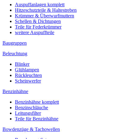
Auspuffanlagen komplett
Hitzeschutzteile & Haltestreben
Krümmer & Überwurfmuttern
Schellen & Dichtungen
Teile für Federkrümmer
weitere Auspuffteile
Baugruppen
Beleuchtung
Blinker
Glühlampen
Rückleuchten
Scheinwerfer
Benzinhähne
Benzinhähne komplett
Benzinschläuche
Leitungsfilter
Teile für Benzinhähne
Bowdenzüge & Tachowellen