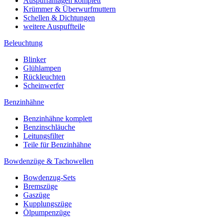
Auspuffanlagen komplett
Krümmer & Überwurfmuttern
Schellen & Dichtungen
weitere Auspuffteile
Beleuchtung
Blinker
Glühlampen
Rückleuchten
Scheinwerfer
Benzinhähne
Benzinhähne komplett
Benzinschläuche
Leitungsfilter
Teile für Benzinhähne
Bowdenzüge & Tachowellen
Bowdenzug-Sets
Bremszüge
Gaszüge
Kupplungszüge
Ölpumpenzüge