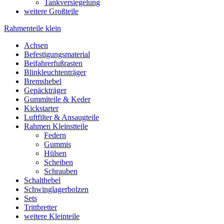
Tankversiegelung
weitere Großteile
Rahmenteile klein
Achsen
Befestigungsmaterial
Beifahrerfußrasten
Blinkleuchtenträger
Bremshebel
Gepäckträger
Gummiteile & Keder
Kickstarter
Luftfilter & Ansaugteile
Rahmen Kleinstteile
Federn
Gummis
Hülsen
Scheiben
Schrauben
Schalthebel
Schwinglagerbolzen
Sets
Trittbretter
weitere Kleinteile