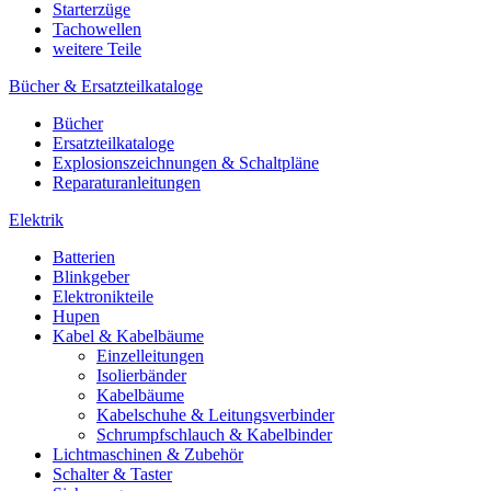
Starterzüge
Tachowellen
weitere Teile
Bücher & Ersatzteilkataloge
Bücher
Ersatzteilkataloge
Explosionszeichnungen & Schaltpläne
Reparaturanleitungen
Elektrik
Batterien
Blinkgeber
Elektronikteile
Hupen
Kabel & Kabelbäume
Einzelleitungen
Isolierbänder
Kabelbäume
Kabelschuhe & Leitungsverbinder
Schrumpfschlauch & Kabelbinder
Lichtmaschinen & Zubehör
Schalter & Taster