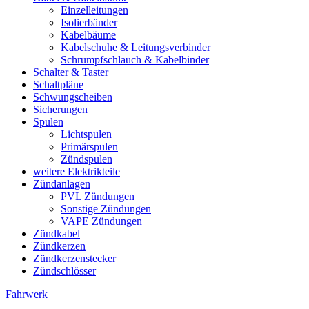
Einzelleitungen
Isolierbänder
Kabelbäume
Kabelschuhe & Leitungsverbinder
Schrumpfschlauch & Kabelbinder
Schalter & Taster
Schaltpläne
Schwungscheiben
Sicherungen
Spulen
Lichtspulen
Primärspulen
Zündspulen
weitere Elektrikteile
Zündanlagen
PVL Zündungen
Sonstige Zündungen
VAPE Zündungen
Zündkabel
Zündkerzen
Zündkerzenstecker
Zündschlösser
Fahrwerk