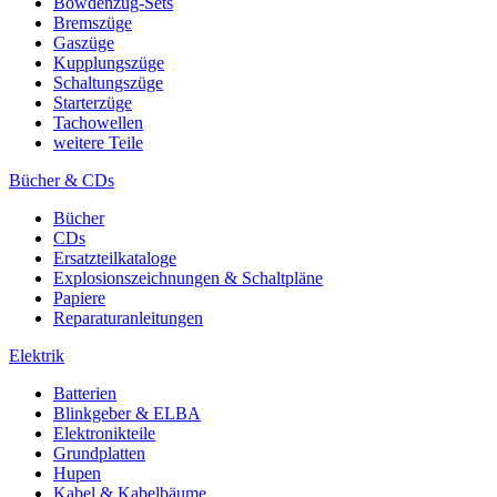
Bowdenzug-Sets
Bremszüge
Gaszüge
Kupplungszüge
Schaltungszüge
Starterzüge
Tachowellen
weitere Teile
Bücher & CDs
Bücher
CDs
Ersatzteilkataloge
Explosionszeichnungen & Schaltpläne
Papiere
Reparaturanleitungen
Elektrik
Batterien
Blinkgeber & ELBA
Elektronikteile
Grundplatten
Hupen
Kabel & Kabelbäume