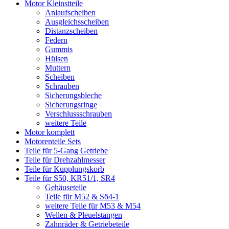
Motor Kleinstteile
Anlaufscheiben
Ausgleichsscheiben
Distanzscheiben
Federn
Gummis
Hülsen
Muttern
Scheiben
Schrauben
Sicherungsbleche
Sicherungsringe
Verschlussschrauben
weitere Teile
Motor komplett
Motorenteile Sets
Teile für 5-Gang Getriebe
Teile für Drehzahlmesser
Teile für Kupplungskorb
Teile für S50, KR51/1, SR4
Gehäuseteile
Teile für M52 & Sö4-1
weitere Teile für M53 & M54
Wellen & Pleuelstangen
Zahnräder & Getriebeteile