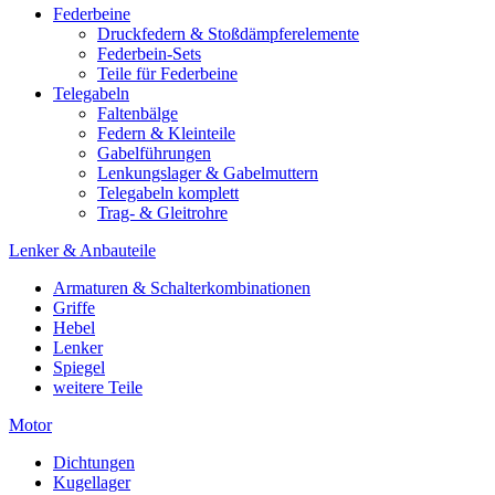
Federbeine
Druckfedern & Stoßdämpferelemente
Federbein-Sets
Teile für Federbeine
Telegabeln
Faltenbälge
Federn & Kleinteile
Gabelführungen
Lenkungslager & Gabelmuttern
Telegabeln komplett
Trag- & Gleitrohre
Lenker & Anbauteile
Armaturen & Schalterkombinationen
Griffe
Hebel
Lenker
Spiegel
weitere Teile
Motor
Dichtungen
Kugellager