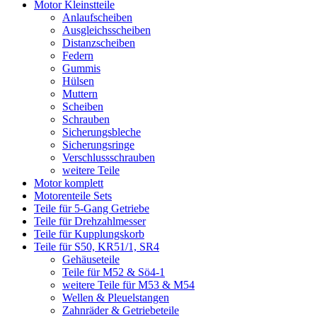
Motor Kleinstteile
Anlaufscheiben
Ausgleichsscheiben
Distanzscheiben
Federn
Gummis
Hülsen
Muttern
Scheiben
Schrauben
Sicherungsbleche
Sicherungsringe
Verschlussschrauben
weitere Teile
Motor komplett
Motorenteile Sets
Teile für 5-Gang Getriebe
Teile für Drehzahlmesser
Teile für Kupplungskorb
Teile für S50, KR51/1, SR4
Gehäuseteile
Teile für M52 & Sö4-1
weitere Teile für M53 & M54
Wellen & Pleuelstangen
Zahnräder & Getriebeteile