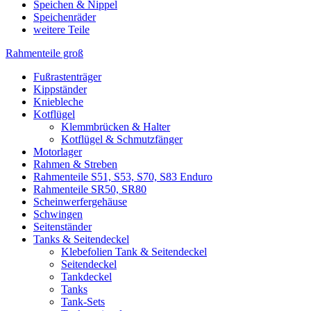
Speichen & Nippel
Speichenräder
weitere Teile
Rahmenteile groß
Fußrastenträger
Kippständer
Kniebleche
Kotflügel
Klemmbrücken & Halter
Kotflügel & Schmutzfänger
Motorlager
Rahmen & Streben
Rahmenteile S51, S53, S70, S83 Enduro
Rahmenteile SR50, SR80
Scheinwerfergehäuse
Schwingen
Seitenständer
Tanks & Seitendeckel
Klebefolien Tank & Seitendeckel
Seitendeckel
Tankdeckel
Tanks
Tank-Sets