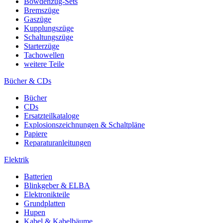
Bowdenzug-Sets
Bremszüge
Gaszüge
Kupplungszüge
Schaltungszüge
Starterzüge
Tachowellen
weitere Teile
Bücher & CDs
Bücher
CDs
Ersatzteilkataloge
Explosionszeichnungen & Schaltpläne
Papiere
Reparaturanleitungen
Elektrik
Batterien
Blinkgeber & ELBA
Elektronikteile
Grundplatten
Hupen
Kabel & Kabelbäume