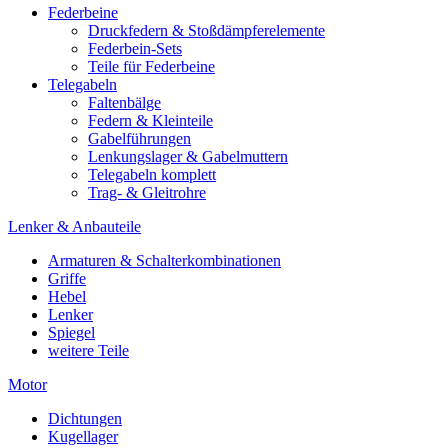
Federbeine
Druckfedern & Stoßdämpferelemente
Federbein-Sets
Teile für Federbeine
Telegabeln
Faltenbälge
Federn & Kleinteile
Gabelführungen
Lenkungslager & Gabelmuttern
Telegabeln komplett
Trag- & Gleitrohre
Lenker & Anbauteile
Armaturen & Schalterkombinationen
Griffe
Hebel
Lenker
Spiegel
weitere Teile
Motor
Dichtungen
Kugellager