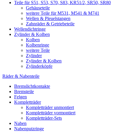
Teile für S51, S53, S70, S83, KR51/2, SR50, SR80
Gehäuseteile
weitere Teile für M531, M541 & M741
Wellen & Pleuelstangen
Zahnräder & Getriebeteile
Wellendichtringe
Zylinder & Kolben
Kolben
Kolbenringe
weitere Teile
Zylinder
Zylinder & Kolben
Zylinderköpfe
Räder & Nabenteile
Bremslichtkontakte
Bremsteile
Felgen
Kompletträder
Kompletträder unmontiert
Kompletträder vormontiert
Kompletträder-Sets
Naben
Nabenputzringe