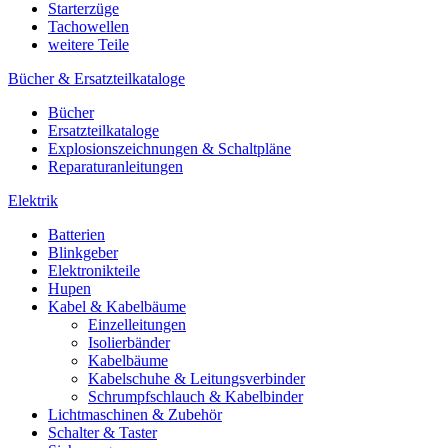
Starterzüge
Tachowellen
weitere Teile
Bücher & Ersatzteilkataloge
Bücher
Ersatzteilkataloge
Explosionszeichnungen & Schaltpläne
Reparaturanleitungen
Elektrik
Batterien
Blinkgeber
Elektronikteile
Hupen
Kabel & Kabelbäume
Einzelleitungen
Isolierbänder
Kabelbäume
Kabelschuhe & Leitungsverbinder
Schrumpfschlauch & Kabelbinder
Lichtmaschinen & Zubehör
Schalter & Taster