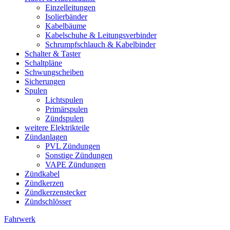
Einzelleitungen
Isolierbänder
Kabelbäume
Kabelschuhe & Leitungsverbinder
Schrumpfschlauch & Kabelbinder
Schalter & Taster
Schaltpläne
Schwungscheiben
Sicherungen
Spulen
Lichtspulen
Primärspulen
Zündspulen
weitere Elektrikteile
Zündanlagen
PVL Zündungen
Sonstige Zündungen
VAPE Zündungen
Zündkabel
Zündkerzen
Zündkerzenstecker
Zündschlösser
Fahrwerk