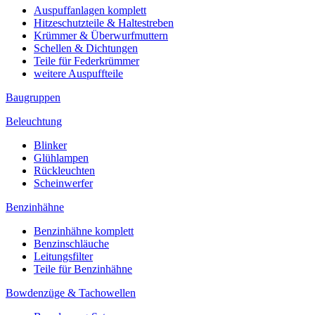
Auspuffanlagen komplett
Hitzeschutzteile & Haltestreben
Krümmer & Überwurfmuttern
Schellen & Dichtungen
Teile für Federkrümmer
weitere Auspuffteile
Baugruppen
Beleuchtung
Blinker
Glühlampen
Rückleuchten
Scheinwerfer
Benzinhähne
Benzinhähne komplett
Benzinschläuche
Leitungsfilter
Teile für Benzinhähne
Bowdenzüge & Tachowellen