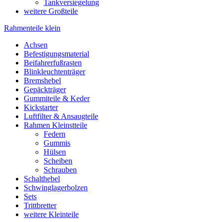
Tankversiegelung
weitere Großteile
Rahmenteile klein
Achsen
Befestigungsmaterial
Beifahrerfußrasten
Blinkleuchtenträger
Bremshebel
Gepäckträger
Gummiteile & Keder
Kickstarter
Luftfilter & Ansaugteile
Rahmen Kleinstteile
Federn
Gummis
Hülsen
Scheiben
Schrauben
Schalthebel
Schwinglagerbolzen
Sets
Trittbretter
weitere Kleinteile