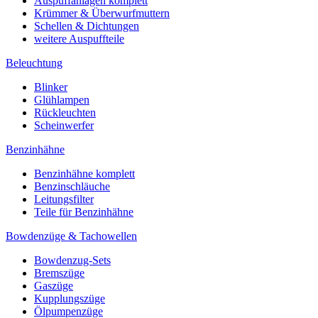
Auspuffanlagen komplett
Krümmer & Überwurfmuttern
Schellen & Dichtungen
weitere Auspuffteile
Beleuchtung
Blinker
Glühlampen
Rückleuchten
Scheinwerfer
Benzinhähne
Benzinhähne komplett
Benzinschläuche
Leitungsfilter
Teile für Benzinhähne
Bowdenzüge & Tachowellen
Bowdenzug-Sets
Bremszüge
Gaszüge
Kupplungszüge
Ölpumpenzüge